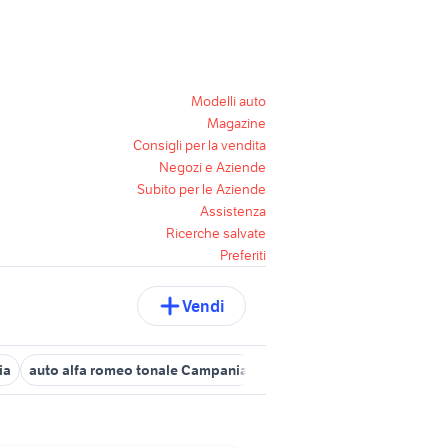
Modelli auto
Magazine
Consigli per la vendita
Negozi e Aziende
Subito per le Aziende
Assistenza
Ricerche salvate
Preferiti
Vendi
ia
auto alfa romeo tonale Campania
alfa romeo Emilia Romagna