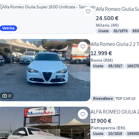
Alfa Romeo Giulia Su
24.500 €
Milano
(
MI
)
Vetrina
Usato
01/1970
850
Alfa Romeo Giulia 2.2 
12.999 €
Roma
(
RM
)
Usato
05/2017
18627
19
Rivenditore
TOP CAR 10
ALFA ROMEO GIULIA 2
17.900 €
Pietraperzia
(
EN
)
Usato
10/2019
19900