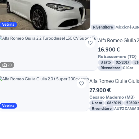
Vetrina
Rivenditore
Miccichè Auto
Alfa Romeo Giulia 
16.900 €
Robassomero
(
TO
)
Usato
02/2017
51
20
Rivenditore
Gi.Car
Alfa Romeo Giulia Giuli
27.900 €
Cesano Maderno
(
MB
)
Usato
08/2019
52600 
Vetrina
Rivenditore
AUTO CAMM S.