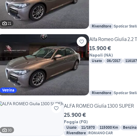
21
Rivenditore
Spoticar Stel
Alfa Romeo Giulia 2.2
15.900 €
Napoli
(
NA
)
Usato
06/2017
11618
Vetrina
Rivenditore
Spoticar Stel
ALFA ROMEO Giulia 1300 SUPER
25.900 €
Foggia
(
FG
)
Usato
11/1970
115000 Km
Benzina
30
Rivenditore
ROMANO CAR