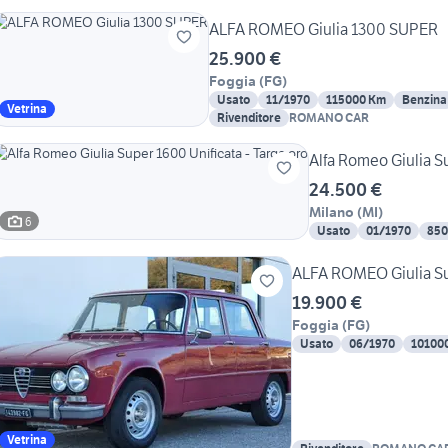
ALFA ROMEO Giulia 1300 SUPER
25.900 €
Foggia
(
FG
)
Usato
11/1970
115000 Km
Benzina
Vetrina
Rivenditore
ROMANO CAR
Alfa Romeo Giulia Su
24.500 €
Milano
(
MI
)
6
Usato
01/1970
850
ALFA ROMEO Giulia Su
19.900 €
Foggia
(
FG
)
Usato
06/1970
10100
Vetrina