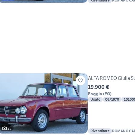
Rivenditore
ROMANO CA
ALFA ROMEO Giulia Su
19.900 €
Foggia
(
FG
)
Usato
06/1970
10100
25
Rivenditore
ROMANO CA