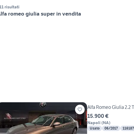
11 risultati
lfa romeo giulia super in vendita
Alfa Romeo Giulia 2.2
15.900 €
Napoli
(
NA
)
Usato
06/2017
11618