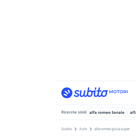
alfa romeo tonale
alf
Ricerche
simili
Subito
Auto
alfa romeo giulia super