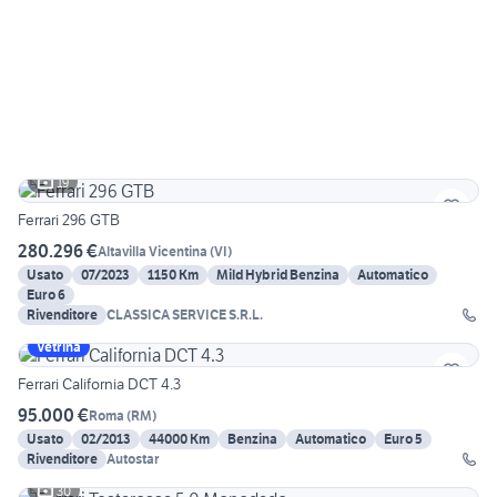
19
Ferrari 296 GTB
280.296 €
Altavilla Vicentina
(
VI
)
Usato
07/2023
1150 Km
Mild Hybrid Benzina
Automatico
Euro 6
Rivenditore
CLASSICA SERVICE S.R.L.
Vetrina
Ferrari California DCT 4.3
95.000 €
Roma
(
RM
)
Usato
02/2013
44000 Km
Benzina
Automatico
Euro 5
Rivenditore
Autostar
30