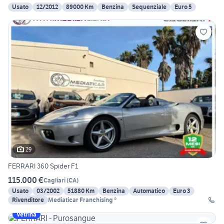
Usato
12/2012
89000 Km
Benzina
Sequenziale
Euro 5
29
FERRARI 360 Spider F1
115.000 €
Cagliari
(
CA
)
Usato
03/2002
51880 Km
Benzina
Automatico
Euro 3
Rivenditore
Mediaticar Franchising ®
Vetrina