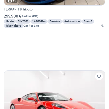
30
FERRARI F8 Tributo
299.900 €
Padova
(
PD
)
Usato
01/2021
14900 Km
Benzina
Automatico
Euro 6
Rivenditore
Car For Life