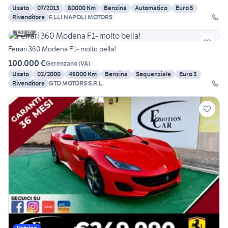
Usato
07/2013
80000 Km
Benzina
Automatico
Euro 5
Rivenditore
F.LLI NAPOLI MOTORS
16
Ferrari 360 Modena F1- molto bella!
100.000 €
Gerenzano
(
VA
)
Usato
02/2000
49000 Km
Benzina
Sequenziale
Euro 3
Rivenditore
GTO MOTORS S.R.L.