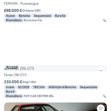
FERRARI - Purosangue
698.000 €
Oristano
(
OR
)
Nuovo
Benzina
Sequenziale
Euro 6e
Rivenditore
Exclusive Car
30
Ferrari 296 GTS
330.000 €
Angri
(
SA
)
Usato
02/2025
7852 Km
Mild Hybrid Benzina
Sequenziale
Euro 6
Rivenditore
FDP CAR CENTER SRL