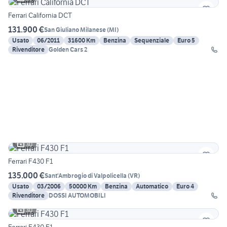
Ferrari California DCT
131.900 €
San Giuliano Milanese
(
MI
)
Usato
06/2011
31600 Km
Benzina
Sequenziale
Euro 5
Rivenditore
Golden Cars 2
30
Ferrari F430 F1
135.000 €
Sant'Ambrogio di Valpolicella
(
VR
)
Usato
03/2006
50000 Km
Benzina
Automatico
Euro 4
Rivenditore
DOSSI AUTOMOBILI
30