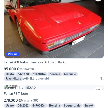
Vetrina
Ferrari 208 Turbo intercooler GTB iscritta ASI
95.000 €
Torino
(
TO
)
Usato
04/1988
31700 Km
Benzina
Manuale
Rivenditore
AGNELLI automobili
15
Ferrari F8 Tributo
279.000 €
Marsala
(
TP
)
Usato
04/2022
44700 Km
Benzina
Sequenziale
Euro 6