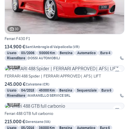
30
Ferrari F430 F1
134.900 €
Sant'Ambrogio di Valpolicella
(
VR
)
Usato
03/2006
50000 Km
Benzina
Automatico
Euro 4
Rivenditore
DOSSI AUTOMOBILI
15
FERRARI 488 Spider | FERRARI APPROVED| AFS| LIFT
245.000 €
Calvatone
(
CR
)
Usato
04/2018
45000 Km
Benzina
Sequenziale
Euro 6
Rivenditore
MARANELLO SERVICE SRL
15
Ferrari 488 GTB full carbonio
215.000 €
Gerenzano
(
VA
)
Usato
05/2016
36000 Km
Benzina
Automatico
Euro 6