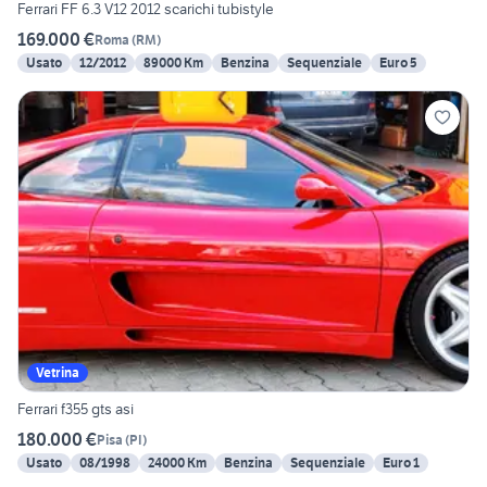
Ferrari FF 6.3 V12 2012 scarichi tubistyle
169.000 €
Roma
(
RM
)
Usato
12/2012
89000 Km
Benzina
Sequenziale
Euro 5
Vetrina
Ferrari f355 gts asi
180.000 €
Pisa
(
PI
)
Usato
08/1998
24000 Km
Benzina
Sequenziale
Euro 1