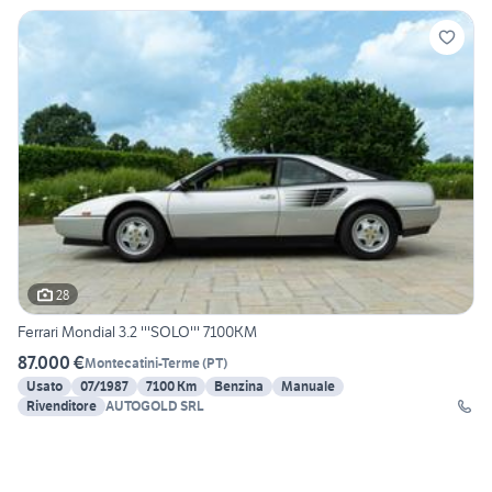
28
Ferrari Mondial 3.2 '''SOLO''' 7100KM
87.000 €
Montecatini-Terme
(
PT
)
Usato
07/1987
7100 Km
Benzina
Manuale
Rivenditore
AUTOGOLD SRL