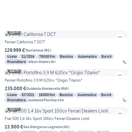
26
Ferrari California T DCT
129.999 €
Taurianova
(
RC
)
Usato
11/2016
78500 Km
Benzina
Automatico
Euro 6
Rivenditore
Alban Motors Srl
30
Ferrari Portofino 3.9 M 620cv *Grigio Titanio*
235.000 €
Guidonia Montecelio
(
RM
)
Usato
07/2021
18000 Km
Benzina
Automatico
Euro 6
Rivenditore
Autoland Plurimarche
23
Fiat 500 1.4 16v Sport 100cv Ferrari Dealers Limit
13.900 €
San Giorgio su Legnano
(
MI
)