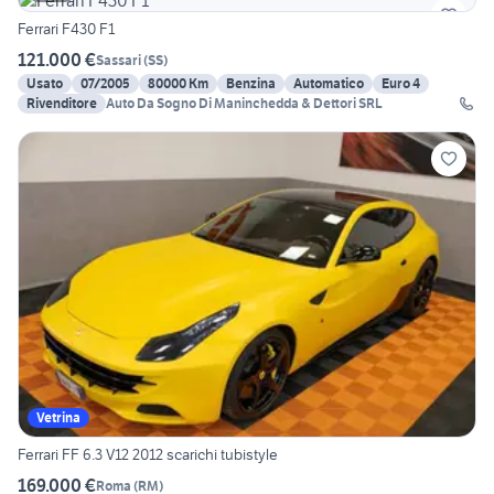
Ferrari F430 F1
121.000 €
Sassari
(
SS
)
Usato
07/2005
80000 Km
Benzina
Automatico
Euro 4
Rivenditore
Auto Da Sogno Di Maninchedda & Dettori SRL
Vetrina
Ferrari FF 6.3 V12 2012 scarichi tubistyle
169.000 €
Roma
(
RM
)