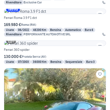
Rivenditore
Exclusive Car
Vetrina
Ferrari Roma 3.9 F1 dct
169.980 €
Roma
(
RM
)
Usato
06/2022
48200 Km
Benzina
Automatico
Euro 6
Rivenditore
PERFORMANTE AUTOMOTIVE SRL
6
Ferrari 360 spider
130.000 €
Pratola Serra
(
AV
)
Usato
07/2003
36000 Km
Benzina
Sequenziale
Euro 3