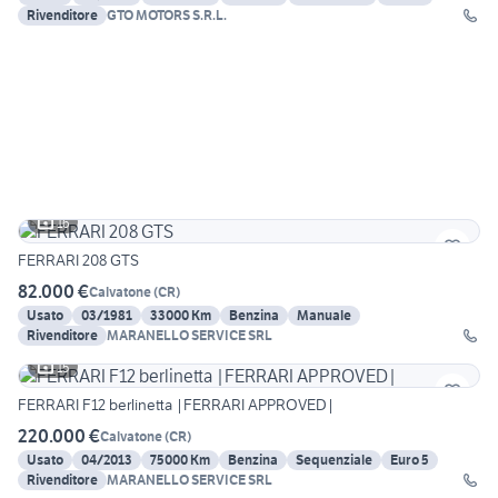
Rivenditore
GTO MOTORS S.R.L.
16
FERRARI 208 GTS
82.000 €
Calvatone
(
CR
)
Usato
03/1981
33000 Km
Benzina
Manuale
Rivenditore
MARANELLO SERVICE SRL
15
FERRARI F12 berlinetta |FERRARI APPROVED|
220.000 €
Calvatone
(
CR
)
Usato
04/2013
75000 Km
Benzina
Sequenziale
Euro 5
Rivenditore
MARANELLO SERVICE SRL