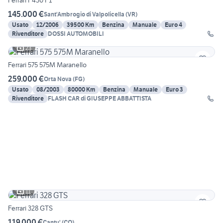
Ferrari F430 F1
145.000 €
Sant'Ambrogio di Valpolicella
(
VR
)
Usato
12/2006
39500 Km
Benzina
Manuale
Euro 4
Rivenditore
DOSSI AUTOMOBILI
23
Ferrari 575 575M Maranello
259.000 €
Orta Nova
(
FG
)
Usato
08/2003
80000 Km
Benzina
Manuale
Euro 3
Rivenditore
FLASH CAR di GIUSEPPE ABBATTISTA
11
Ferrari 328 GTS
119.000 €
Cantu'
(
CO
)