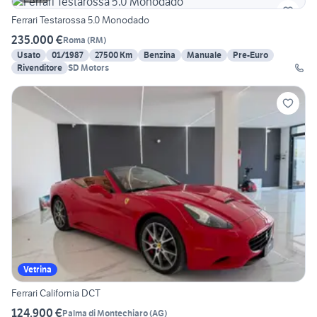
Ferrari Testarossa 5.0 Monodado
235.000 €
Roma
(
RM
)
Usato
01/1987
27500 Km
Benzina
Manuale
Pre-Euro
Rivenditore
SD Motors
Vetrina
Ferrari California DCT
124.900 €
Palma di Montechiaro
(
AG
)