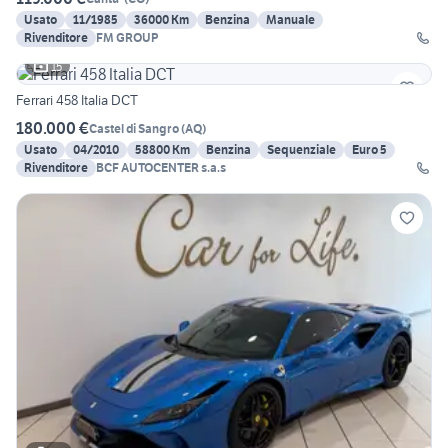
Usato
11/1985
36000 Km
Benzina
Manuale
Rivenditore
FM GROUP
15
Ferrari 458 Italia DCT
180.000 €
Castel di Sangro
(
AQ
)
Usato
04/2010
58800 Km
Benzina
Sequenziale
Euro 5
Rivenditore
BCF AUTOCENTER s.a.s