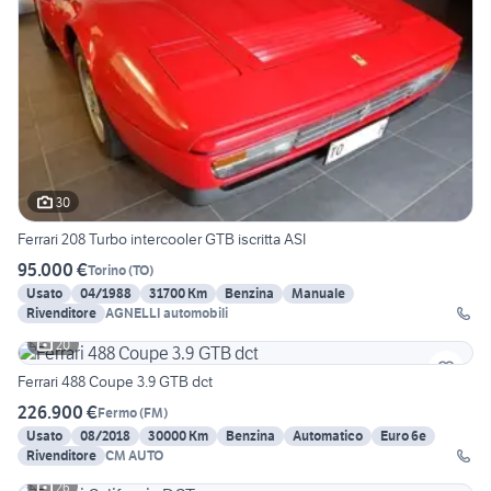
30
Ferrari 208 Turbo intercooler GTB iscritta ASI
95.000 €
Torino
(
TO
)
Usato
04/1988
31700 Km
Benzina
Manuale
Rivenditore
AGNELLI automobili
20
Ferrari 488 Coupe 3.9 GTB dct
226.900 €
Fermo
(
FM
)
Usato
08/2018
30000 Km
Benzina
Automatico
Euro 6e
Rivenditore
CM AUTO
26