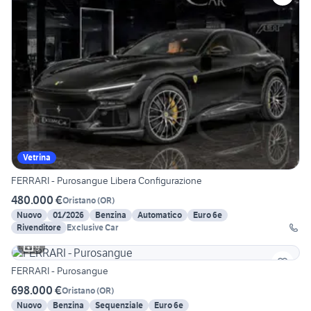
Vetrina
FERRARI - Purosangue Libera Configurazione
480.000 €
Oristano
(
OR
)
Nuovo
01/2026
Benzina
Automatico
Euro 6e
Rivenditore
Exclusive Car
9
FERRARI - Purosangue
698.000 €
Oristano
(
OR
)
Nuovo
Benzina
Sequenziale
Euro 6e