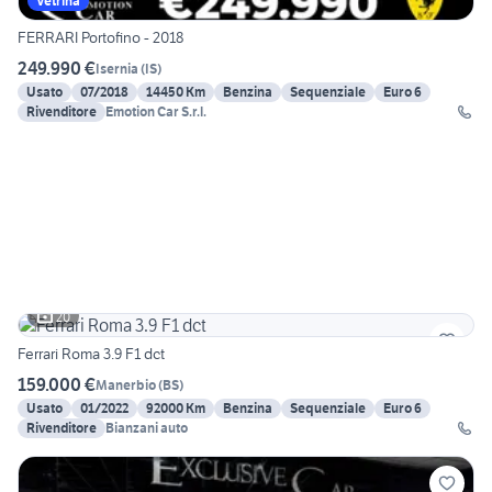
Vetrina
FERRARI Portofino - 2018
249.990 €
Isernia
(
IS
)
Usato
07/2018
14450 Km
Benzina
Sequenziale
Euro 6
Rivenditore
Emotion Car S.r.l.
20
Ferrari Roma 3.9 F1 dct
159.000 €
Manerbio
(
BS
)
Usato
01/2022
92000 Km
Benzina
Sequenziale
Euro 6
Rivenditore
Bianzani auto