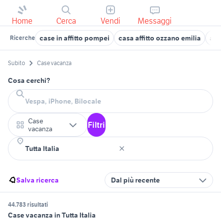
Home
Cerca
Vendi
Messaggi
case in affitto pompei
casa affitto ozzano emilia
aff
Ricerche
Subito
Case vacanza
Cosa cerchi?
Case
Filtri
vacanza
Salva ricerca
Dal più recente
44.783 risultati
Case vacanza in Tutta Italia