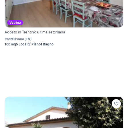
Vetrina
Agosto in Trentino ultima settimana
Castel Ivano
(
TN
)
100 mq
5 Locali
1° Piano
1 Bagno