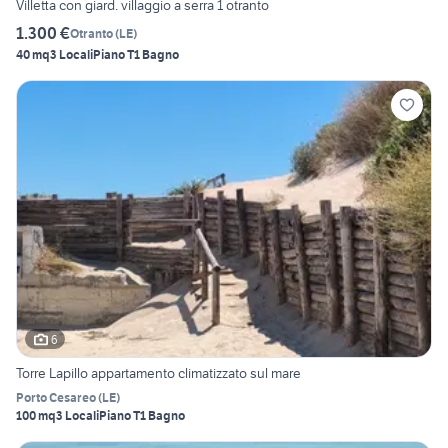
Villetta con giard. villaggio a serra 1 otranto
1.300 €
Otranto
(
LE
)
40 mq
3 Locali
Piano T
1 Bagno
6
Torre Lapillo appartamento climatizzato sul mare
Porto Cesareo
(
LE
)
100 mq
3 Locali
Piano T
1 Bagno