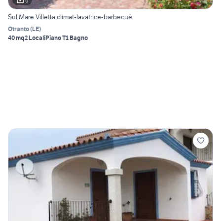
6
Sul Mare Villetta climat-lavatrice-barbecuè
Otranto
(
LE
)
40 mq
2 Locali
Piano T
1 Bagno