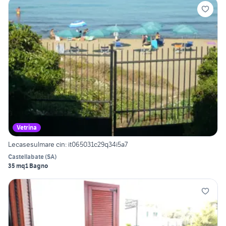
Vetrina
Lecasesulmare cin: it065031c29q34i5a7
Castellabate
(
SA
)
35 mq
1 Bagno