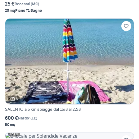
25 €
Recanati
(
MC
)
20 mq
Piano T
1 Bagno
6
SALENTO a 5 km spiagge dal 15/8 al 22/8
600 €
Nardo'
(
LE
)
50 mq
5