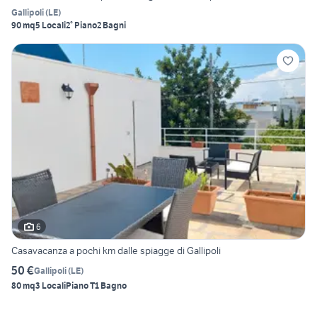
Gallipoli
(
LE
)
90 mq
5 Locali
2° Piano
2 Bagni
6
Casavacanza a pochi km dalle spiagge di Gallipoli
50 €
Gallipoli
(
LE
)
80 mq
3 Locali
Piano T
1 Bagno