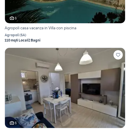
6
Agropoli casa vacanza in Villa con piscina
Agropoli
(
SA
)
110 mq
6 Locali
2 Bagni
6