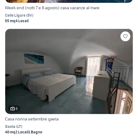
Week end (notti 7 e 8 agosto) casa vacanze al mare
Celle Ligure
(
SV
)
55 mq
4 Locali
6
Casa nonna settembre gaeta
Gaeta
(
LT
)
40 mq
2 Locali
1 Bagno