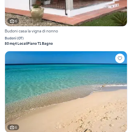
6
Budoni casa la vigna di nonno
Budoni
(
OT
)
80 mq
4 Locali
Piano T
1 Bagno
6