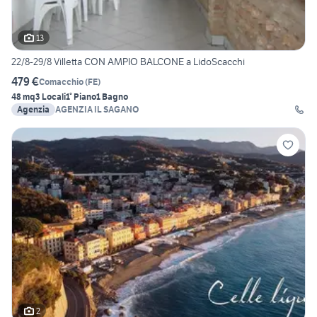
13
22/8-29/8 Villetta CON AMPIO BALCONE a LidoScacchi
479 €
Comacchio
(
FE
)
48 mq
3 Locali
1° Piano
1 Bagno
Agenzia
AGENZIA IL SAGANO
2