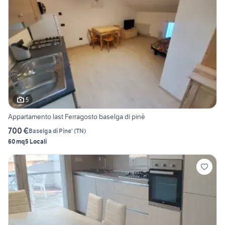
5
Appartamento last Ferragosto baselga di pinè
700 €
Baselga di Pine'
(
TN
)
60 mq
5 Locali