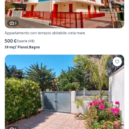
6
Appartamento con terrazzo abitabile vista mare
500 €
Caorle
(
VE
)
39 mq
1° Piano
1 Bagno