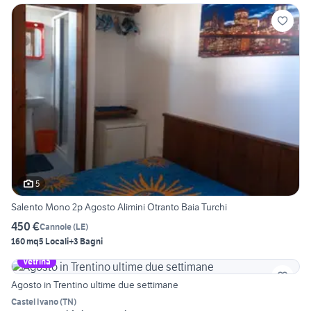
5
Salento Mono 2p Agosto Alimini Otranto Baia Turchi
450 €
Cannole
(
LE
)
160 mq
5 Locali
+3 Bagni
Vetrina
Agosto in Trentino ultime due settimane
Castel Ivano
(
TN
)