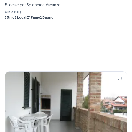
Bilocale per Splendide Vacanze
Olbia
(
OT
)
50 mq
2 Locali
2° Piano
1 Bagno