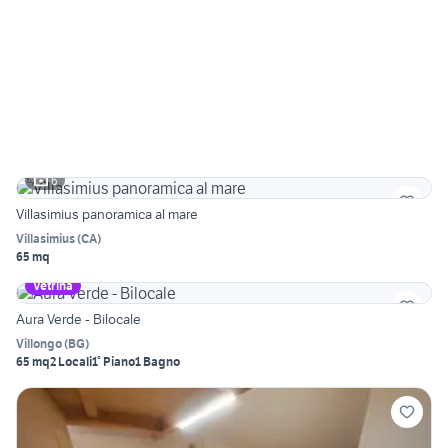
6
Villasimius panoramica al mare
Villasimius
(
CA
)
65 mq
Vetrina
Aura Verde - Bilocale
Villongo
(
BG
)
65 mq
2 Locali
1° Piano
1 Bagno