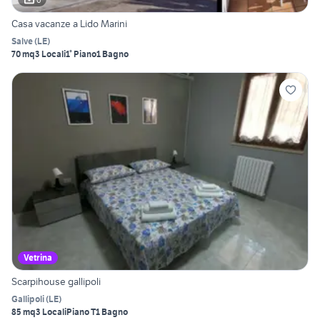
Casa vacanze a Lido Marini
Salve
(
LE
)
70 mq
3 Locali
1° Piano
1 Bagno
Vetrina
Scarpihouse gallipoli
Gallipoli
(
LE
)
85 mq
3 Locali
Piano T
1 Bagno