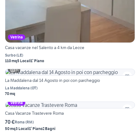
Vetrina
Casa vacanze nel Salento a 4 km da Lecce
Surbo
(
LE
)
110 mq
5 Locali
1° Piano
6
La Maddalena dal 14 Agosto in poi con parcheggio
La Maddalena
(
OT
)
70 mq
Vetrina
Casa Vacanze Trastevere Roma
70 €
Roma
(
RM
)
50 mq
3 Locali
1° Piano
2 Bagni