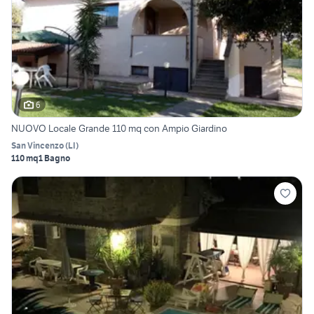
6
NUOVO Locale Grande 110 mq con Ampio Giardino
San Vincenzo
(
LI
)
110 mq
1 Bagno