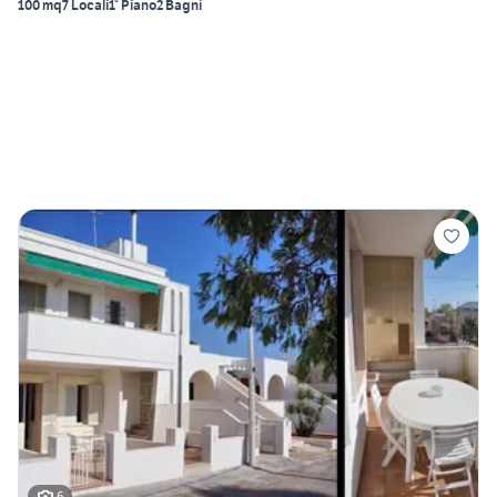
100 mq
7 Locali
1° Piano
2 Bagni
6