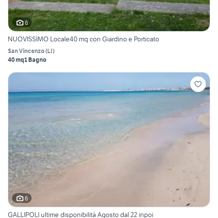
6
NUOVISSIMO Locale40 mq con Giardino e Porticato
San Vincenzo
(
LI
)
40 mq
1 Bagno
6
GALLIPOLI ultime disponibilità Agosto dal 22 inpoi