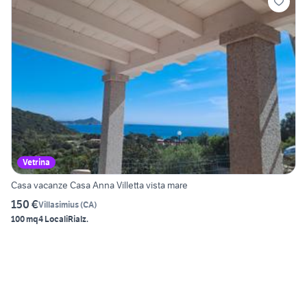
Vetrina
Casa vacanze Casa Anna Villetta vista mare
150 €
Villasimius
(
CA
)
100 mq
4 Locali
Rialz.