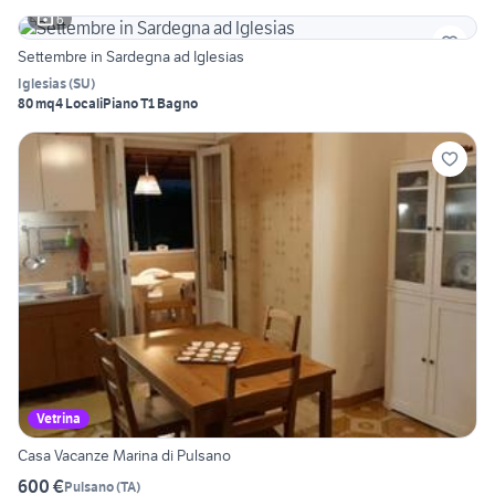
6
Settembre in Sardegna ad Iglesias
Iglesias
(
SU
)
80 mq
4 Locali
Piano T
1 Bagno
Vetrina
Casa Vacanze Marina di Pulsano
600 €
Pulsano
(
TA
)