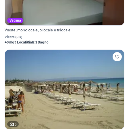
Vetrina
Vieste, monolocale, bilocale e trilocale
Vieste
(
FG
)
40 mq
3 Locali
Rialz.
1 Bagno
6