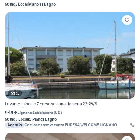
50 mq
2 Locali
Piano T
1 Bagno
15
Levante trilocale 7 persone zona darsena 22-29/8
949 €
Lignano Sabbiadoro
(
UD
)
50 mq
3 Locali
1° Piano
1 Bagno
Agenzia
Gestione case vacanza EUREKA WELCOME LIGNANO