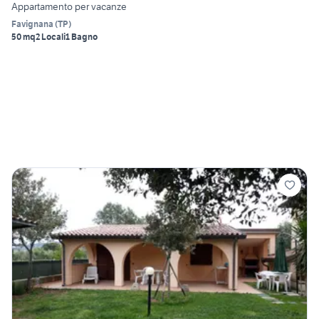
Appartamento per vacanze
Favignana
(
TP
)
50 mq
2 Locali
1 Bagno