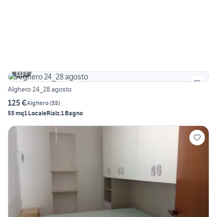
5
Alghero 24_28 agosto
125 €
Alghero
(
SS
)
55 mq
1 Locale
Rialz.
1 Bagno