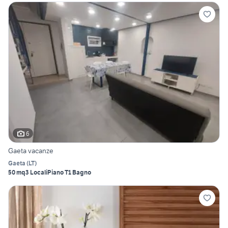
6
Gaeta vacanze
Gaeta
(
LT
)
50 mq
3 Locali
Piano T
1 Bagno