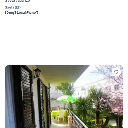
Gaeta vacanze
Gaeta
(
LT
)
50 mq
3 Locali
Piano T