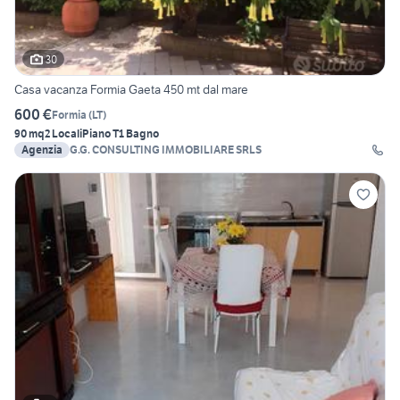
30
Casa vacanza Formia Gaeta 450 mt dal mare
600 €
Formia
(
LT
)
90 mq
2 Locali
Piano T
1 Bagno
Agenzia
G.G. CONSULTING IMMOBILIARE SRLS