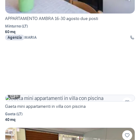
APPARTAMENTO AMBRA 16-30 agosto due posti
Minturno
(
LT
)
60 mq
Agenzia
MARIA
6
Gaeta mini appartamenti in villa con piscina
Gaeta
(
LT
)
40 mq