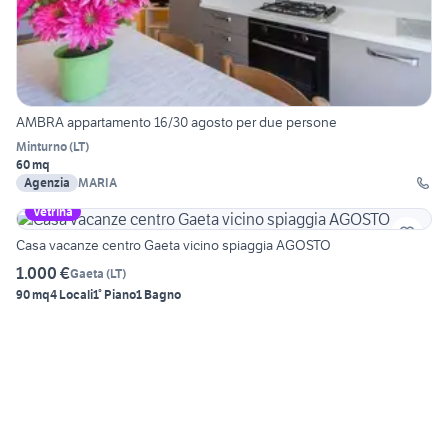
AMBRA appartamento 16/30 agosto per due persone
Minturno
(
LT
)
60 mq
Agenzia
MARIA
Vetrina
Casa vacanze centro Gaeta vicino spiaggia AGOSTO
1.000 €
Gaeta
(
LT
)
90 mq
4 Locali
1° Piano
1 Bagno