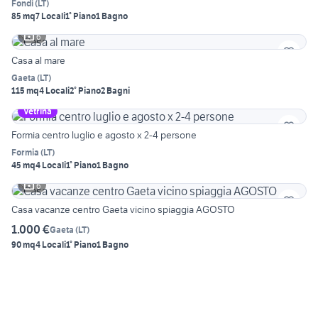
Fondi
(
LT
)
85 mq
7 Locali
1° Piano
1 Bagno
6
Casa al mare
Gaeta
(
LT
)
115 mq
4 Locali
2° Piano
2 Bagni
Vetrina
Formia centro luglio e agosto x 2-4 persone
Formia
(
LT
)
45 mq
4 Locali
1° Piano
1 Bagno
6
Casa vacanze centro Gaeta vicino spiaggia AGOSTO
1.000 €
Gaeta
(
LT
)
90 mq
4 Locali
1° Piano
1 Bagno