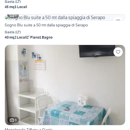
Gaeta
(
LT
)
45 mq
3 Locali
6
Sogno Blu suite a 50 mt dalla spiaggia di Serapo
Gaeta
(
LT
)
40 mq
2 Locali
2° Piano
1 Bagno
6
Monolocale Tiffany a Gaeta