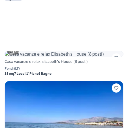
6
Casa vacanze e relax Elisabeth's House (8 posti)
Fondi
(
LT
)
85 mq
7 Locali
1° Piano
1 Bagno