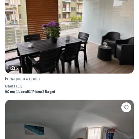
6
Ferragosto a gaeta
Gaeta
(
LT
)
90 mq
4 Locali
1° Piano
2 Bagni