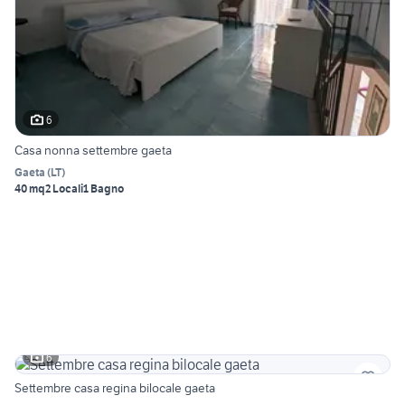
6
Casa nonna settembre gaeta
Gaeta
(
LT
)
40 mq
2 Locali
1 Bagno
6
Settembre casa regina bilocale gaeta