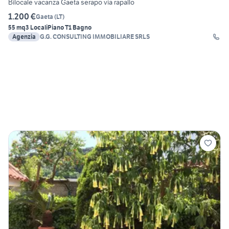
Bilocale vacanza Gaeta serapo via rapallo
1.200 €
Gaeta
(
LT
)
55 mq
3 Locali
Piano T
1 Bagno
Agenzia
G.G. CONSULTING IMMOBILIARE SRLS