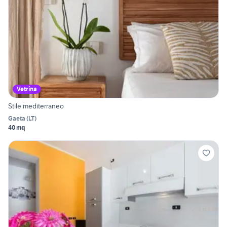
Vetrina
Stile mediterraneo
Gaeta
(
LT
)
40 mq