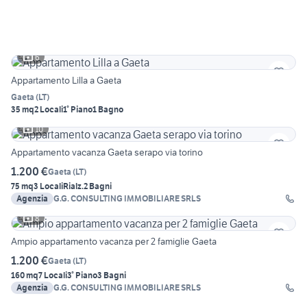
6
Appartamento Lilla a Gaeta
Gaeta
(
LT
)
35 mq
2 Locali
1° Piano
1 Bagno
10
Appartamento vacanza Gaeta serapo via torino
1.200 €
Gaeta
(
LT
)
75 mq
3 Locali
Rialz.
2 Bagni
Agenzia
G.G. CONSULTING IMMOBILIARE SRLS
8
Ampio appartamento vacanza per 2 famiglie Gaeta
1.200 €
Gaeta
(
LT
)
160 mq
7 Locali
3° Piano
3 Bagni
Agenzia
G.G. CONSULTING IMMOBILIARE SRLS