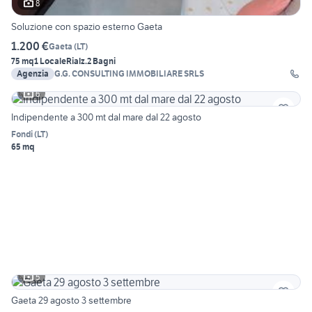
8
Soluzione con spazio esterno Gaeta
1.200 €
Gaeta
(
LT
)
75 mq
1 Locale
Rialz.
2 Bagni
Agenzia
G.G. CONSULTING IMMOBILIARE SRLS
6
Indipendente a 300 mt dal mare dal 22 agosto
Fondi
(
LT
)
65 mq
5
Gaeta 29 agosto 3 settembre