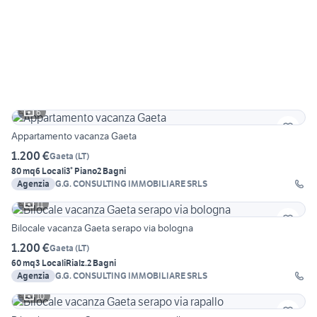
6
Appartamento vacanza Gaeta
1.200 €
Gaeta
(
LT
)
80 mq
6 Locali
3° Piano
2 Bagni
Agenzia
G.G. CONSULTING IMMOBILIARE SRLS
11
Bilocale vacanza Gaeta serapo via bologna
1.200 €
Gaeta
(
LT
)
60 mq
3 Locali
Rialz.
2 Bagni
Agenzia
G.G. CONSULTING IMMOBILIARE SRLS
10