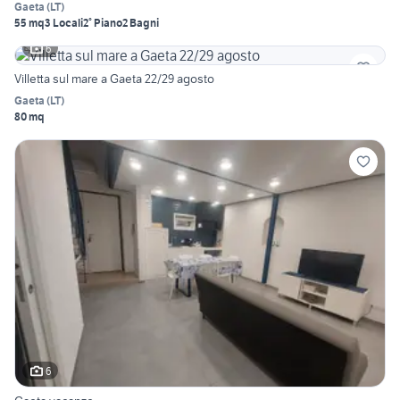
Gaeta
(
LT
)
55 mq
3 Locali
2° Piano
2 Bagni
6
Villetta sul mare a Gaeta 22/29 agosto
Gaeta
(
LT
)
80 mq
6