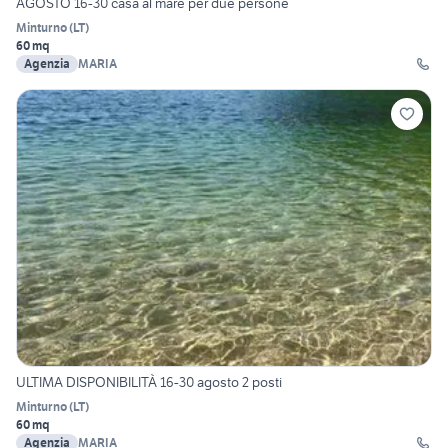
AGOSTO 16-30 casa al mare per due persone
Minturno
(
LT
)
60 mq
Agenzia
MARIA
ULTIMA DISPONIBILITÀ 16-30 agosto 2 posti
Minturno
(
LT
)
60 mq
Agenzia
MARIA