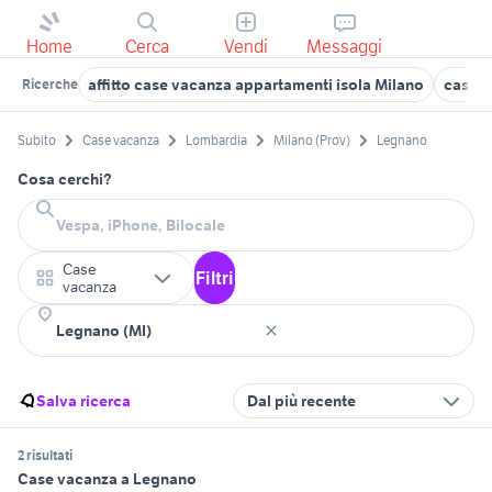
Home
Cerca
Vendi
Messaggi
affitto case vacanza appartamenti isola Milano
casa 
Ricerche
Subito
Case vacanza
Lombardia
Milano (Prov)
Legnano
Cosa cerchi?
Case
Filtri
vacanza
Salva ricerca
Dal più recente
2 risultati
Case vacanza a Legnano