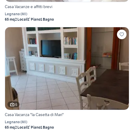
Casa Vacanze e affitti brevi
Legnano
(
MI
)
65 mq
2 Locali
1° Piano
1 Bagno
6
Casa Vacanza "la Casetta di Mari"
Legnano
(
MI
)
65 mq
2 Locali
1° Piano
1 Bagno