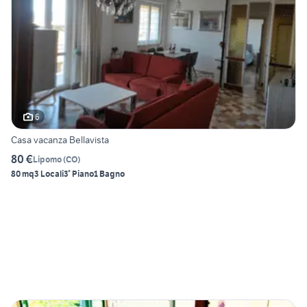
6
Casa vacanza Bellavista
80 €
Lipomo
(
CO
)
80 mq
3 Locali
3° Piano
1 Bagno