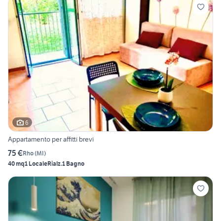
6
Appartamento per affitti brevi
75 €
Rho
(
MI
)
40 mq
1 Locale
Rialz.
1 Bagno