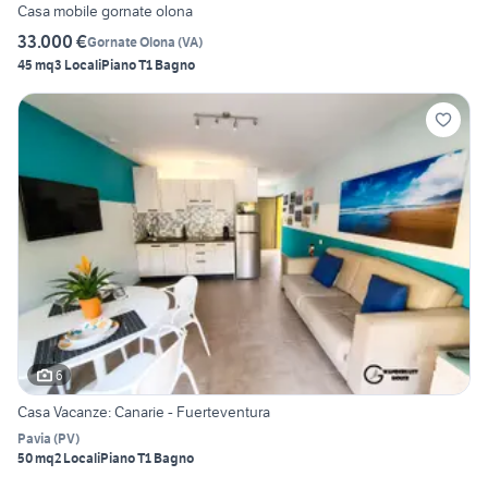
Casa mobile gornate olona
33.000 €
Gornate Olona
(
VA
)
45 mq
3 Locali
Piano T
1 Bagno
6
Casa Vacanze: Canarie - Fuerteventura
Pavia
(
PV
)
50 mq
2 Locali
Piano T
1 Bagno