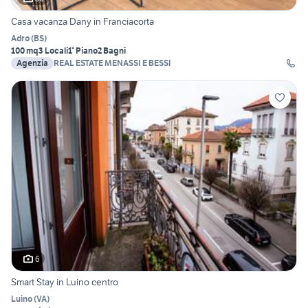
Casa vacanza Dany in Franciacorta
Adro
(
BS
)
100 mq
3 Locali
1° Piano
2 Bagni
Agenzia
REAL ESTATE MENASSI E BESSI
6
Smart Stay in Luino centro
Luino
(
VA
)