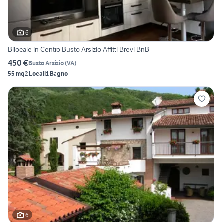
6
Bilocale in Centro Busto Arsizio Affitti Brevi BnB
450 €
Busto Arsizio
(
VA
)
55 mq
2 Locali
1 Bagno
6