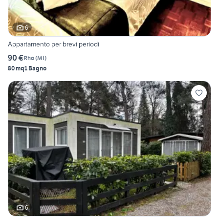
6
Appartamento per brevi periodi
90 €
Rho
(
MI
)
80 mq
1 Bagno
6