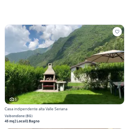
6
Casa indipendente alta Valle Seriana
Valbondione
(
BG
)
45 mq
2 Locali
1 Bagno