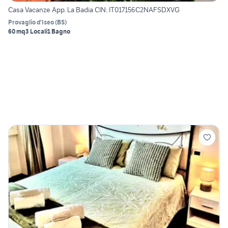
Casa Vacanze App. La Badia CIN: IT017156C2NAFSDXVG
Provaglio d'Iseo
(
BS
)
60 mq
3 Locali
1 Bagno