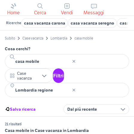
Home
Cerca
Vendi
Messaggi
casa vacanza carona
casa vacanza seregno
casa v
Ricerche
Subito
Case vacanza
Lombardia
casa mobile
Cosa cerchi?
Case
Filtri
vacanza
Salva ricerca
Dal più recente
21 risultati
Casa mobile in Case vacanza in Lombardia