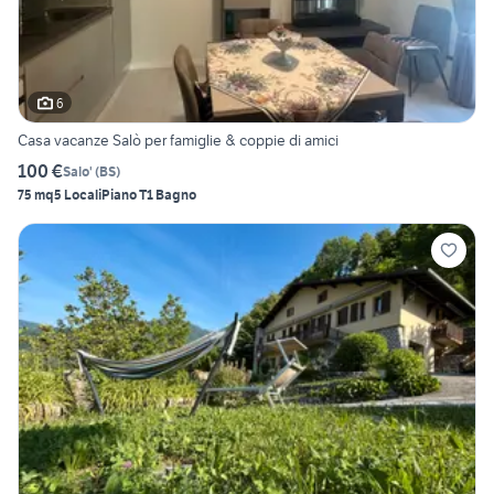
6
Casa vacanze Salò per famiglie & coppie di amici
100 €
Salo'
(
BS
)
75 mq
5 Locali
Piano T
1 Bagno