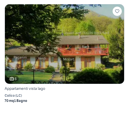
6
Appartamenti vista lago
Colico
(
LC
)
70 mq
1 Bagno