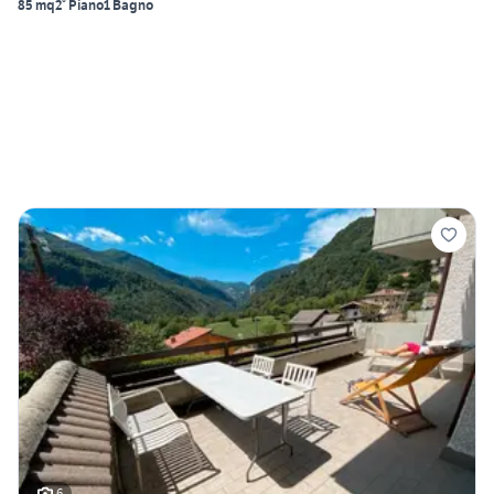
85 mq
2° Piano
1 Bagno
6