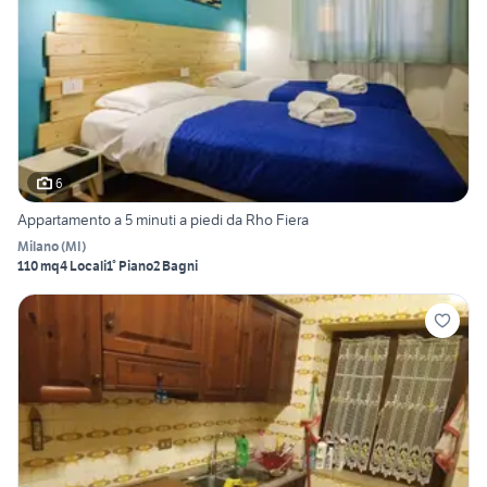
6
Appartamento a 5 minuti a piedi da Rho Fiera
Milano
(
MI
)
110 mq
4 Locali
1° Piano
2 Bagni