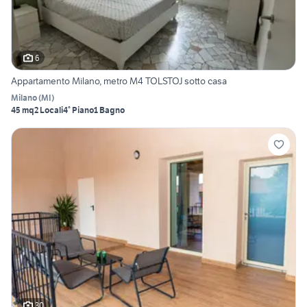
6
Appartamento Milano, metro M4 TOLSTOJ sotto casa
Milano
(
MI
)
45 mq
2 Locali
4° Piano
1 Bagno
30