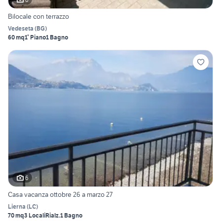
Bilocale con terrazzo
Vedeseta
(
BG
)
60 mq
1° Piano
1 Bagno
6
Casa vacanza ottobre 26 a marzo 27
Lierna
(
LC
)
70 mq
3 Locali
Rialz.
1 Bagno