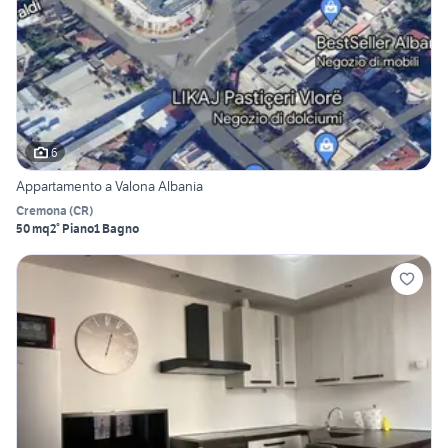
6
Appartamento a Valona Albania
Cremona
(
CR
)
50 mq
2° Piano
1 Bagno