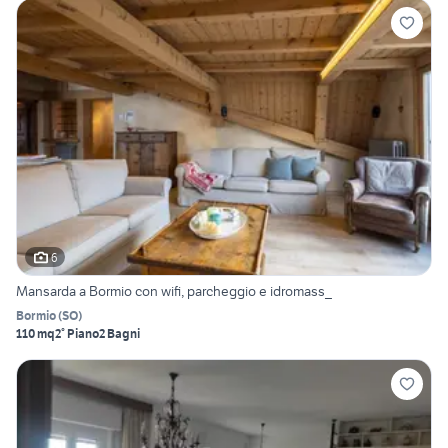
6
Mansarda a Bormio con wifi, parcheggio e idromass_
Bormio
(
SO
)
110 mq
2° Piano
2 Bagni