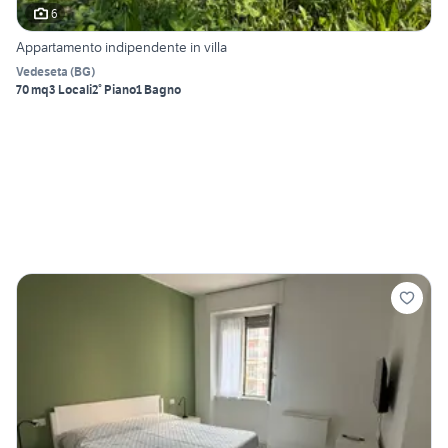
6
Appartamento indipendente in villa
Vedeseta
(
BG
)
70 mq
3 Locali
2° Piano
1 Bagno