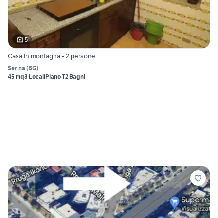
5
Casa in montagna - 2 persone
Serina
(
BG
)
45 mq
3 Locali
Piano T
2 Bagni