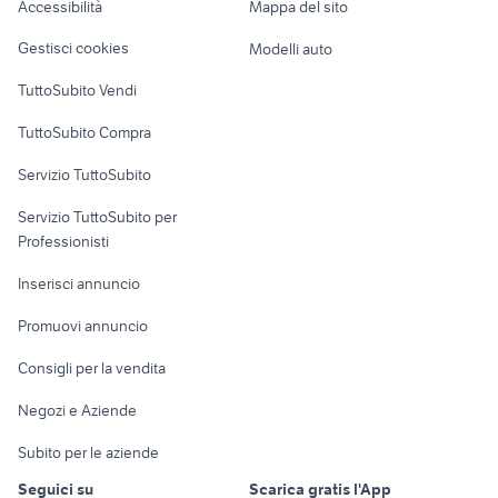
casa vacanza massafra
monolocale ostia
Accessibilità
Mappa del sito
Loft, mansarde e
Veicoli commerciali
case in vendita bereguardo
case in vendita campli
altro
Gestisci cookies
Modelli auto
Case vacanza
TuttoSubito Vendi
Uffici e Locali
TuttoSubito Compra
commerciali
Servizio TuttoSubito
elettronica
per la casa e la
sports e hobby
Servizio TuttoSubito per
persona
Informatica
Animali
Professionisti
Arredamento e
Console e
Accessori per
Casalinghi
Inserisci annuncio
Videogiochi
animali
Elettrodomestici
Promuovi annuncio
Audio/Video
Musica e Film
Giardino e Fai da te
Consigli per la vendita
Fotografia
Libri e Riviste
Abbigliamento e
Negozi e Aziende
Telefonia
Strumenti Musicali
Accessori
Subito per le aziende
Sports
Tutto per i bambini
Seguici su
Scarica gratis l'App