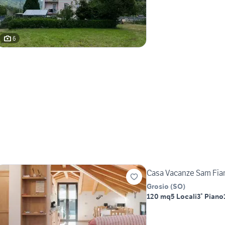
6
Casa Vacanze Sam Fia
Grosio
(
SO
)
120 mq
5 Locali
3° Piano