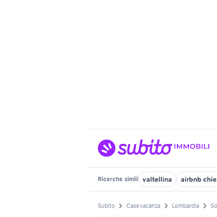
valtellina
airbnb chi
Ricerche
simili
Subito
Case vacanza
Lombardia
So