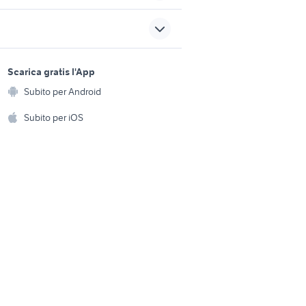
toriccio
case vacanze cosenza
marina
appartamenti torre pedrera
sports e hobby
a
Scarica gratis l'App
Animali
a
cavagnolo
Subito per Android
ento e
Accessori per animali
hi
Subito per iOS
dvr audio video
Musica e Film
omestici
Libri e Riviste
e Fai da te
Strumenti Musicali
amento e
ri
Sports
 i bambini
Biciclette
Collezionismo