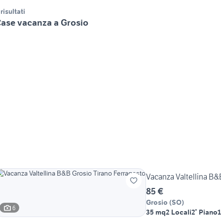
 risultati
ase vacanza a Grosio
Vacanza Valtellina B&
85 €
Grosio
(
SO
)
6
35 mq
2 Locali
2° Piano