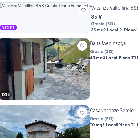
Vacanza Valtellina B&
85 €
Grosio
(
SO
)
Vetrina
35 mq
2 Locali
2° Piano
Baita Meninzoga
Grosio
(
SO
)
40 mq
4 Locali
Piano T
1
6
Casa vacanze Sergio
Grosio
(
SO
)
70 mq
3 Locali
Piano T
1