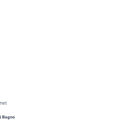
met
1 Bagno