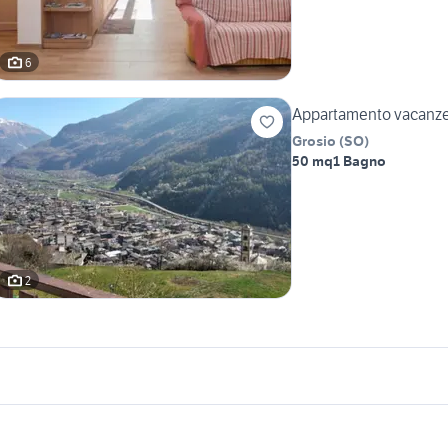
6
Appartamento vacanze 
Grosio
(
SO
)
50 mq
1 Bagno
2
icherche simili
Suggerimenti