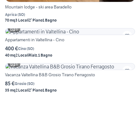
Mountain lodge - ski area Baradello
Aprica
(
SO
)
70 mq
3 Locali
2° Piano
1 Bagno
6
Appartamenti in Valtellina - Cino
400 €
Cino
(
SO
)
40 mq
2 Locali
Rialz.
1 Bagno
6
Vacanza Valtellina B&B Grosio Tirano Ferragosto
85 €
Grosio
(
SO
)
35 mq
2 Locali
2° Piano
1 Bagno