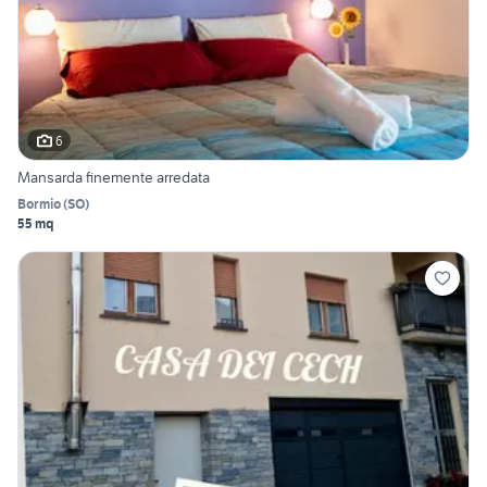
6
Mansarda finemente arredata
Bormio
(
SO
)
55 mq