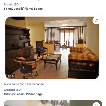
Bormio
(
SO
)
34 mq
2 Locali
1° Piano
1 Bagno
6
Appartamento casa vacanze
Grosotto
(
SO
)
130 mq
5 Locali
1° Piano
2 Bagni