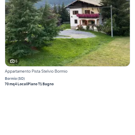
6
Appartamento Pista Stelvio Bormio
Bormio
(
SO
)
70 mq
4 Locali
Piano T
1 Bagno