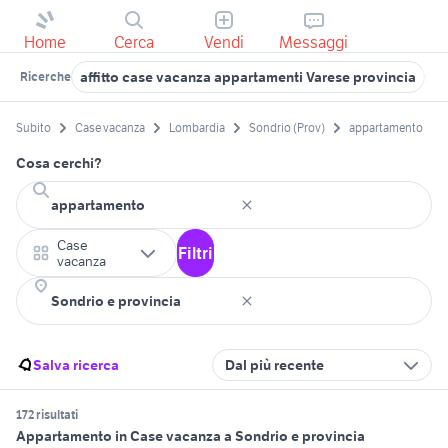
Home
Cerca
Vendi
Messaggi
affitto case vacanza appartamenti Varese provincia
a
Ricerche
Subito
Case vacanza
Lombardia
Sondrio (Prov)
appartamento
Cosa cerchi?
Case
Filtri
vacanza
Salva ricerca
Dal più recente
172 risultati
Appartamento in Case vacanza a Sondrio e provincia