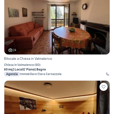
24
Bilocale a Chiesa in Valmalenco
Chiesa in Valmalenco
(
SO
)
60 mq
2 Locali
1° Piano
1 Bagno
Agenzia
Immobiliare Clara Carnazzola