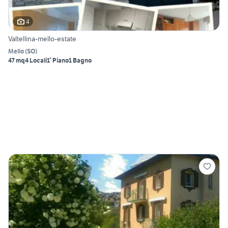
4
Valtellina-mello-estate
Mello
(
SO
)
47 mq
4 Locali
1° Piano
1 Bagno