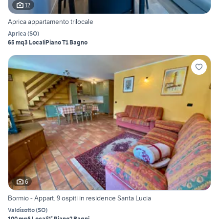
12
Aprica appartamento trilocale
Aprica
(
SO
)
65 mq
3 Locali
Piano T
1 Bagno
6
Bormio - Appart. 9 ospiti in residence Santa Lucia
Valdisotto
(
SO
)
100 mq
6 Locali
1° Piano
2 Bagni