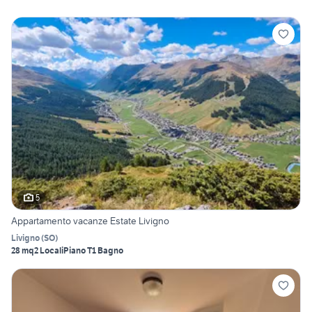
5
Appartamento vacanze Estate Livigno
Livigno
(
SO
)
28 mq
2 Locali
Piano T
1 Bagno