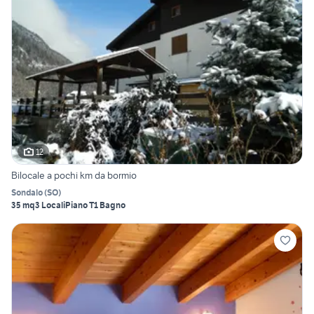
12
Bilocale a pochi km da bormio
Sondalo
(
SO
)
35 mq
3 Locali
Piano T
1 Bagno