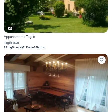
6
Appartamento Teglio
Teglio
(
SO
)
75 mq
5 Locali
2° Piano
1 Bagno