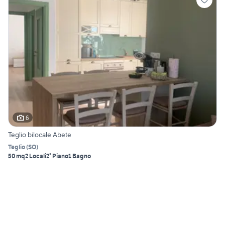
6
Teglio bilocale Abete
Teglio
(
SO
)
50 mq
2 Locali
2° Piano
1 Bagno