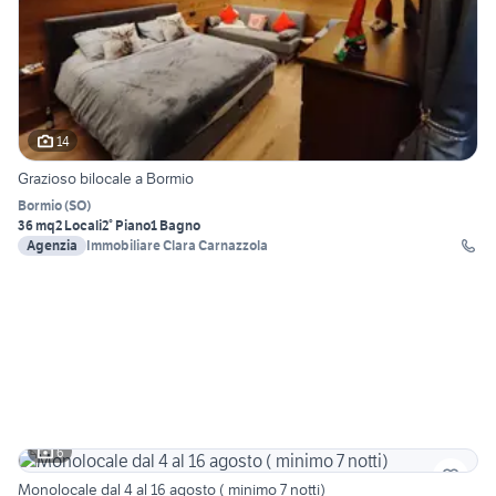
14
Grazioso bilocale a Bormio
Bormio
(
SO
)
36 mq
2 Locali
2° Piano
1 Bagno
Agenzia
Immobiliare Clara Carnazzola
6
Monolocale dal 4 al 16 agosto ( minimo 7 notti)