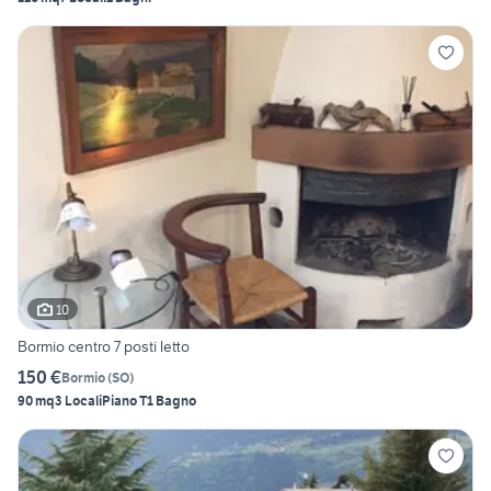
10
Bormio centro 7 posti letto
150 €
Bormio
(
SO
)
90 mq
3 Locali
Piano T
1 Bagno