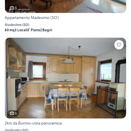
6
Appartamento Madesimo (SO)
Madesimo
(
SO
)
80 mq
3 Locali
3° Piano
2 Bagni
6
2km da Bormio-vista panoramica
Valdisotto
(
SO
)