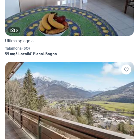
6
Ultima spiaggia
Talamona
(
SO
)
55 mq
3 Locali
4° Piano
1 Bagno