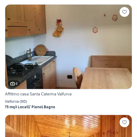
6
Affittino casa Santa Caterina Valfurva
Valfurva
(
SO
)
75 mq
3 Locali
1° Piano
1 Bagno