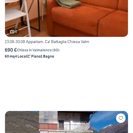
6
23.08-30.08 Appartam. Ca' Battaglia Chiesa Valm
690 €
Chiesa in Valmalenco
(
SO
)
60 mq
4 Locali
2° Piano
1 Bagno