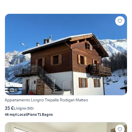
6
Appartamento Livigno Trepalle Rodigari Matteo
35 €
Livigno
(
SO
)
46 mq
4 Locali
Piano T
1 Bagno