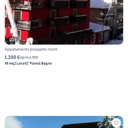
6
Appartamento prospetto monti
1.200 €
Aprica
(
SO
)
45 mq
2 Locali
2° Piano
1 Bagno