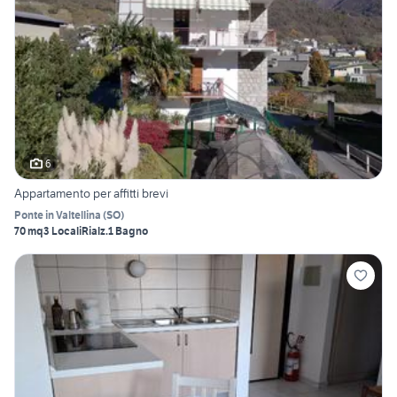
6
Appartamento per affitti brevi
Ponte in Valtellina
(
SO
)
70 mq
3 Locali
Rialz.
1 Bagno