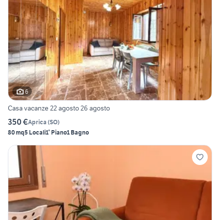
6
Casa vacanze 22 agosto 26 agosto
350 €
Aprica
(
SO
)
80 mq
5 Locali
1° Piano
1 Bagno