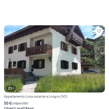
6
Appartamento Luna vacanze a Livigno (SO)
50 €
Livigno
(
SO
)
120 mq
7 Locali
2 Bagni