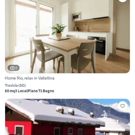
6
Home Rio, relax in Valtellina
Tresivio
(
SO
)
60 mq
3 Locali
Piano T
1 Bagno