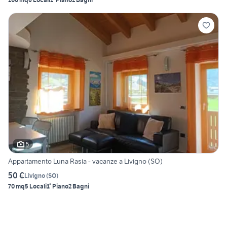
5
Appartamento Luna Rasia - vacanze a Livigno (SO)
50 €
Livigno
(
SO
)
70 mq
5 Locali
1° Piano
2 Bagni