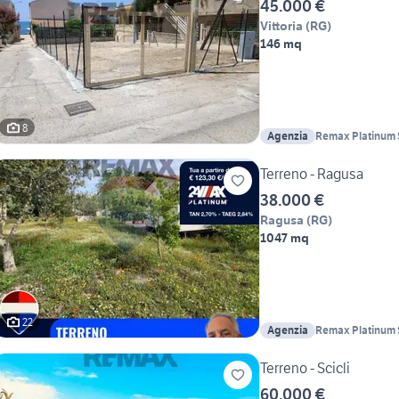
45.000 €
Vittoria
(
RG
)
146 mq
8
Agenzia
Remax Platinum
Terreno - Ragusa
38.000 €
Ragusa
(
RG
)
1047 mq
22
Agenzia
Remax Platinum
Terreno - Scicli
60.000 €