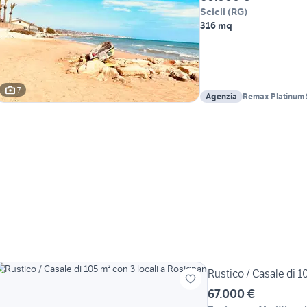
Scicli
(
RG
)
316 mq
7
Agenzia
Remax Platinum
Rustico / Casale di 1
67.000 €