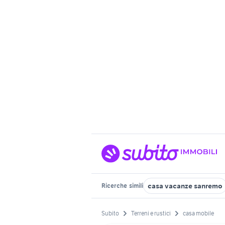
casa vacanze sanremo
Ricerche
simili
Subito
Terreni e rustici
casa mobile