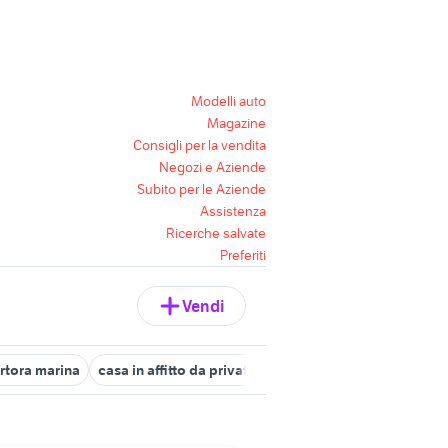
Modelli auto
Magazine
Consigli per la vendita
Negozi e Aziende
Subito per le Aziende
Assistenza
Ricerche salvate
Preferiti
Vendi
rtora marina
casa in affitto da privati a orte
mobili in regalo nel