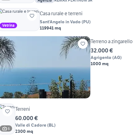
Agenzia
REMAX PLATINUM SR
Casa rurale e terreni
Sant'Angelo in Vado
(
PU
)
Vetrina
119941 mq
Terreno a zingarello
32.000 €
Agrigento
(
AG
)
1000 mq
Terreni
60.000 €
Valle di Cadore
(
BL
)
6
2300 mq