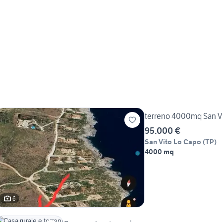
terreno 40
95.000 €
San Vito Lo Capo
(
TP
)
4000 mq
6