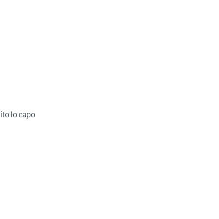
00mq San Vito lo capo