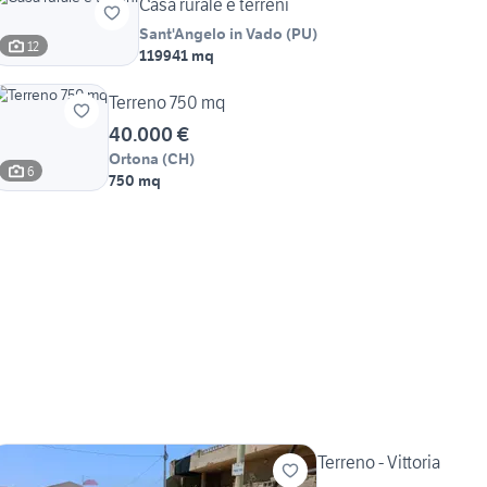
Casa rurale e terreni
Sant'Angelo in Vado
(
PU
)
12
119941 mq
Terreno 750 mq
40.000 €
Ortona
(
CH
)
6
750 mq
Terreno - Vittoria