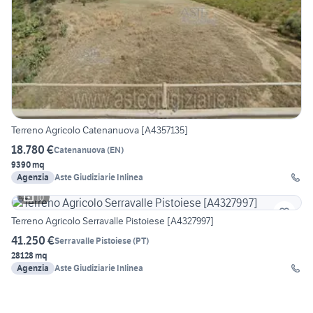
Terreno Agricolo Catenanuova [A4357135]
18.780 €
Catenanuova
(
EN
)
9390 mq
Agenzia
Aste Giudiziarie Inlinea
10
Terreno Agricolo Serravalle Pistoiese [A4327997]
41.250 €
Serravalle Pistoiese
(
PT
)
28128 mq
Agenzia
Aste Giudiziarie Inlinea