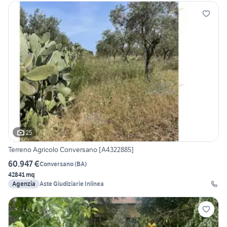
25
Terreno Agricolo Conversano [A4322885]
60.947 €
Conversano
(
BA
)
42841 mq
Agenzia
Aste Giudiziarie Inlinea