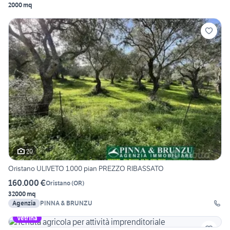
2000 mq
20
Oristano ULIVETO 1.000 pian PREZZO RIBASSATO
160.000 €
Oristano
(
OR
)
32000 mq
Agenzia
PINNA & BRUNZU
Vetrina