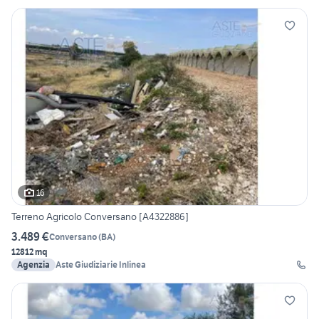
16
Terreno Agricolo Conversano [A4322886]
3.489 €
Conversano
(
BA
)
12812 mq
Agenzia
Aste Giudiziarie Inlinea