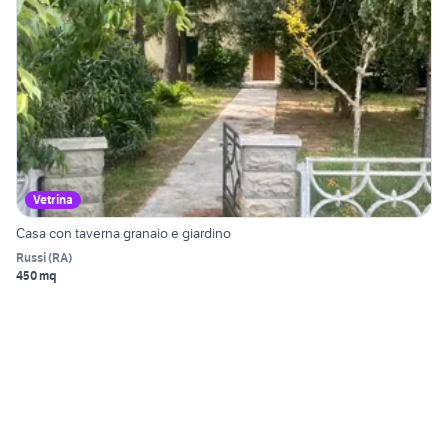
Vetrina
Casa con taverna granaio e giardino
Russi
(
RA
)
450 mq