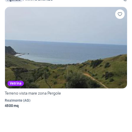
Vetrina
Terreno vista mare zona Pergole
Realmonte
(
AG
)
4500 mq