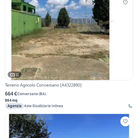
11
Terreno Agricolo Conversano [A4322890]
664 €
Conversano
(
BA
)
864 mq
Agenzia
Aste Giudiziarie Inlinea