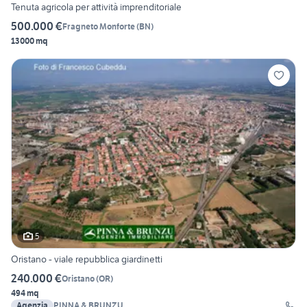
Tenuta agricola per attività imprenditoriale
500.000 €
Fragneto Monforte
(
BN
)
13000 mq
5
Oristano - viale repubblica giardinetti
240.000 €
Oristano
(
OR
)
494 mq
Agenzia
PINNA & BRUNZU