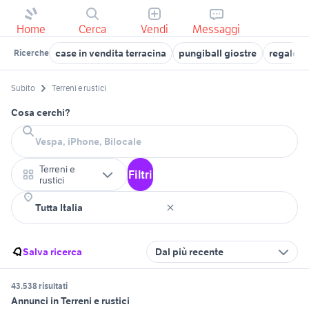
Home
Cerca
Vendi
Messaggi
case in vendita terracina
pungiball giostre
regalo c
Ricerche
Subito
Terreni e rustici
Cosa cerchi?
Terreni e
Filtri
rustici
Salva ricerca
Dal più recente
43.538 risultati
Annunci in Terreni e rustici