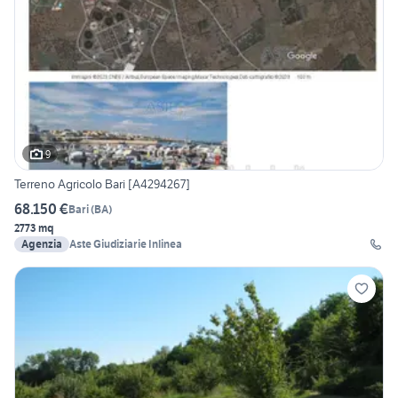
9
Terreno Agricolo Bari [A4294267]
68.150 €
Bari
(
BA
)
2773 mq
Agenzia
Aste Giudiziarie Inlinea