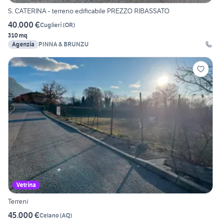
S. CATERINA - terreno edificabile PREZZO RIBASSATO
40.000 €
Cuglieri
(
OR
)
310 mq
Agenzia
PINNA & BRUNZU
Vetrina
Terreni
45.000 €
Celano
(
AQ
)