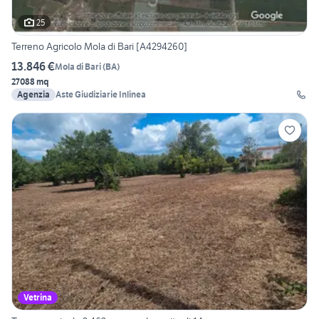
25
Terreno Agricolo Mola di Bari [A4294260]
13.846 €
Mola di Bari
(
BA
)
27088 mq
Agenzia
Aste Giudiziarie Inlinea
Vetrina