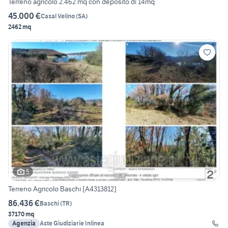
Terreno agricolo 2.462 mq con deposito di 14mq
45.000 €
Casal Velino
(
SA
)
2462 mq
5
Terreno Agricolo Baschi [A4313812]
86.436 €
Baschi
(
TR
)
37170 mq
Agenzia
Aste Giudiziarie Inlinea