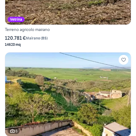
Vetrina
Terreno agricolo mairano
120.781 €
Mairano
(
BS
)
14620 mq
6