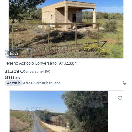
19
Terreno Agricolo Conversano [A4322887]
31.209 €
Conversano
(
BA
)
15988 mq
Agenzia
Aste Giudiziarie Inlinea