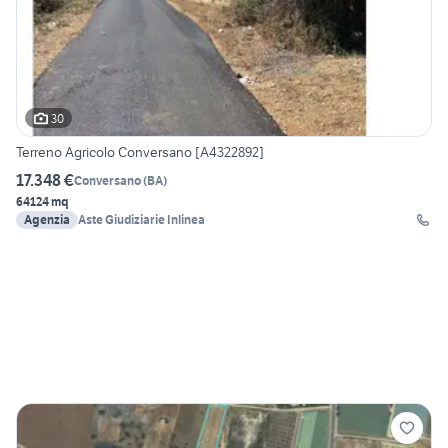
30
Terreno Agricolo Conversano [A4322892]
17.348 €
Conversano
(
BA
)
64124 mq
Agenzia
Aste Giudiziarie Inlinea