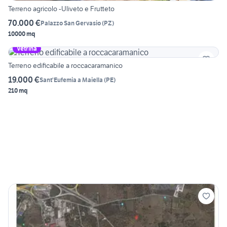
Terreno agricolo -Uliveto e Frutteto
70.000 €
Palazzo San Gervasio
(
PZ
)
10000 mq
Vetrina
Terreno edificabile a roccacaramanico
19.000 €
Sant'Eufemia a Maiella
(
PE
)
210 mq