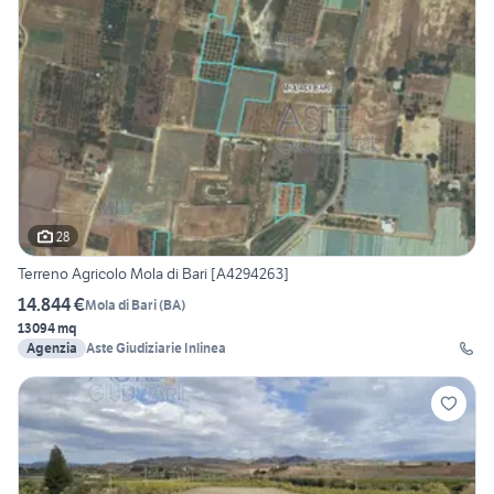
28
Terreno Agricolo Mola di Bari [A4294263]
14.844 €
Mola di Bari
(
BA
)
13094 mq
Agenzia
Aste Giudiziarie Inlinea