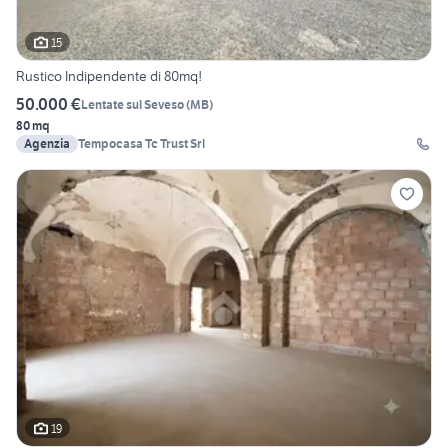
15
Rustico Indipendente di 80mq!
50.000 €
Lentate sul Seveso
(
MB
)
80 mq
Agenzia
Tempocasa Tc Trust Srl
19