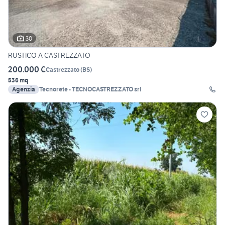
30
RUSTICO A CASTREZZATO
200.000 €
Castrezzato
(
BS
)
536 mq
Agenzia
Tecnorete - TECNOCASTREZZATO srl