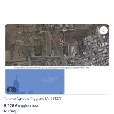
3
Terreno Agricolo Triggiano [A4294272]
5.226 €
Triggiano
(
BA
)
6327 mq