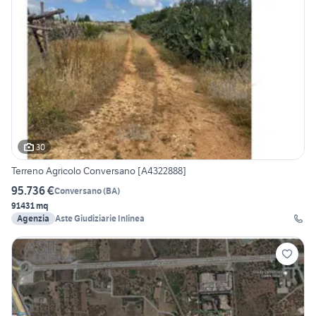
30
Terreno Agricolo Conversano [A4322888]
95.736 €
Conversano
(
BA
)
91431 mq
Agenzia
Aste Giudiziarie Inlinea