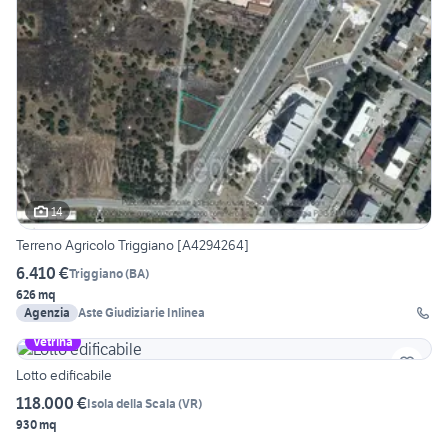
14
Terreno Agricolo Triggiano [A4294264]
6.410 €
Triggiano
(
BA
)
626 mq
Agenzia
Aste Giudiziarie Inlinea
Vetrina
Lotto edificabile
118.000 €
Isola della Scala
(
VR
)
930 mq