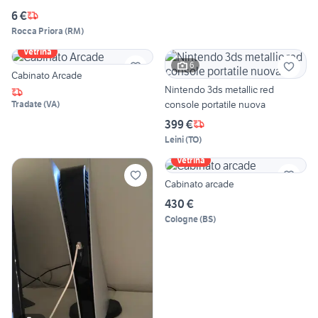
6 €
Rocca Priora
(
RM
)
Vetrina
6
Cabinato Arcade
Nintendo 3ds metallic red
console portatile nuova
Tradate
(
VA
)
399 €
Leini
(
TO
)
Vetrina
Cabinato arcade
430 €
Cologne
(
BS
)