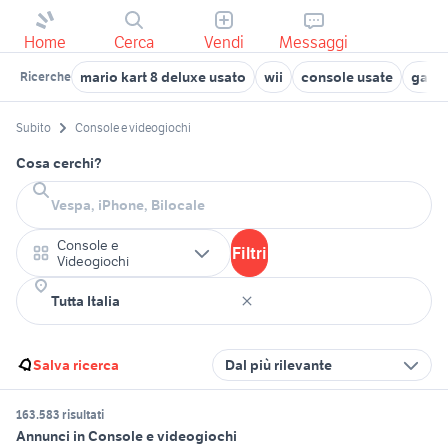
Home
Cerca
Vendi
Messaggi
mario kart 8 deluxe usato
wii
console usate
game
Ricerche
Subito
Console e videogiochi
Cosa cerchi?
Console e
Filtri
Videogiochi
Salva ricerca
Dal più rilevante
163.583 risultati
Annunci in Console e videogiochi