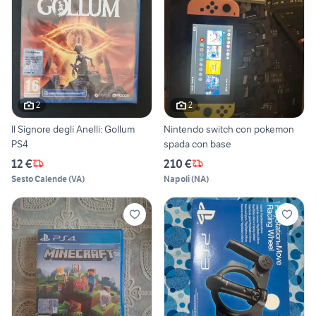
2
2
Il Signore degli Anelli: Gollum
Nintendo switch con pokemon
PS4
spada con base
12 €
210 €
Sesto Calende
(
VA
)
Napoli
(
NA
)