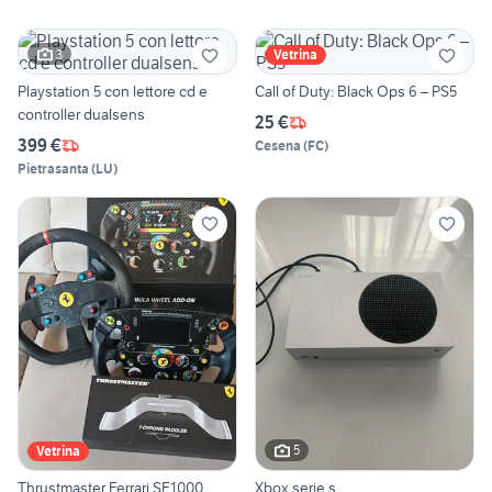
3
Vetrina
Playstation 5 con lettore cd e
Call of Duty: Black Ops 6 – PS5
controller dualsens
25 €
399 €
Cesena
(
FC
)
Pietrasanta
(
LU
)
5
Vetrina
Thrustmaster Ferrari SF1000
Xbox serie s