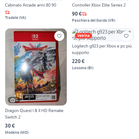
Cabinato Arcade anni 80 90
Controller Xbox Elite Series 2
90 €
Tradate
(
VA
)
Peschiera del Garda
(
VR
)
Vetrina
Logitech g923 per Xbox e pc più
supporto
220 €
Lessona
(
BI
)
3
Dragon Quest I & II HD Remake
Switch 2
30 €
Modena
(
MO
)