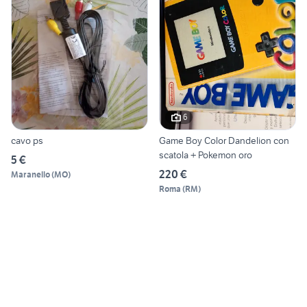
6
cavo ps
Game Boy Color Dandelion con
scatola + Pokemon oro
5 €
220 €
Maranello
(
MO
)
Roma
(
RM
)