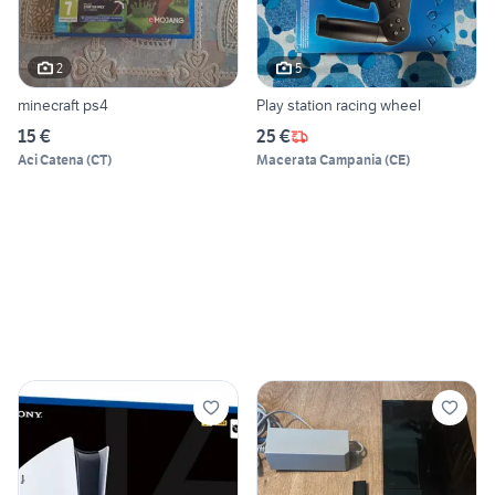
2
5
minecraft ps4
Play station racing wheel
15 €
25 €
Aci Catena
(
CT
)
Macerata Campania
(
CE
)