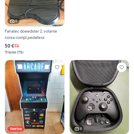
6
Fanatec doeedster 2, volante
corsa compl.pedaliera
50 €
Trieste
(
TS
)
6
Vetrina