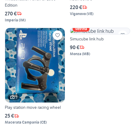
Edition
220 €
270 €
Vigonovo
(
VE
)
Imperia
(
IM
)
Vetrina
Simucube link hub
90 €
Monza
(
MB
)
5
Play station move racing wheel
25 €
Macerata Campania
(
CE
)