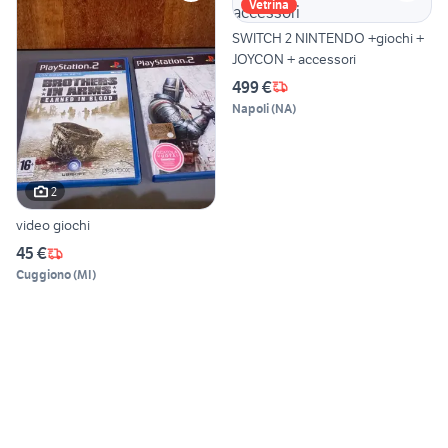
Vetrina
SWITCH 2 NINTENDO +giochi +
JOYCON + accessori
499 €
Napoli
(
NA
)
2
video giochi
45 €
Cuggiono
(
MI
)