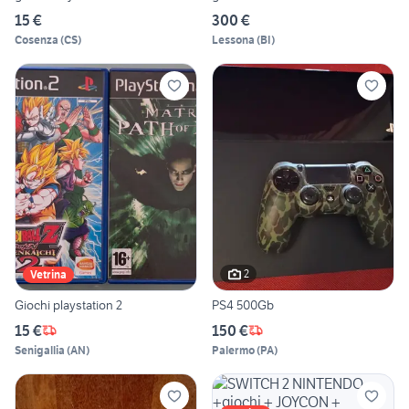
15 €
300 €
Cosenza
(
CS
)
Lessona
(
BI
)
2
Vetrina
Giochi playstation 2
PS4 500Gb
15 €
150 €
Senigallia
(
AN
)
Palermo
(
PA
)