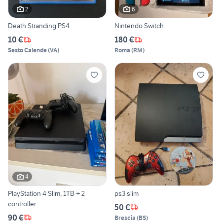
2
6
Death Stranding PS4
Nintendo Switch
10 €
180 €
Sesto Calende
(
VA
)
Roma
(
RM
)
4
PlayStation 4 Slim, 1TB + 2
ps3 slim
controller
50 €
90 €
Brescia
(
BS
)