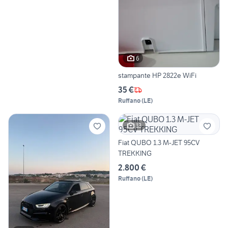
6
stampante HP 2822e WiFi
35 €
Ruffano
(
LE
)
13
Fiat QUBO 1.3 M-JET 95CV
TREKKING
2.800 €
Ruffano
(
LE
)