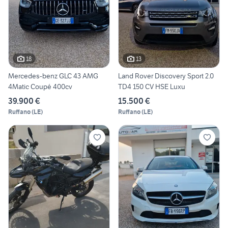
18
13
Mercedes-benz GLC 43 AMG
Land Rover Discovery Sport 2.0
4Matic Coupé 400cv
TD4 150 CV HSE Luxu
39.900 €
15.500 €
Ruffano
(
LE
)
Ruffano
(
LE
)