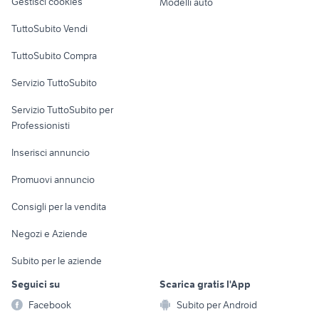
Gestisci cookies
Modelli auto
Case vacanza
TuttoSubito Vendi
Uffici e Locali
TuttoSubito Compra
commerciali
Servizio TuttoSubito
elettronica
per la casa e la
sports e hobby
Servizio TuttoSubito per
persona
Informatica
Animali
Professionisti
Arredamento e
Console e
Accessori per
Casalinghi
Inserisci annuncio
Videogiochi
animali
Elettrodomestici
Promuovi annuncio
Audio/Video
Musica e Film
Giardino e Fai da te
Consigli per la vendita
Fotografia
Libri e Riviste
Abbigliamento e
Negozi e Aziende
Telefonia
Strumenti Musicali
Accessori
Subito per le aziende
Sports
Tutto per i bambini
Seguici su
Scarica gratis l'App
Biciclette
Facebook
Subito per Android