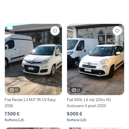
10
12
Fiat Panda 1.3 MJT 95 CV Easy
Fiat 500L 1.6 mjt 120cv N1
2018
Autocarro 4 posti 2020
7.500 €
9.000 €
Ruffano
(
LE
)
Ruffano
(
LE
)
4