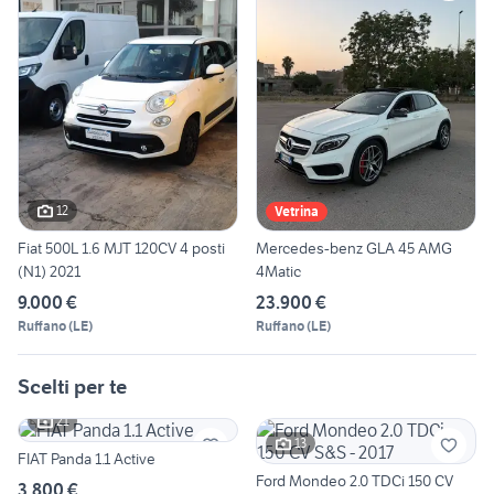
12
Vetrina
Fiat 500L 1.6 MJT 120CV 4 posti
Mercedes-benz GLA 45 AMG
(N1) 2021
4Matic
9.000 €
23.900 €
Ruffano
(
LE
)
Ruffano
(
LE
)
Scelti per te
21
13
FIAT Panda 1.1 Active
Ford Mondeo 2.0 TDCi 150 CV
3.800 €