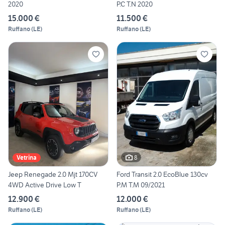
2020
P.C T.N 2020
15.000 €
11.500 €
Ruffano
(
LE
)
Ruffano
(
LE
)
8
Vetrina
Jeep Renegade 2.0 Mjt 170CV
Ford Transit 2.0 EcoBlue 130cv
4WD Active Drive Low T
P.M T.M 09/2021
12.900 €
12.000 €
Ruffano
(
LE
)
Ruffano
(
LE
)