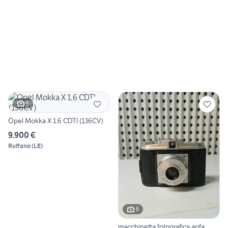
6
Opel Mokka X 1.6 CDTI (136CV)
9.900 €
Ruffano
(
LE
)
6
macchinetta fotografica agfa