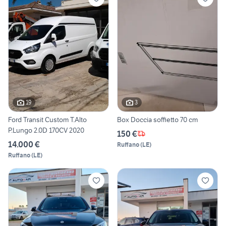
19
3
Ford Transit Custom T.Alto
Box Doccia soffietto 70 cm
P.Lungo 2.0D 170CV 2020
150 €
14.000 €
Ruffano
(
LE
)
Ruffano
(
LE
)