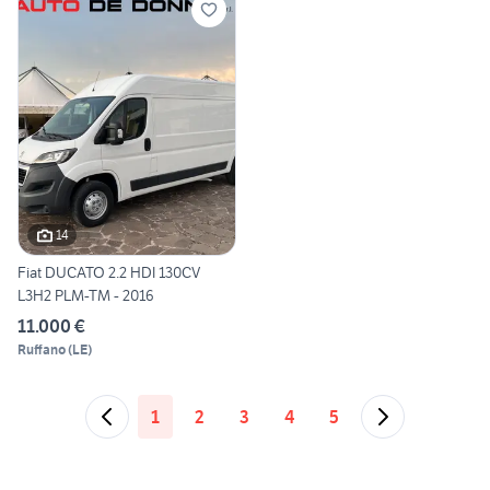
14
Fiat DUCATO 2.2 HDI 130CV
L3H2 PLM-TM - 2016
11.000 €
Ruffano
(
LE
)
1
2
3
4
5