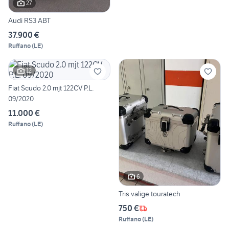
27
Audi RS3 ABT
37.900 €
Ruffano
(
LE
)
12
Fiat Scudo 2.0 mjt 122CV P.L.
09/2020
11.000 €
Ruffano
(
LE
)
6
Tris valige touratech
750 €
Ruffano
(
LE
)