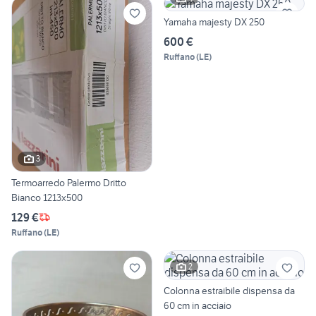
Yamaha majesty DX 250
600 €
Ruffano
(
LE
)
3
Termoarredo Palermo Dritto
Bianco 1213x500
129 €
Ruffano
(
LE
)
2
Colonna estraibile dispensa da
60 cm in acciaio