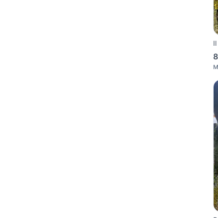
I
8
M