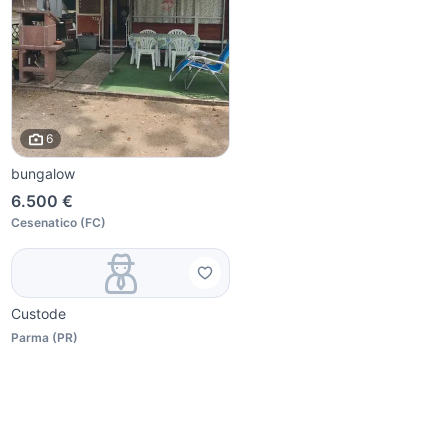
6
bungalow
6.500 €
Cesenatico
(
FC
)
Custode
Parma
(
PR
)