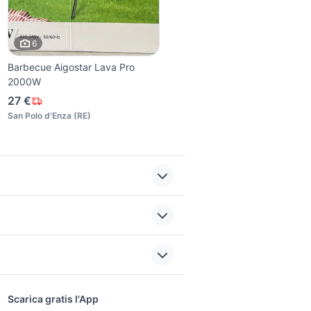
6
Barbecue Aigostar Lava Pro
2000W
27 €
San Polo d'Enza
(
RE
)
case in vendita isola d'elba
i
aprilia caponord usata
sports e hobby
ralia
case in affitto san giorgio
a
Scarica gratis l'App
Animali