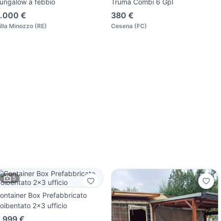
ungalow a febbio
Truma Combi 6 Gpl
.000 €
380 €
illa Minozzo
(
RE
)
Cesena
(
FC
)
5
ontainer Box Prefabbricato
oibentato 2x3 ufficio
.999 €