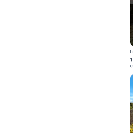
b
1
C