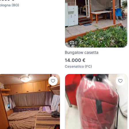
ologna
(
BO
)
6
Bungalow casetta
14.000 €
Cesenatico
(
FC
)