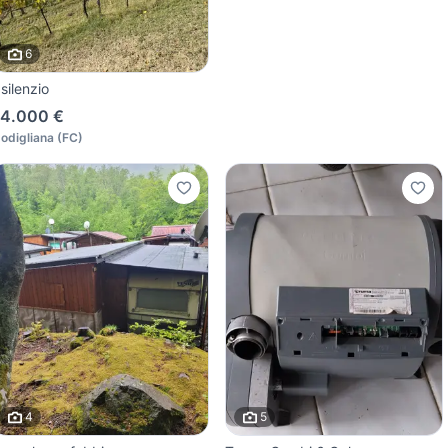
6
l silenzio
4.000 €
odigliana
(
FC
)
4
5