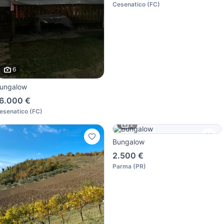
Cesenatico
(
FC
)
6
ungalow
6.000 €
esenatico
(
FC
)
2
Bungalow
2.500 €
Parma
(
PR
)