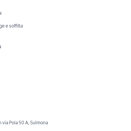
i
e e soffitta
i
 via Pola 50 A, Sulmona