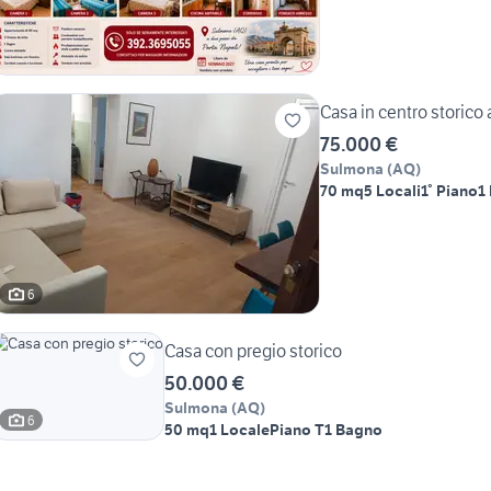
Casa in centro storico
75.000 €
Sulmona
(
AQ
)
70 mq
5 Locali
1° Piano
1
6
Casa con pregio storico
50.000 €
Sulmona
(
AQ
)
6
50 mq
1 Locale
Piano T
1 Bagno