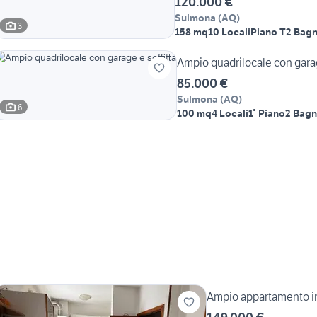
120.000 €
Sulmona
(
AQ
)
3
158 mq
10 Locali
Piano T
2 Bagn
Ampio quadrilocale con garag
85.000 €
Sulmona
(
AQ
)
6
100 mq
4 Locali
1° Piano
2 Bagn
Ampio appartamento in