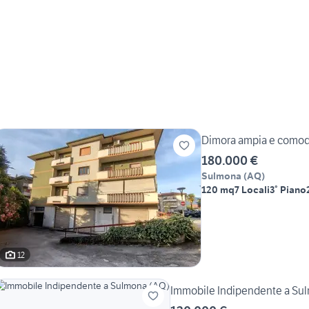
Dimora ampia e comoda
180.000 €
Sulmona
(
AQ
)
120 mq
7 Locali
3° Piano
12
Immobile Indipendente a Su