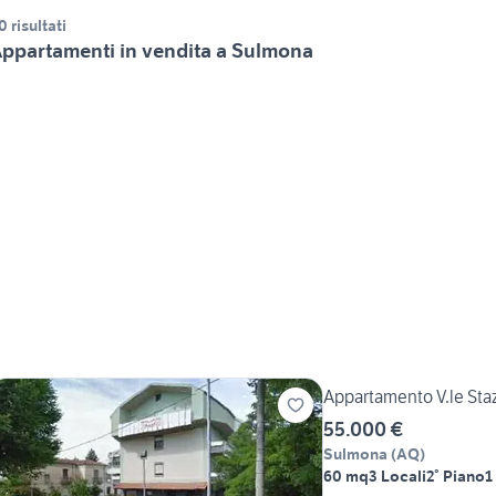
0 risultati
ppartamenti in vendita a Sulmona
Appartamento V.le Sta
55.000 €
Sulmona
(
AQ
)
60 mq
3 Locali
2° Piano
1