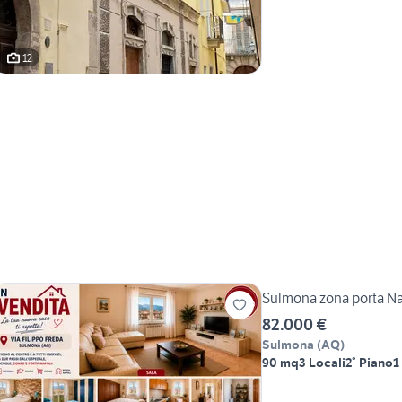
12
Sulmona zona porta Na
82.000 €
Sulmona
(
AQ
)
90 mq
3 Locali
2° Piano
1