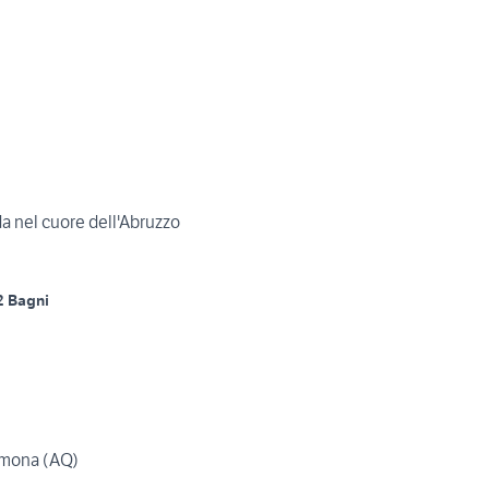
 nel cuore dell'Abruzzo
2 Bagni
lmona (AQ)