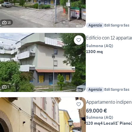
18
Agenzia
Edil Sangro Sas
Edificio con 12 appar
Sulmona
(
AQ
)
1300 mq
5
Agenzia
Edil Sangro Sas
Appartamento indipend
69.000 €
Sulmona
(
AQ
)
120 mq
4 Locali
1° Piano