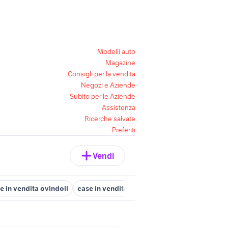
Modelli auto
Magazine
Consigli per la vendita
Negozi e Aziende
Subito per le Aziende
Assistenza
Ricerche salvate
Preferiti
Vendi
e in vendita ovindoli
case in vendita castel di sangro
case in ven