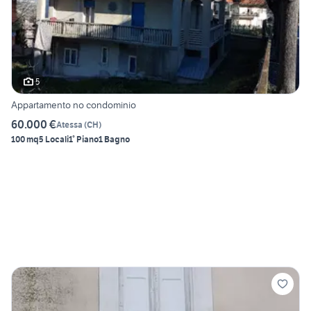
5
Appartamento no condominio
60.000 €
Atessa
(
CH
)
100 mq
5 Locali
1° Piano
1 Bagno