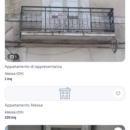
5
Appartamento di rappresentanza
Atessa
(
CH
)
1 mq
Appartamento Atessa
Atessa
(
CH
)
100 mq