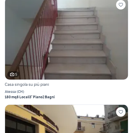
5
Casa singola su più piani
Atessa
(
CH
)
180 mq
8 Locali
3° Piano
2 Bagni