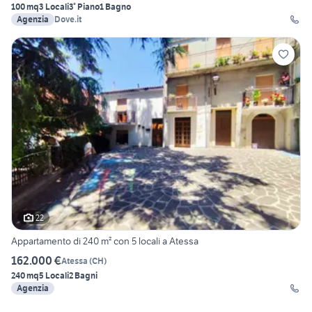
100 mq
3 Locali
3° Piano
1 Bagno
Agenzia
Dove.it
22
Appartamento di 240 m² con 5 locali a Atessa
162.000 €
Atessa
(
CH
)
240 mq
5 Locali
2 Bagni
Agenzia