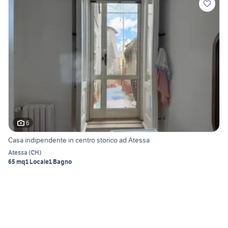
6
Casa indipendente in centro storico ad Atessa
Atessa
(
CH
)
65 mq
1 Locale
1 Bagno