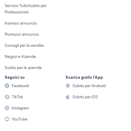
Servizio TuttoSubito per
persona
Informatica
Animali
Professionisti
Arredamento e
Console e
Accessori per
Casalinghi
Inserisci annuncio
Videogiochi
animali
Elettrodomestici
Promuovi annuncio
Audio/Video
Musica e Film
Giardino e Fai da te
Consigli per la vendita
Fotografia
Libri e Riviste
Abbigliamento e
Negozi e Aziende
Telefonia
Strumenti Musicali
Accessori
Subito per le aziende
Sports
Tutto per i bambini
Seguici su
Scarica gratis l'App
Biciclette
Facebook
Subito per Android
Collezionismo
TikTok
Subito per iOS
Instagram
YouTube