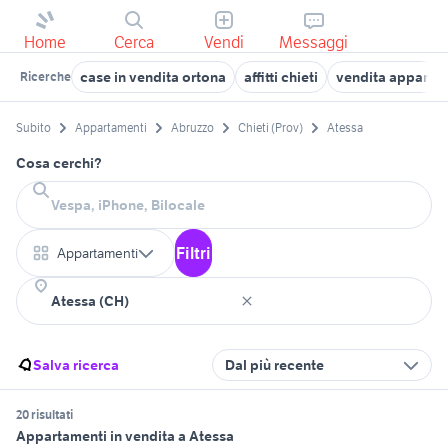
Home
Cerca
Vendi
Messaggi
case in vendita ortona
affitti chieti
vendita appartam
Ricerche
Subito
Appartamenti
Abruzzo
Chieti (Prov)
Atessa
Cosa cerchi?
Filtri
Appartamenti
Salva ricerca
Dal più recente
20 risultati
Appartamenti in vendita a Atessa