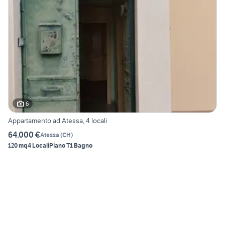
6
Appartamento ad Atessa, 4 locali
64.000 €
Atessa
(
CH
)
120 mq
4 Locali
Piano T
1 Bagno