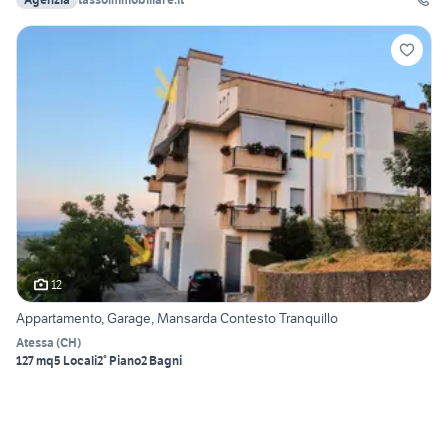
12
Appartamento, Garage, Mansarda Contesto Tranquillo
Atessa
(
CH
)
127 mq
5 Locali
2° Piano
2 Bagni