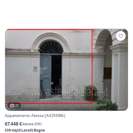
22
Appartamento Atessa [A4293986]
67.448 €
Atessa
(
CH
)
339 mq
10 Locali
1 Bagno