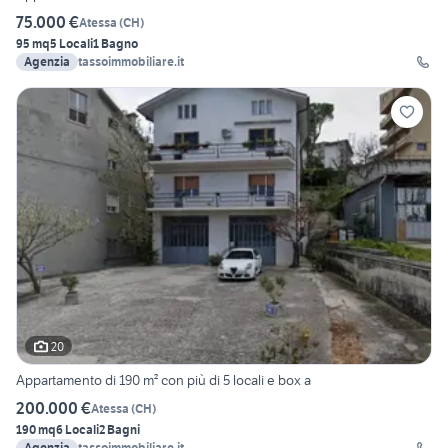
75.000 €
Atessa
(
CH
)
95 mq
5 Locali
1 Bagno
Agenzia
tassoimmobiliare.it
20
Appartamento di 190 m² con più di 5 locali e box a
200.000 €
Atessa
(
CH
)
190 mq
6 Locali
2 Bagni
Agenzia
tassoimmobiliare.it