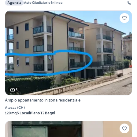
Agenzia
Aste Giudiziarie Inlinea
6
Ampio appartamento in zona residenziale
Atessa
(
CH
)
120 mq
5 Locali
Piano T
2 Bagni