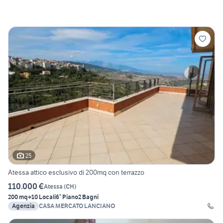
25
Atessa attico esclusivo di 200mq con terrazzo
110.000 €
Atessa
(
CH
)
200 mq
+10 Locali
6° Piano
2 Bagni
Agenzia
CASA MERCATO LANCIANO