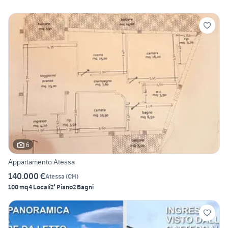
6
Appartamento Atessa
140.000 €
Atessa
(
CH
)
100 mq
4 Locali
2° Piano
2 Bagni