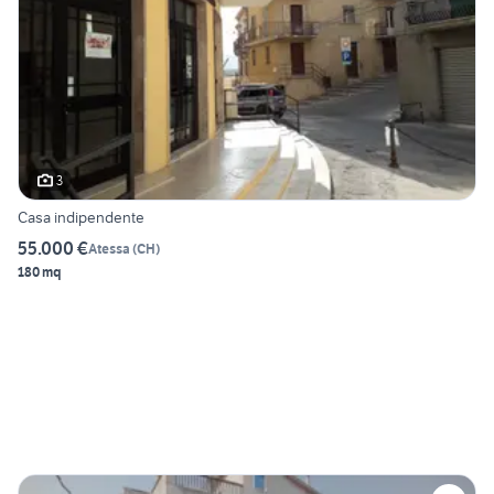
3
Casa indipendente
55.000 €
Atessa
(
CH
)
180 mq