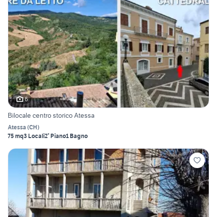
6
Bilocale centro storico Atessa
Atessa
(
CH
)
75 mq
3 Locali
2° Piano
1 Bagno