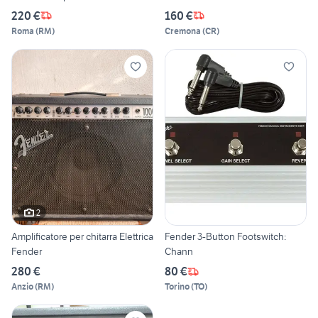
220 €
160 €
Roma
(
RM
)
Cremona
(
CR
)
2
Amplificatore per chitarra Elettrica
Fender 3-Button Footswitch:
Fender
Chann
280 €
80 €
Anzio
(
RM
)
Torino
(
TO
)