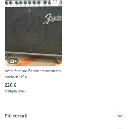
4
Amplificatore Fender revisionato,
made in USA
220 €
Ostiglia
(
MN
)
Più cercati
Correlati
Richerche simili
Suggerimenti