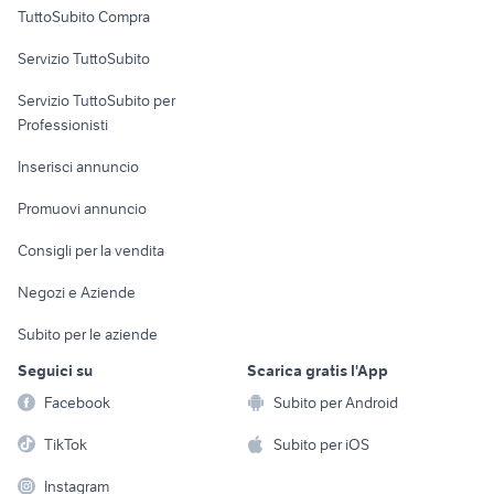
TuttoSubito Compra
commerciali
Servizio TuttoSubito
elettronica
per la casa e la
sports e hobby
Servizio TuttoSubito per
persona
Informatica
Animali
Professionisti
Arredamento e
Console e
Accessori per
Casalinghi
Inserisci annuncio
Videogiochi
animali
Elettrodomestici
Promuovi annuncio
Audio/Video
Musica e Film
Giardino e Fai da te
Consigli per la vendita
Fotografia
Libri e Riviste
Abbigliamento e
Negozi e Aziende
Telefonia
Strumenti Musicali
Accessori
Subito per le aziende
Sports
Tutto per i bambini
Seguici su
Scarica gratis l'App
Biciclette
Facebook
Subito per Android
Collezionismo
TikTok
Subito per iOS
Instagram