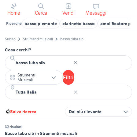
Home
Cerca
Vendi
Messaggi
basso piemonte
clarinetto basso
amplificatore per
Ricerche
Subito
Strumenti musicali
basso tuba sib
Cosa cerchi?
Strumenti
Filtri
Musicali
Salva ricerca
Dal più rilevante
32 risultati
Basso tuba sib in Strumenti musicali