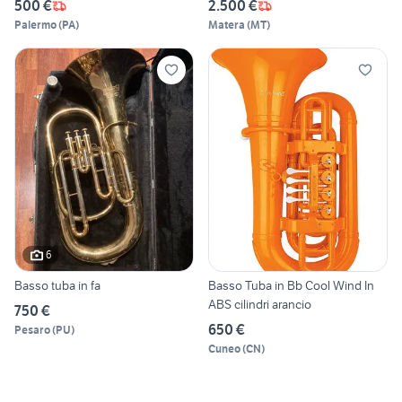
500 €
2.500 €
Palermo
(
PA
)
Matera
(
MT
)
6
Basso tuba in fa
Basso Tuba in Bb Cool Wind In
ABS cilindri arancio
750 €
650 €
Pesaro
(
PU
)
Cuneo
(
CN
)