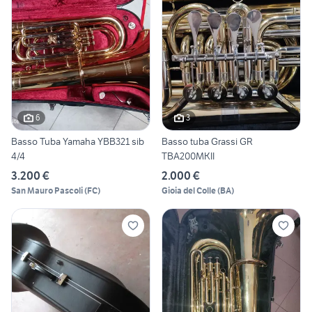
6
3
Basso Tuba Yamaha YBB321 sib
Basso tuba Grassi GR
4/4
TBA200MKII
3.200 €
2.000 €
San Mauro Pascoli
(
FC
)
Gioia del Colle
(
BA
)