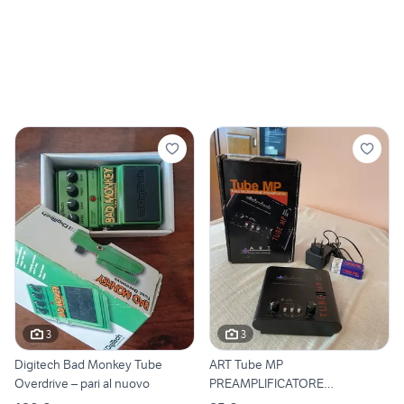
3
3
Digitech Bad Monkey Tube
ART Tube MP
Overdrive – pari al nuovo
PREAMPLIFICATORE
MICROFONICO VALVOLARE