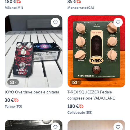
180 €
85 €
Milano
(
MI
)
Monserrato
(
CA
)
2
5
JOYO Overdrive pedale chitarra
T-REX SQUEEZER Pedale
compressione VALVOLARE
30 €
180 €
Torino
(
TO
)
Collebeato
(
BS
)