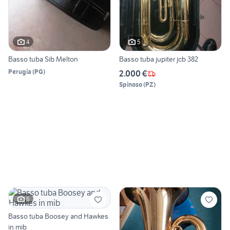
4
5
Basso tuba Sib Melton
Basso tuba jupiter jcb 382
Perugia
(
PG
)
2.000 €
Spinoso
(
PZ
)
6
Basso tuba Boosey and Hawkes
in mib