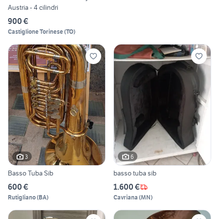
Austria - 4 cilindri
900 €
Castiglione Torinese
(
TO
)
3
6
Basso Tuba Sib
basso tuba sib
600 €
1.600 €
Rutigliano
(
BA
)
Cavriana
(
MN
)