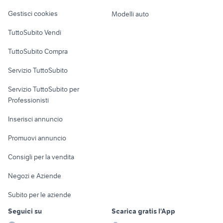
Veicoli commerciali
altro
Gestisci cookies
Modelli auto
Case vacanza
TuttoSubito Vendi
Uffici e Locali
TuttoSubito Compra
commerciali
Servizio TuttoSubito
elettronica
per la casa e la
sports e hobby
Servizio TuttoSubito per
persona
Informatica
Animali
Professionisti
Arredamento e
Console e
Accessori per
Casalinghi
Inserisci annuncio
Videogiochi
animali
Elettrodomestici
Promuovi annuncio
Audio/Video
Musica e Film
Giardino e Fai da te
Consigli per la vendita
Fotografia
Libri e Riviste
Abbigliamento e
Negozi e Aziende
Telefonia
Strumenti Musicali
Accessori
Subito per le aziende
Sports
Tutto per i bambini
Seguici su
Scarica gratis l'App
Biciclette