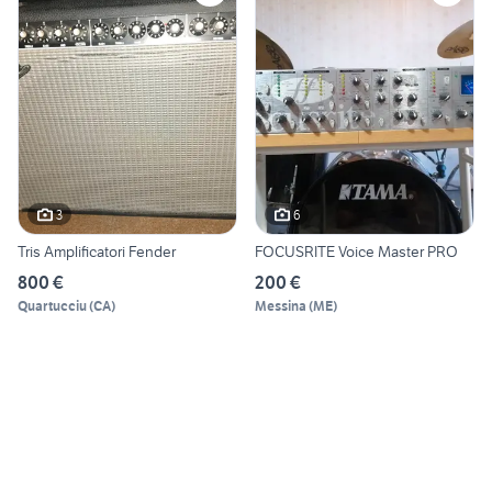
3
6
Tris Amplificatori Fender
FOCUSRITE Voice Master PRO
800 €
200 €
Quartucciu
(
CA
)
Messina
(
ME
)