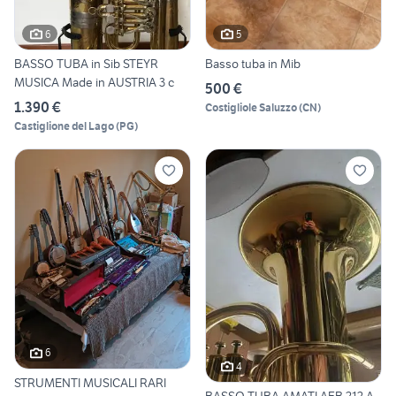
6
5
BASSO TUBA in Sib STEYR
Basso tuba in Mib
MUSICA Made in AUSTRIA 3 c
500 €
1.390 €
Costigliole Saluzzo
(
CN
)
Castiglione del Lago
(
PG
)
6
4
STRUMENTI MUSICALI RARI