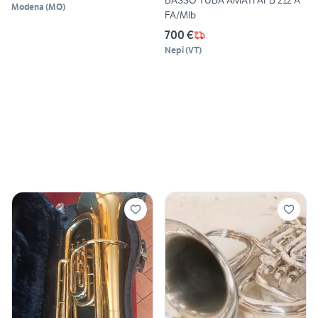
BASSO TUBA AMATI AFB 212 A
Modena
(
MO
)
FA/MIb
700 €
Nepi
(
VT
)