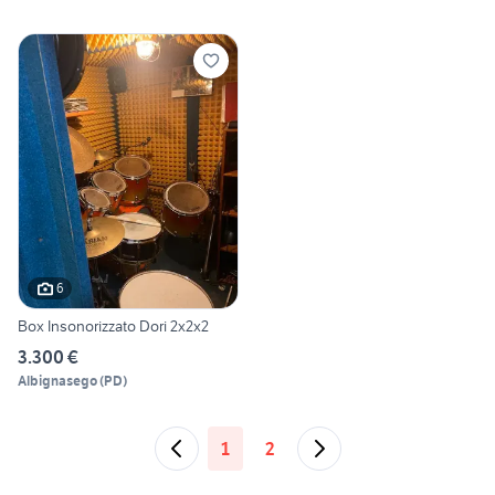
6
Box Insonorizzato Dori 2x2x2
3.300 €
Albignasego
(
PD
)
1
2