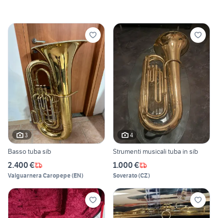
3
4
Basso tuba sib
Strumenti musicali tuba in sib
2.400 €
1.000 €
Valguarnera Caropepe
(
EN
)
Soverato
(
CZ
)