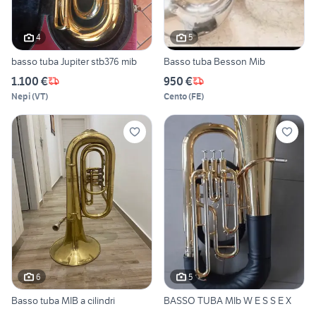
4
5
basso tuba Jupiter stb376 mib
Basso tuba Besson Mib
1.100 €
950 €
Nepi
(
VT
)
Cento
(
FE
)
6
5
Basso tuba MIB a cilindri
BASSO TUBA MIb W E S S E X