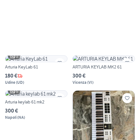
3
Arturia KeyLab 61
ARTURIA KEYLAB MK2 61
180 €
300 €
Udine
(
UD
)
Vicenza
(
VI
)
5
Arturia keylab 61 mk2
300 €
Napoli
(
NA
)