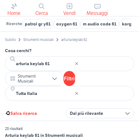
Home
Cerca
Vendi
Messaggi
patrol gr y61
oxygen 61
m audio code 61
korg kr
Ricerche
Subito
Strumenti musicali
arturia keylab 61
Cosa cerchi?
Strumenti
Filtri
Musicali
Salva ricerca
Dal più rilevante
23 risultati
Arturia keylab 61 in Strumenti musicali