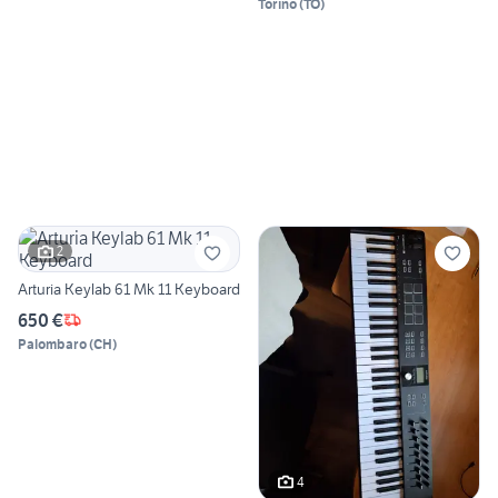
Torino
(
TO
)
2
Arturia Keylab 61 Mk 11 Keyboard
650 €
Palombaro
(
CH
)
4