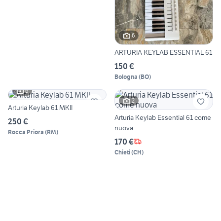
6
ARTURIA KEYLAB ESSENTIAL 61
150 €
Bologna
(
BO
)
6
2
Arturia Keylab 61 MKII
Arturia Keylab Essential 61 come
250 €
nuova
Rocca Priora
(
RM
)
170 €
Chieti
(
CH
)