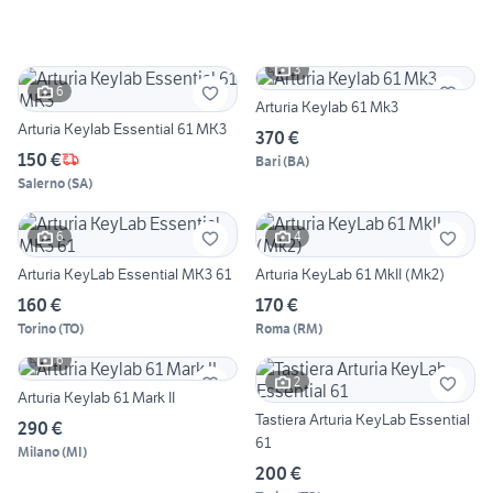
3
6
Arturia Keylab 61 Mk3
Arturia Keylab Essential 61 MK3
370 €
150 €
Bari
(
BA
)
Salerno
(
SA
)
6
4
Arturia KeyLab Essential MK3 61
Arturia KeyLab 61 MkII (Mk2)
160 €
170 €
Torino
(
TO
)
Roma
(
RM
)
6
2
Arturia Keylab 61 Mark II
Tastiera Arturia KeyLab Essential
290 €
61
Milano
(
MI
)
200 €