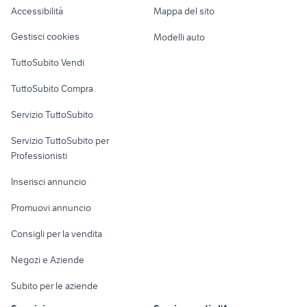
nord drum
leslie
Accessibilità
Mappa del sito
Loft, mansarde e
Veicoli commerciali
chitarra stratos
disney dvd collection
altro
Gestisci cookies
Modelli auto
Case vacanza
TuttoSubito Vendi
Uffici e Locali
TuttoSubito Compra
commerciali
Servizio TuttoSubito
elettronica
per la casa e la
sports e hobby
Servizio TuttoSubito per
persona
Informatica
Animali
Professionisti
Arredamento e
Console e
Accessori per
Casalinghi
Inserisci annuncio
Videogiochi
animali
Elettrodomestici
Promuovi annuncio
Audio/Video
Musica e Film
Giardino e Fai da te
Consigli per la vendita
Fotografia
Libri e Riviste
Abbigliamento e
Negozi e Aziende
Telefonia
Strumenti Musicali
Accessori
Subito per le aziende
Sports
Tutto per i bambini