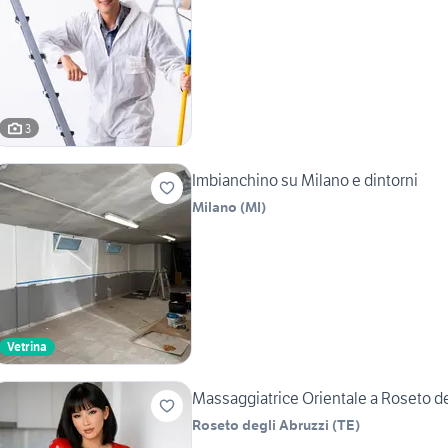
3
Imbianchino su Milano e dintorni
Milano
(
MI
)
Vetrina
Massaggiatrice Orientale a Roseto de
Roseto degli Abruzzi
(
TE
)