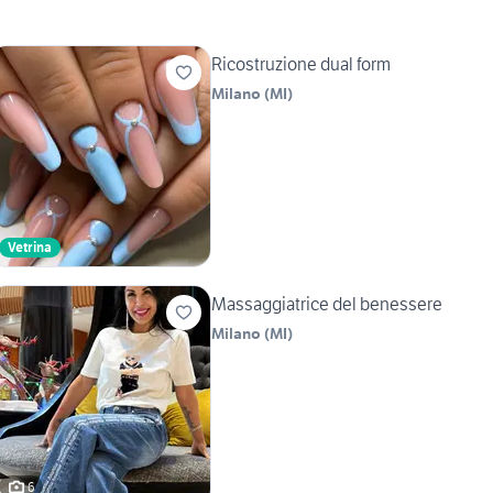
Ricostruzione dual form
Milano
(
MI
)
Vetrina
Massaggiatrice del benessere
Milano
(
MI
)
6