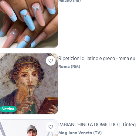
Milano
(
MI
)
Ripetizioni di latino e greco - roma eur
Roma
(
RM
)
Vetrina
IMBIANCHINO A DOMICILIO | Tinteggi
Mogliano Veneto
(
TV
)