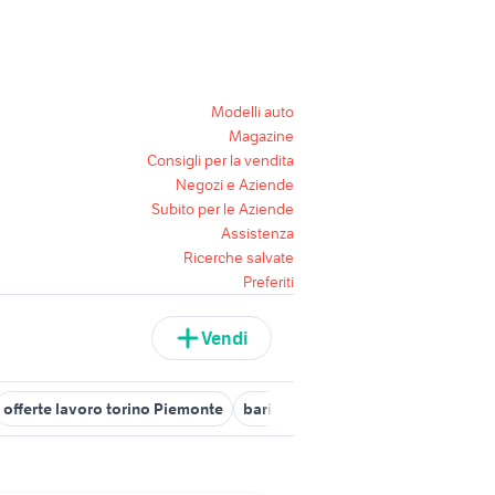
Modelli auto
Magazine
Consigli per la vendita
Negozi e Aziende
Subito per le Aziende
Assistenza
Ricerche salvate
Preferiti
Vendi
offerte lavoro torino Piemonte
barista torino
offerte lavoro ass