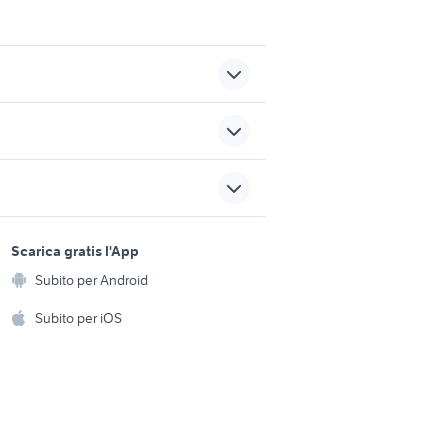
corsi
tistica
servizi insegnanti ripetizioni
sports e hobby
servizi noleggio autoscala
a
Scarica gratis l'App
Animali
Subito per Android
lavoro belluno
ento e
Accessori per animali
hi
Subito per iOS
Musica e Film
omestici
Libri e Riviste
e Fai da te
Strumenti Musicali
amento e
ri