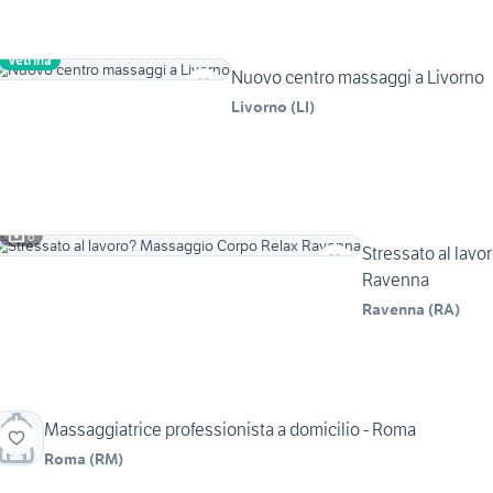
Vetrina
Nuovo centro massaggi a Livorno
Livorno
(
LI
)
6
Stressato al lav
Ravenna
Ravenna
(
RA
)
Massaggiatrice professionista a domicilio - Roma
Roma
(
RM
)