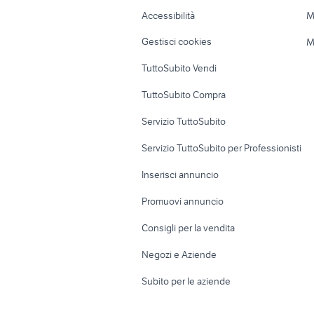
Caravan e Camper
Loft, mansarde 
Accessibilità
M
Veicoli commerciali
Case vacanza
Gestisci cookies
M
Uffici e Locali
TuttoSubito Vendi
commerciali
TuttoSubito Compra
Servizio TuttoSubito
Servizio TuttoSubito per Professionisti
Inserisci annuncio
Promuovi annuncio
Consigli per la vendita
Negozi e Aziende
Subito per le aziende