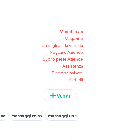
Modelli auto
Magazine
Consigli per la vendita
Negozi e Aziende
Subito per le Aziende
Assistenza
Ricerche salvate
Preferiti
Vendi
ena
massaggi relax
massaggi uomo
servizi massaggi cervical