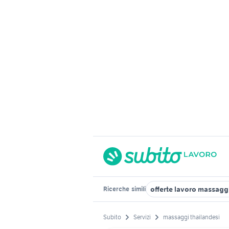
offerte lavoro massag
Ricerche
simili
Subito
Servizi
massaggi thailandesi