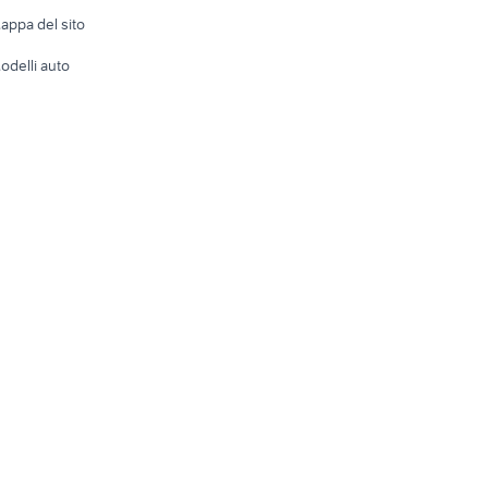
e altro
appa del sito
Tutto per
odelli auto