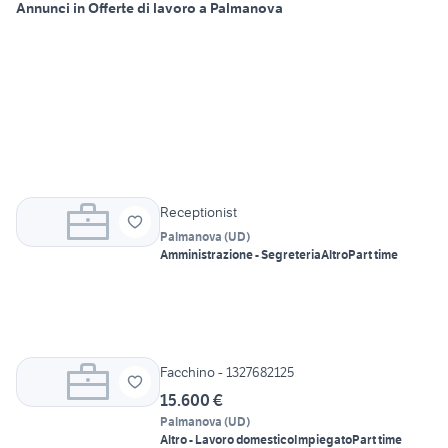
Annunci in Offerte di lavoro a Palmanova
Receptionist
Palmanova
(
UD
)
Amministrazione - Segreteria
Altro
Part time
Facchino - 1327682125
15.600 €
Palmanova
(
UD
)
Altro - Lavoro domestico
Impiegato
Part time