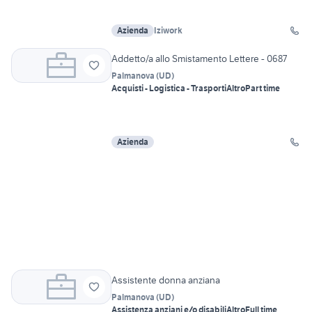
Azienda
Iziwork
Addetto/a allo Smistamento Lettere - 0687
Palmanova
(
UD
)
Acquisti - Logistica - Trasporti
Altro
Part time
Azienda
Assistente donna anziana
Palmanova
(
UD
)
Assistenza anziani e/o disabili
Altro
Full time