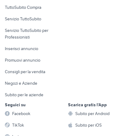
Uffici e Locali
TuttoSubito Compra
commerciali
Servizio TuttoSubito
elettronica
per la casa e la
sports e hobby
Servizio TuttoSubito per
persona
Informatica
Animali
Professionisti
Arredamento e
Console e
Accessori per
Casalinghi
Inserisci annuncio
Videogiochi
animali
Elettrodomestici
Promuovi annuncio
Audio/Video
Musica e Film
Giardino e Fai da te
Consigli per la vendita
Fotografia
Libri e Riviste
Abbigliamento e
Negozi e Aziende
Telefonia
Strumenti Musicali
Accessori
Subito per le aziende
Sports
Tutto per i bambini
Seguici su
Scarica gratis l'App
Biciclette
Facebook
Subito per Android
Collezionismo
TikTok
Subito per iOS