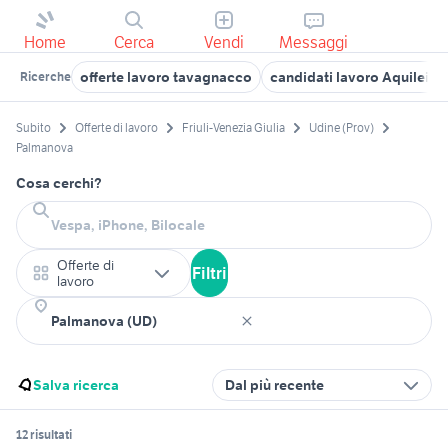
Home
Cerca
Vendi
Messaggi
offerte lavoro tavagnacco
candidati lavoro Aquileia
Ricerche
Subito
Offerte di lavoro
Friuli-Venezia Giulia
Udine (Prov)
Palmanova
Cosa cerchi?
Offerte di
Filtri
lavoro
Salva ricerca
Dal più recente
12 risultati