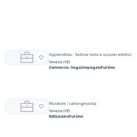
Apprendista - Settore moto e scooter elettrici
Venezia
(
VE
)
Commercio - Negozi
Impiegato
Full time
Muratore / cartongessista
Venezia
(
VE
)
Edilizia
Altro
Full time