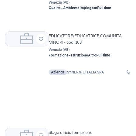
Venezia
(
VE
)
Qualità - Ambiente
Impiegato
Full time
EDUCATORE/EDUCATRICE COMUNITA'
MINORI - cod. 168
Venezia
(
VE
)
Formazione - Istruzione
Altro
Full time
Azienda
SYNERGIE ITALIA SPA
Stage ufficio formazione