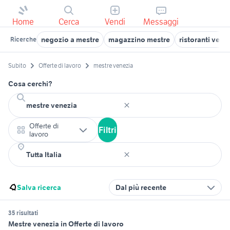
Home
Cerca
Vendi
Messaggi
negozio a mestre
magazzino mestre
ristoranti vene
Ricerche
Subito
Offerte di lavoro
mestre venezia
Cosa cerchi?
Offerte di
Filtri
lavoro
Salva ricerca
Dal più recente
35 risultati
Mestre venezia in Offerte di lavoro