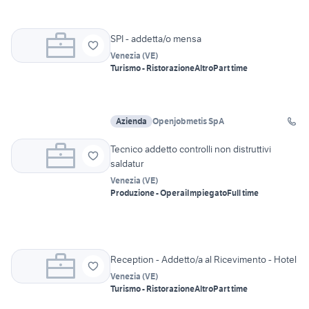
SPI - addetta/o mensa
Venezia
(
VE
)
Turismo - Ristorazione
Altro
Part time
Azienda
Openjobmetis SpA
Tecnico addetto controlli non distruttivi
saldatur
Venezia
(
VE
)
Produzione - Operai
Impiegato
Full time
Reception - Addetto/a al Ricevimento - Hotel
Venezia
(
VE
)
Turismo - Ristorazione
Altro
Part time