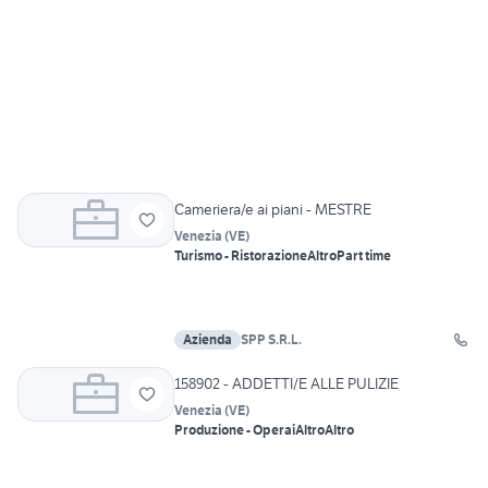
Cameriera/e ai piani - MESTRE
Venezia
(
VE
)
Turismo - Ristorazione
Altro
Part time
Azienda
SPP S.R.L.
158902 - ADDETTI/E ALLE PULIZIE
Venezia
(
VE
)
Produzione - Operai
Altro
Altro