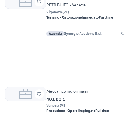
RETRIBUITO - Venezia
Vigonovo
(
VE
)
Turismo - Ristorazione
Impiegato
Part time
Azienda
Synergie Academy S.r.l.
Meccanico motori marini
40.000 €
Venezia
(
VE
)
Produzione - Operai
Impiegato
Full time