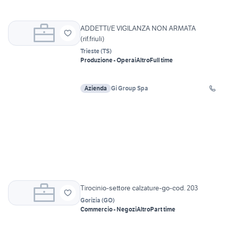
ADDETTI/E VIGILANZA NON ARMATA
(rif.friuli)
Trieste
(
TS
)
Produzione - Operai
Altro
Full time
Azienda
Gi Group Spa
Tirocinio-settore calzature-go-cod. 203
Gorizia
(
GO
)
Commercio - Negozi
Altro
Part time