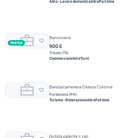
Altro - Lavoro domestico
Altro
Part time
Banconiera
Vetrina
900 €
Trieste
(
TS
)
Commerciale
Altro
Turni
Barista/cameriera Osteria Colonna
Pordenone
(
PN
)
Turismo - Ristorazione
Altro
Full time
Autista patente c cqc