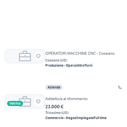
OPERATORI MACCHINE CNC - Coseano
Coseano
(
UD
)
Produzione - Operai
Altro
Turni
Azienda
Addetto/a al rifornimento
Vetrina
23.000 €
Tricesimo
(
UD
)
Commercio - Negozi
Impiegato
Full time