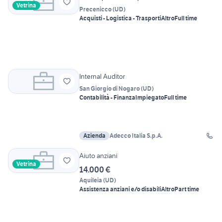
Vetrina
Precenicco
(
UD
)
Acquisti - Logistica - Trasporti
Altro
Full time
Internal Auditor
San Giorgio di Nogaro
(
UD
)
Contabilità - Finanza
Impiegato
Full time
Azienda
Adecco Italia S.p.A.
Aiuto anziani
Vetrina
14.000 €
Aquileia
(
UD
)
Assistenza anziani e/o disabili
Altro
Part time