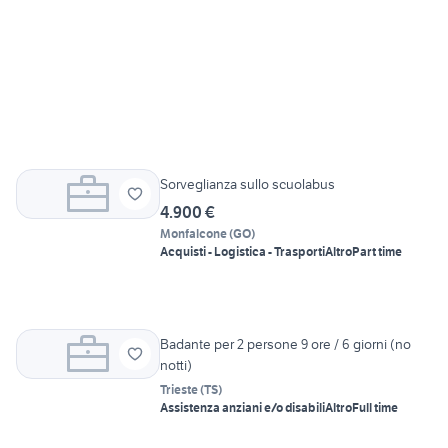
Sorveglianza sullo scuolabus
4.900 €
Monfalcone
(
GO
)
Acquisti - Logistica - Trasporti
Altro
Part time
Badante per 2 persone 9 ore / 6 giorni (no
notti)
Trieste
(
TS
)
Assistenza anziani e/o disabili
Altro
Full time