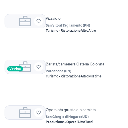
Pizzaiolo
San Vito al Tagliamento
(
PN
)
Turismo - Ristorazione
Altro
Altro
Barista/cameriera Osteria Colonna
Vetrina
Pordenone
(
PN
)
Turismo - Ristorazione
Altro
Full time
Operaio/a gruista e plasmista
San Giorgio di Nogaro
(
UD
)
Produzione - Operai
Altro
Turni