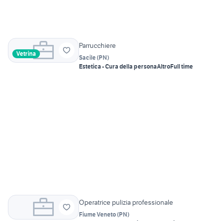
Parrucchiere
Vetrina
Sacile
(
PN
)
Estetica - Cura della persona
Altro
Full time
Operatrice pulizia professionale
Fiume Veneto
(
PN
)