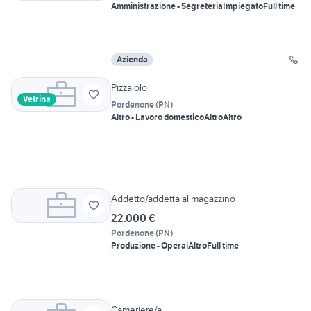
Amministrazione - Segreteria
Impiegato
Full time
Azienda
Pizzaiolo
Vetrina
Pordenone
(
PN
)
Altro - Lavoro domestico
Altro
Altro
Addetto/addetta al magazzino
22.000 €
Pordenone
(
PN
)
Produzione - Operai
Altro
Full time
Cameriere/a