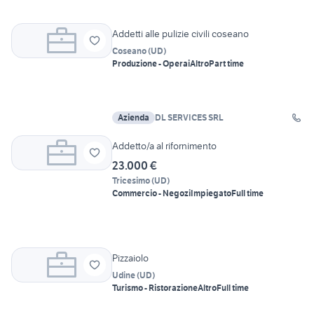
Addetti alle pulizie civili coseano
Coseano
(
UD
)
Produzione - Operai
Altro
Part time
Azienda
DL SERVICES SRL
Addetto/a al rifornimento
23.000 €
Tricesimo
(
UD
)
Commercio - Negozi
Impiegato
Full time
Pizzaiolo
Udine
(
UD
)
Turismo - Ristorazione
Altro
Full time