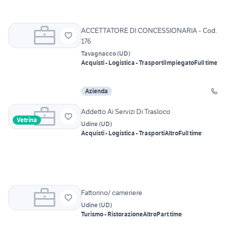
ACCETTATORE DI CONCESSIONARIA - Cod.
176
Tavagnacco
(
UD
)
Acquisti - Logistica - Trasporti
Impiegato
Full time
Azienda
Addetto Ai Servizi Di Trasloco
Vetrina
Udine
(
UD
)
Acquisti - Logistica - Trasporti
Altro
Full time
Fattorino/ cameriere
Udine
(
UD
)
Turismo - Ristorazione
Altro
Part time