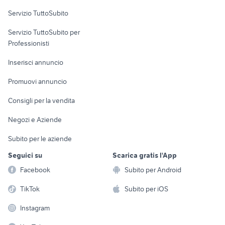
Servizio TuttoSubito
elettronica
per la casa e la
sports e hobby
Servizio TuttoSubito per
persona
Informatica
Animali
Professionisti
Arredamento e
Console e
Accessori per
Casalinghi
Inserisci annuncio
Videogiochi
animali
Elettrodomestici
Promuovi annuncio
Audio/Video
Musica e Film
Giardino e Fai da te
Consigli per la vendita
Fotografia
Libri e Riviste
Abbigliamento e
Negozi e Aziende
Telefonia
Strumenti Musicali
Accessori
Subito per le aziende
Sports
Tutto per i bambini
Seguici su
Scarica gratis l'App
Biciclette
Facebook
Subito per Android
Collezionismo
TikTok
Subito per iOS
Instagram