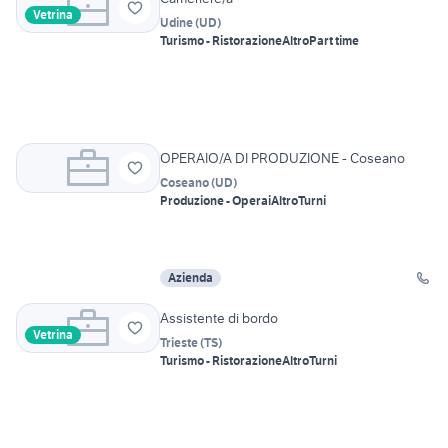
Vetrina
Udine
(
UD
)
Turismo - Ristorazione
Altro
Part time
OPERAIO/A DI PRODUZIONE - Coseano
Coseano
(
UD
)
Produzione - Operai
Altro
Turni
Azienda
Assistente di bordo
Vetrina
Trieste
(
TS
)
Turismo - Ristorazione
Altro
Turni