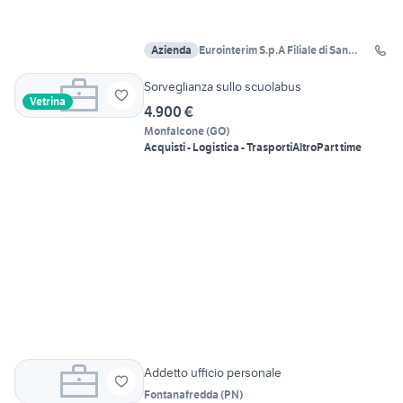
Azienda
Eurointerim S.p.A Filiale di San
Giorgio di Nogaro
Sorveglianza sullo scuolabus
Vetrina
4.900 €
Monfalcone
(
GO
)
Acquisti - Logistica - Trasporti
Altro
Part time
Addetto ufficio personale
Fontanafredda
(
PN
)