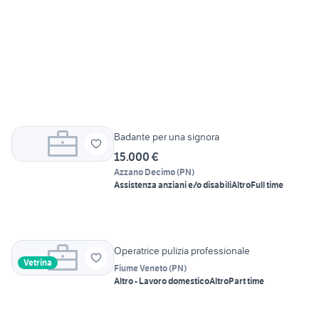
Badante per una signora
15.000 €
Azzano Decimo
(
PN
)
Assistenza anziani e/o disabili
Altro
Full time
Operatrice pulizia professionale
Vetrina
Fiume Veneto
(
PN
)
Altro - Lavoro domestico
Altro
Part time