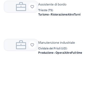
Assistente di bordo
Trieste
(
TS
)
Turismo - Ristorazione
Altro
Turni
Manutenzione industriale
Cividale del Friuli
(
UD
)
Produzione - Operai
Altro
Full time