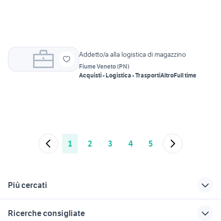
Addetto/a alla logistica di magazzino
Fiume Veneto
(
PN
)
Acquisti - Logistica - Trasporti
Altro
Full time
1
2
3
4
5
Più cercati
Correlati
Richerche simili
Suggerimenti
Ricerche consigliate
lavoro villesse
lavoro ivrea
lavoro ladispoli