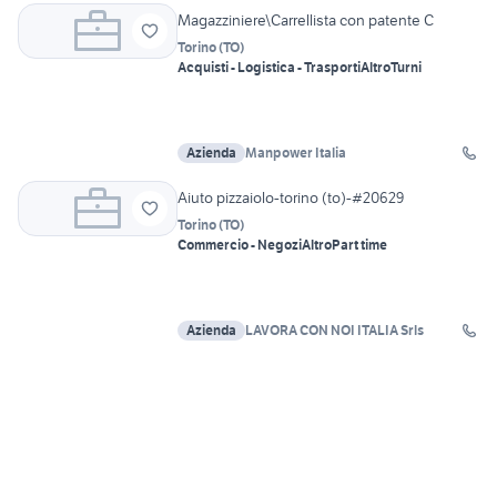
Magazziniere\Carrellista con patente C
Torino
(
TO
)
Acquisti - Logistica - Trasporti
Altro
Turni
Azienda
Manpower Italia
Aiuto pizzaiolo-torino (to)-#20629
Torino
(
TO
)
Commercio - Negozi
Altro
Part time
Azienda
LAVORA CON NOI ITALIA Srls