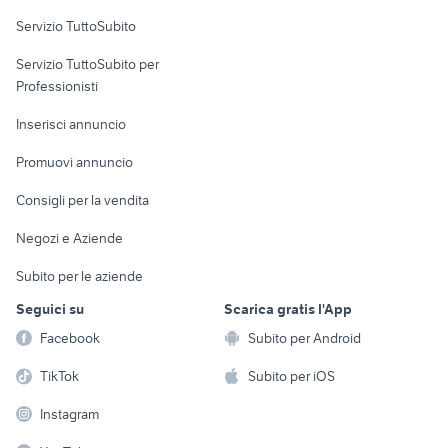
Servizio TuttoSubito
elettronica
per la casa e la
sports e hobby
Servizio TuttoSubito per
persona
Informatica
Animali
Professionisti
Arredamento e
Console e
Accessori per
Casalinghi
Inserisci annuncio
Videogiochi
animali
Elettrodomestici
Promuovi annuncio
Audio/Video
Musica e Film
Giardino e Fai da te
Consigli per la vendita
Fotografia
Libri e Riviste
Abbigliamento e
Negozi e Aziende
Telefonia
Strumenti Musicali
Accessori
Subito per le aziende
Sports
Tutto per i bambini
Seguici su
Scarica gratis l'App
Biciclette
Facebook
Subito per Android
Collezionismo
TikTok
Subito per iOS
Instagram