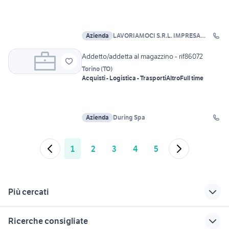
Azienda
LAVORIAMOCI S.R.L. IMPRESA
SOCIALE
Addetto/addetta al magazzino - rif86072
Torino
(
TO
)
Acquisti - Logistica - Trasporti
Altro
Full time
Azienda
During Spa
1
2
3
4
5
Più cercati
Correlati
Richerche simili
Suggerimenti
Ricerche consigliate
offerte lavoro pulizie
offerte lavoro part
offerte lavoro