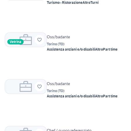
Turismo - Ristorazione
Altro
Turni
Oss/badante
Vetrina
Torino
(
TO
)
Assistenza anziani e/o disabili
Altro
Part time
Oss/badante
Torino
(
TO
)
Assistenza anziani e/o disabili
Altro
Part time
Chef / cuoco referenziato