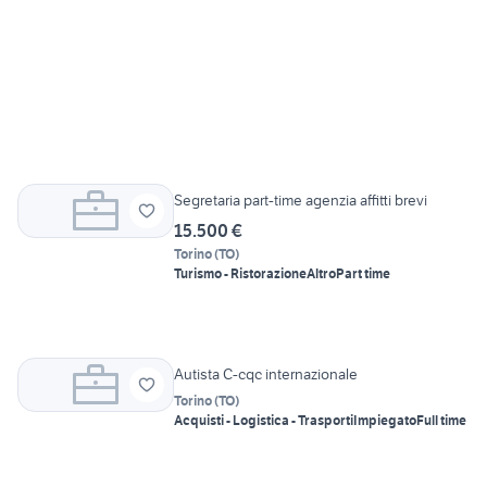
Segretaria part-time agenzia affitti brevi
15.500 €
Torino
(
TO
)
Turismo - Ristorazione
Altro
Part time
Autista C-cqc internazionale
Torino
(
TO
)
Acquisti - Logistica - Trasporti
Impiegato
Full time