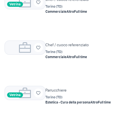
Vetrina
Torino
(
TO
)
Commerciale
Altro
Full time
Chef / cuoco referenziato
Torino
(
TO
)
Commerciale
Altro
Full time
Parrucchiere
Vetrina
Torino
(
TO
)
Estetica - Cura della persona
Altro
Full time