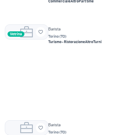
Commerciale
Altro
Part time
Barista
Vetrina
Torino
(
TO
)
Turismo - Ristorazione
Altro
Turni
Barista
Torino
(
TO
)