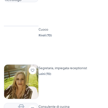
Vetrina
Cuoco
Rivoli
(
TO
)
Segretaria, impiegata receptionist
Leini
(
TO
)
Consulente di cucina