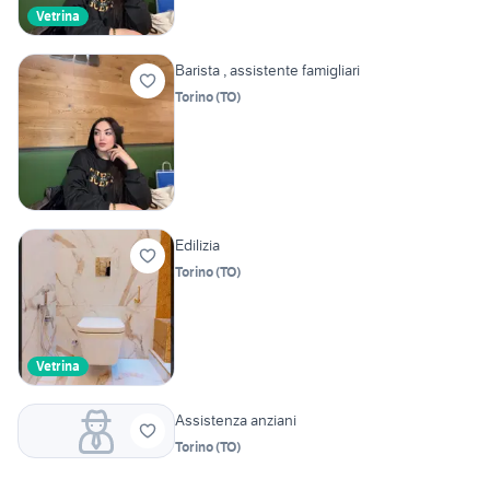
Vetrina
Barista , assistente famigliari
Torino
(
TO
)
Edilizia
Torino
(
TO
)
Vetrina
Assistenza anziani
Torino
(
TO
)