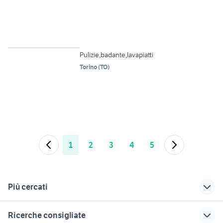
2
Pulizie,badante,lavapiatti
Torino
(
TO
)
1
2
3
4
5
Più cercati
Correlati
Richerche simili
Suggerimenti
Ricerche consigliate
attrezzature vendo
offerte lavoro lavoro
cella frigo usata