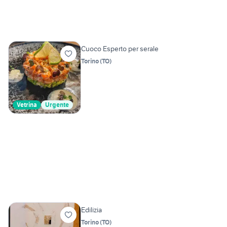
Cuoco Esperto per serale
Torino
(
TO
)
Vetrina
Urgente
Edilizia
Torino
(
TO
)