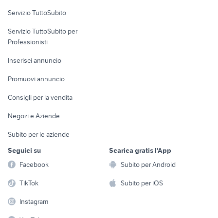
Servizio TuttoSubito
elettronica
per la casa e la
sports e hobby
Servizio TuttoSubito per
persona
Informatica
Animali
Professionisti
Arredamento e
Console e
Accessori per
Casalinghi
Inserisci annuncio
Videogiochi
animali
Elettrodomestici
Promuovi annuncio
Audio/Video
Musica e Film
Giardino e Fai da te
Consigli per la vendita
Fotografia
Libri e Riviste
Abbigliamento e
Negozi e Aziende
Telefonia
Strumenti Musicali
Accessori
Subito per le aziende
Sports
Tutto per i bambini
Seguici su
Scarica gratis l'App
Biciclette
Facebook
Subito per Android
Collezionismo
TikTok
Subito per iOS
Instagram