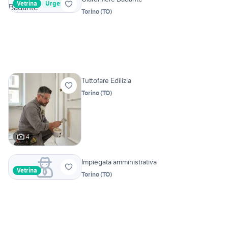
Vetrina
Urgente
Torino
(
TO
)
Tuttofare Edilizia
Torino
(
TO
)
4
Impiegata amministrativa
Vetrina
Torino
(
TO
)