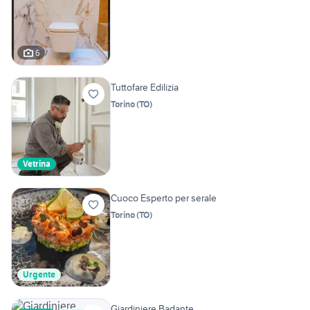
6
Tuttofare Edilizia
Torino
(
TO
)
Vetrina
Cuoco Esperto per serale
Torino
(
TO
)
Urgente
Giardiniere Badante