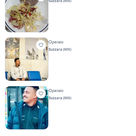
Suzzara
(
MN
)
Operaio
Suzzara
(
MN
)
Operaio
Suzzara
(
MN
)