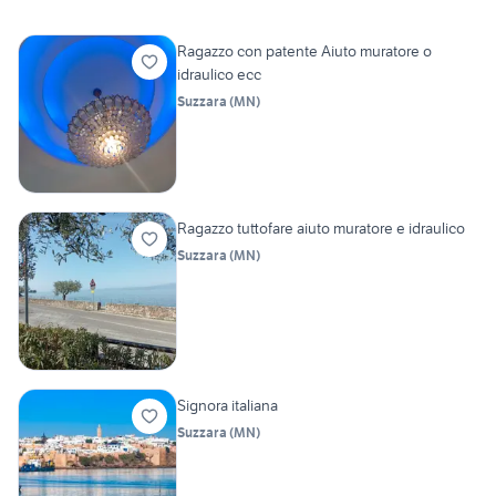
Ragazzo con patente Aiuto muratore o
idraulico ecc
Suzzara
(
MN
)
Ragazzo tuttofare aiuto muratore e idraulico
Suzzara
(
MN
)
Signora italiana
Suzzara
(
MN
)