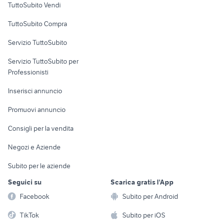
TuttoSubito Vendi
Uffici e Locali
TuttoSubito Compra
commerciali
Servizio TuttoSubito
elettronica
per la casa e la
sports e hobby
Servizio TuttoSubito per
persona
Informatica
Animali
Professionisti
Arredamento e
Console e
Accessori per
Casalinghi
Inserisci annuncio
Videogiochi
animali
Elettrodomestici
Promuovi annuncio
Audio/Video
Musica e Film
Giardino e Fai da te
Consigli per la vendita
Fotografia
Libri e Riviste
Abbigliamento e
Negozi e Aziende
Telefonia
Strumenti Musicali
Accessori
Subito per le aziende
Sports
Tutto per i bambini
Seguici su
Scarica gratis l'App
Biciclette
Facebook
Subito per Android
Collezionismo
TikTok
Subito per iOS