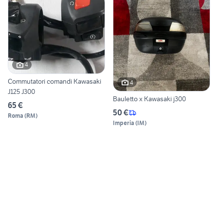
4
Commutatori comandi Kawasaki
4
J125 J300
Bauletto x Kawasaki j300
65 €
50 €
Roma
(
RM
)
Imperia
(
IM
)