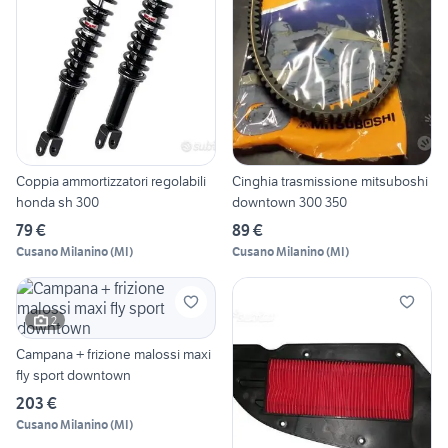
Coppia ammortizzatori regolabili
Cinghia trasmissione mitsuboshi
honda sh 300
downtown 300 350
79 €
89 €
Cusano Milanino
(
MI
)
Cusano Milanino
(
MI
)
2
Campana + frizione malossi maxi
fly sport downtown
203 €
Cusano Milanino
(
MI
)