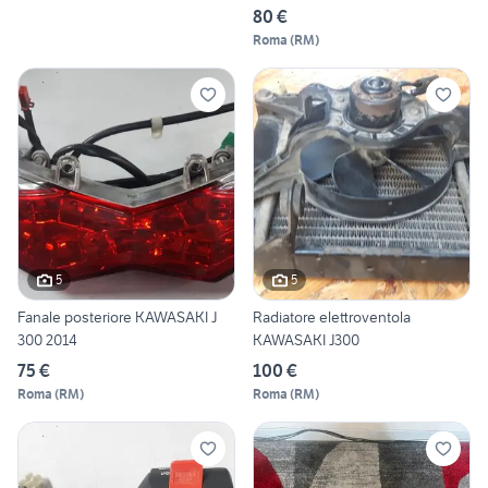
80 €
Roma
(
RM
)
5
5
Fanale posteriore KAWASAKI J
Radiatore elettroventola
300 2014
KAWASAKI J300
75 €
100 €
Roma
(
RM
)
Roma
(
RM
)