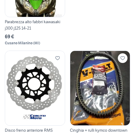
Parabrezza alto fabbri kawasaki
j300 j125 14-21
69 €
Cusano Milanino
(
MI
)
Disco freno anteriore RMS
Cinghia + rulli kymco downtown