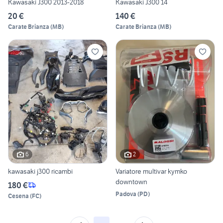
Kawasaki J300 2013-2018
Kawasaki J300 14
20 €
140 €
Carate Brianza
(
MB
)
Carate Brianza
(
MB
)
6
2
kawasaki j300 ricambi
Variatore multivar kymko
downtown
180 €
Padova
(
PD
)
Cesena
(
FC
)