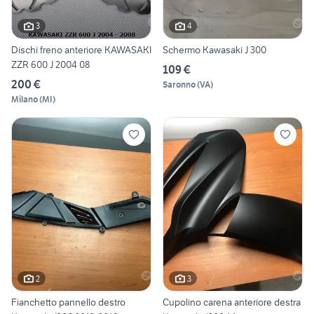
3
4
Dischi freno anteriore KAWASAKI
Schermo Kawasaki J 300
ZZR 600 J 2004 08
109 €
200 €
Saronno
(
VA
)
Milano
(
MI
)
2
3
Fianchetto pannello destro
Cupolino carena anteriore destra