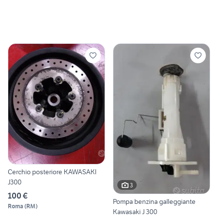
Cerchio posteriore KAWASAKI
J300
3
100 €
Pompa benzina galleggiante
Roma
(
RM
)
Kawasaki J 300