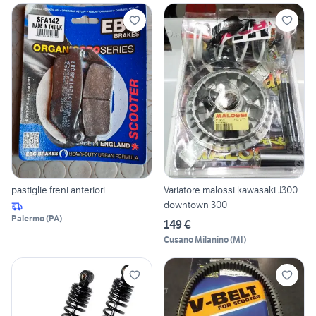
pastiglie freni anteriori
Variatore malossi kawasaki J300
downtown 300
Palermo
(
PA
)
149 €
Cusano Milanino
(
MI
)