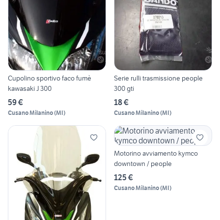
Cupolino sportivo faco fumè
Serie rulli trasmissione people
kawasaki J 300
300 gti
59 €
18 €
Cusano Milanino
(
MI
)
Cusano Milanino
(
MI
)
Motorino avviamento kymco
downtown / people
125 €
Cusano Milanino
(
MI
)