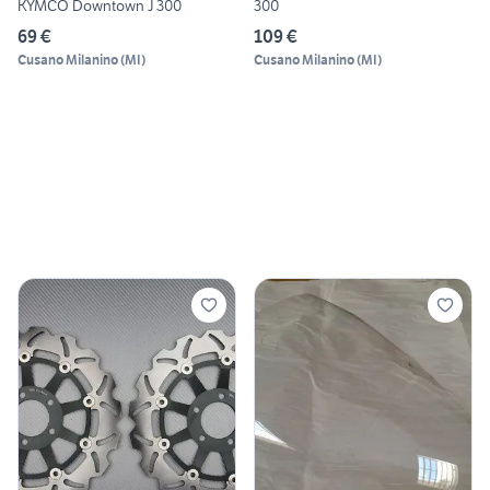
KYMCO Downtown J 300
300
69 €
109 €
Cusano Milanino
(
MI
)
Cusano Milanino
(
MI
)