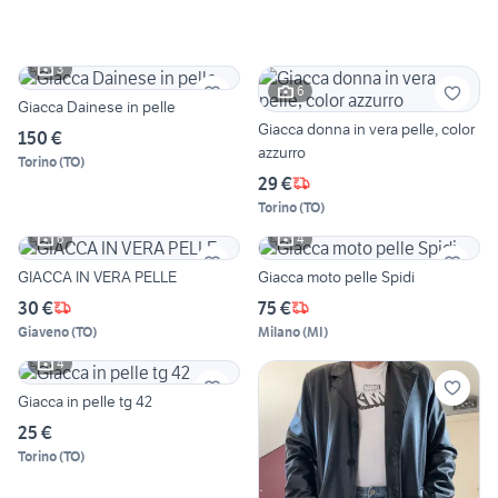
3
6
Giacca Dainese in pelle
Giacca donna in vera pelle, color
150 €
azzurro
Torino
(
TO
)
29 €
Torino
(
TO
)
6
4
GIACCA IN VERA PELLE
Giacca moto pelle Spidi
30 €
75 €
Giaveno
(
TO
)
Milano
(
MI
)
4
Giacca in pelle tg 42
25 €
Torino
(
TO
)