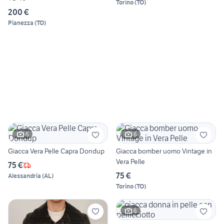
Torino
(
TO
)
200 €
Pianezza
(
TO
)
6
6
Giacca Vera Pelle Capra Dondup
Giacca bomber uomo Vintage in
Vera Pelle
75 €
75 €
Alessandria
(
AL
)
Torino
(
TO
)
6