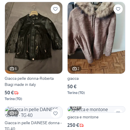
6
2
Giacca pelle donna-Roberta
giacca
Biagi made in italy
50 €
50 €
Torino
(
TO
)
Torino
(
TO
)
4
6
giacca e montone
Giacca in pelle DAINESE donna -
250 €
TG 40