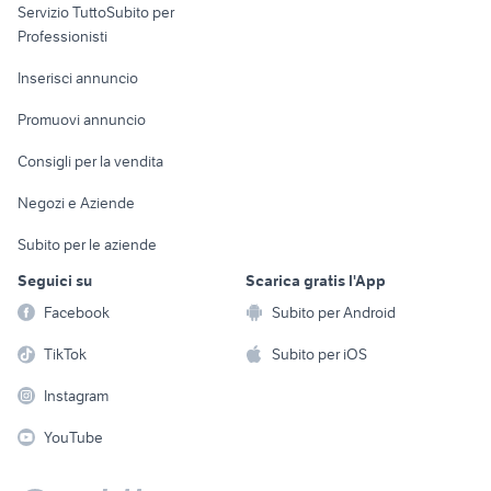
Servizio TuttoSubito per
persona
Informatica
Animali
Professionisti
Arredamento e
Console e
Accessori per
Casalinghi
Inserisci annuncio
Videogiochi
animali
Elettrodomestici
Promuovi annuncio
Audio/Video
Musica e Film
Giardino e Fai da te
Consigli per la vendita
Fotografia
Libri e Riviste
Abbigliamento e
Negozi e Aziende
Telefonia
Strumenti Musicali
Accessori
Subito per le aziende
Sports
Tutto per i bambini
Seguici su
Scarica gratis l'App
Biciclette
Facebook
Subito per Android
Collezionismo
TikTok
Subito per iOS
Instagram
YouTube