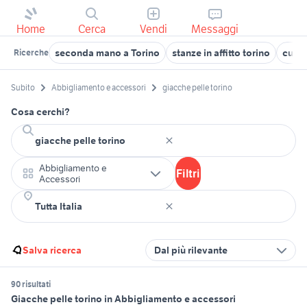
Home
Cerca
Vendi
Messaggi
seconda mano a Torino
stanze in affitto torino
cucin
Ricerche
Subito
Abbigliamento e accessori
giacche pelle torino
Cosa cerchi?
Abbigliamento e
Filtri
Accessori
Salva ricerca
Dal più rilevante
90 risultati
Giacche pelle torino in Abbigliamento e accessori