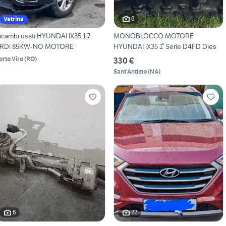
6
Vetrina
icambi usati HYUNDAI IX35 1.7
MONOBLOCCO MOTORE
RDi 85KW-NO MOTORE
HYUNDAI iX35 1° Serie D4FD Dies
orto Viro
(
RO
)
330 €
Sant'Antimo
(
NA
)
6
22