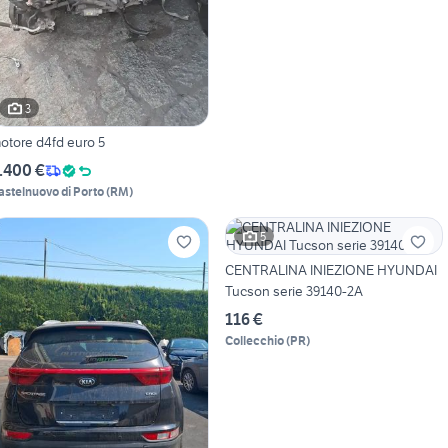
3
otore d4fd euro 5
.400 €
astelnuovo di Porto
(
RM
)
5
CENTRALINA INIEZIONE HYUNDAI
Tucson serie 39140-2A
116 €
Collecchio
(
PR
)