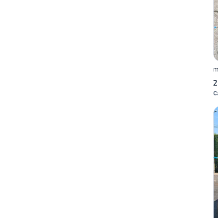
m
2
C