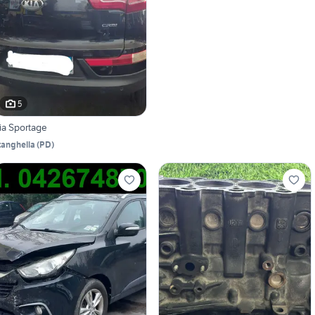
5
ia Sportage
tanghella
(
PD
)