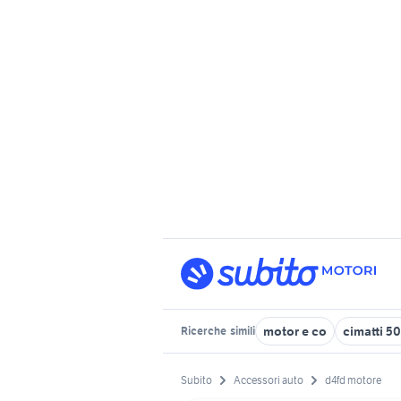
motor e co
cimatti 5
Ricerche
simili
Subito
Accessori auto
d4fd motore