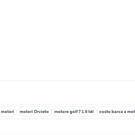
0 motori
motori Orvieto
motore golf 7 1.6 tdi
costo barca a mo