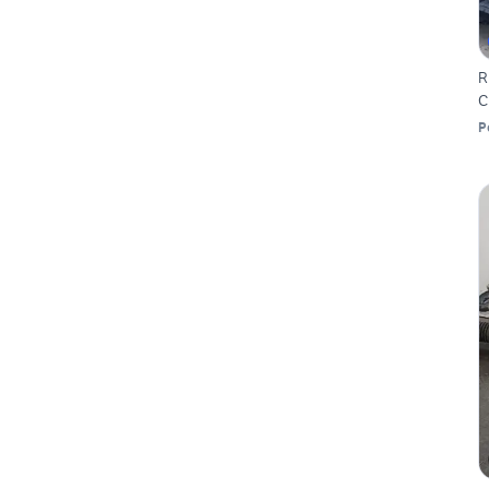
R
C
P