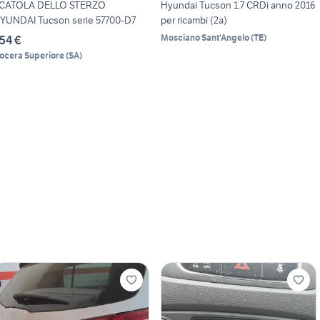
CATOLA DELLO STERZO
Hyundai Tucson 1.7 CRDi anno 2016
YUNDAI Tucson serie 57700-D7
per ricambi (2a)
Mosciano Sant'Angelo
(
TE
)
54 €
ocera Superiore
(
SA
)