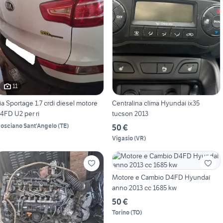
11
ia Sportage 1.7 crdi diesel motore
Centralina clima Hyundai ix35
4FD U2 per ri
tucson 2013
osciano Sant'Angelo
(
TE
)
50 €
Vigasio
(
VR
)
Motore e Cambio D4FD Hyundai
anno 2013 cc 1685 kw
50 €
Torino
(
TO
)