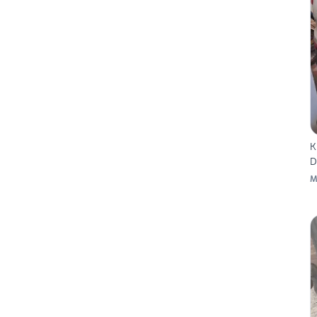
K
D
M