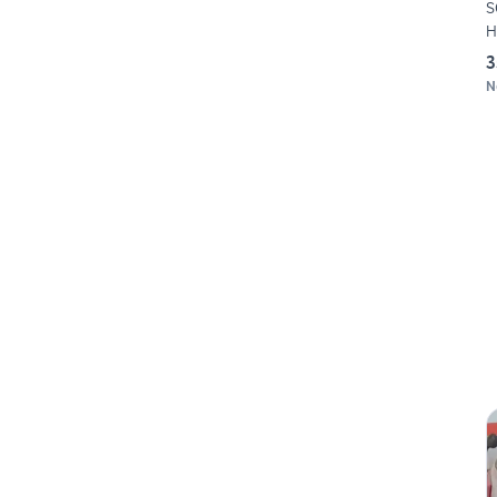
S
H
3
N