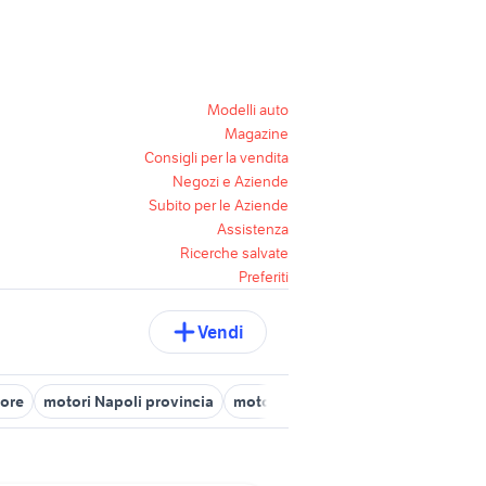
Modelli auto
Magazine
Consigli per la vendita
Negozi e Aziende
Subito per le Aziende
Assistenza
Ricerche salvate
Preferiti
Vendi
tore
motori Napoli provincia
motore supertigre
liberty motori