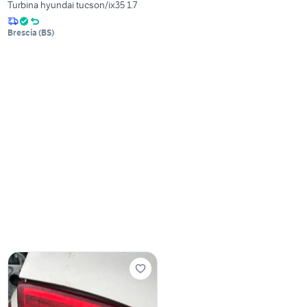
Turbina hyundai tucson/ix35 1.7
Brescia
(
BS
)