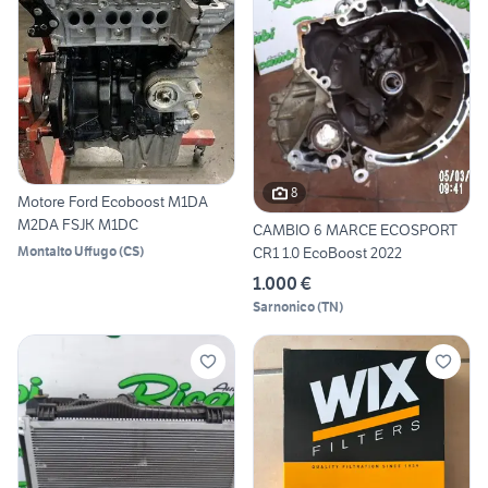
8
Motore Ford Ecoboost M1DA
M2DA FSJK M1DC
CAMBIO 6 MARCE ECOSPORT
CR1 1.0 EcoBoost 2022
Montalto Uffugo
(
CS
)
1.000 €
Sarnonico
(
TN
)