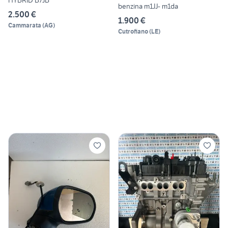
benzina m1JJ- m1da
2.500 €
1.900 €
Cammarata
(
AG
)
Cutrofiano
(
LE
)