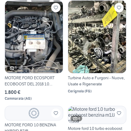
5
MOTORE FORD ECOSPORT
Turbine Auto e Furgoni - Nuove,
ECOBOOST DEL 2018 1.0
Usate e Rigenerate
BENZINA
Cerignola
(
FG
)
1.800 €
Cammarata
(
AG
)
4
MOTORE FORD 1.0 BENZINA
Motore ford 1.0 turbo ecoboost
HYBRID B7JB