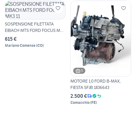
SOSPENSIONE FILETTATA
EIBACH MTS FORD FOCUS MK3
11
615 €
Mariano Comense
(
CO
)
5
MOTORE 1.0 FORD B-MAX,
FIESTA SFJB 1836643
2.500 €
Comacchio
(
FE
)