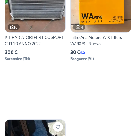
6
4
KIT RADIATORI PER ECOSPORT
Filtro Aria Motore WIX Filters
CR1 1.0 ANNO 2022
WA9878 - Nuovo
300 €
30 €
Sarnonico
(
TN
)
Breganze
(
VI
)