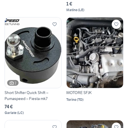
1 €
Matino
(
LE
)
2
Short Shifter Quick Shift –
MOTORE SFJK
Pumaspeed – Fiesta mk7
Torino
(
TO
)
74 €
Garlate
(
LC
)