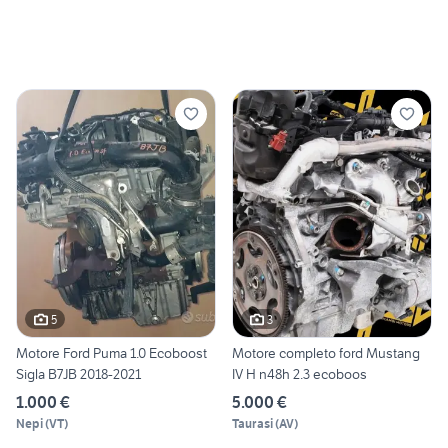
5
3
Motore Ford Puma 1.0 Ecoboost
Motore completo ford Mustang
Sigla B7JB 2018-2021
IV H n48h 2.3 ecoboos
1.000 €
5.000 €
Nepi
(
VT
)
Taurasi
(
AV
)