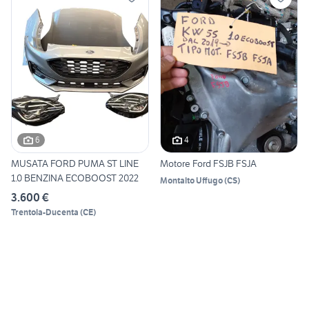
6
4
MUSATA FORD PUMA ST LINE
Motore Ford FSJB FSJA
1.0 BENZINA ECOBOOST 2022
Montalto Uffugo
(
CS
)
3.600 €
Trentola-Ducenta
(
CE
)