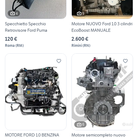
4
9
Specchietto Specchio
Motore NUOVO Ford 1.0 3 cilindri
Retrovisore Ford Puma
EcoBoost MANUALE
120 €
2.600 €
Roma
(
RM
)
Rimini
(
RN
)
6
MOTORE FORD 1.0 BENZINA
Motore semicompleto nuovo