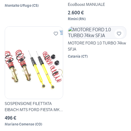
EcoBoost MANUALE
Montalto Uffugo
(
CS
)
2.600 €
Rimini
(
RN
)
MOTORE FORD 1.0 TURBO 74kw
SFJA
Catania
(
CT
)
SOSPENSIONE FILETTATA
EIBACH MTS FORD FIESTA MK6
0
496 €
Mariano Comense
(
CO
)