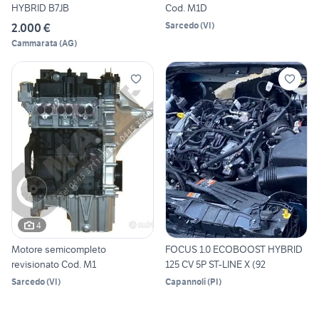
HYBRID B7JB
Cod. M1D
Sarcedo
(
VI
)
2.000 €
Cammarata
(
AG
)
4
Motore semicompleto
FOCUS 1.0 ECOBOOST HYBRID
revisionato Cod. M1
125 CV 5P ST-LINE X (92
Sarcedo
(
VI
)
Capannoli
(
PI
)