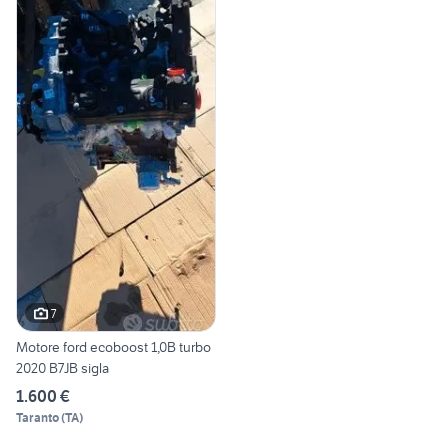
7
Motore ford ecoboost 1,0B turbo
2020 B7JB sigla
1.600 €
Taranto
(
TA
)