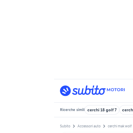
cerchi 18 golf 7
cerch
Ricerche
simili
Subito
Accessori auto
cerchi mak wolf