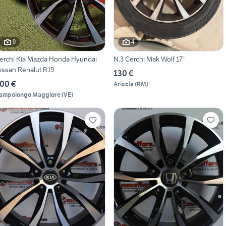
9
4
erchi Kia Mazda Honda Hyundai
N.3 Cerchi Mak Wolf 17”
issan Renalut R19
130 €
00 €
Ariccia
(
RM
)
ampolongo Maggiore
(
VE
)