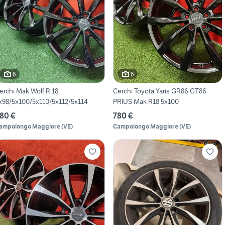
6
6
erchi Mak Wolf R 18
Cerchi Toyota Yaris GR86 GT86
x98/5x100/5x110/5x112/5x114
PRIUS Mak R18 5x100
80 €
780 €
ampolongo Maggiore
(
VE
)
Campolongo Maggiore
(
VE
)