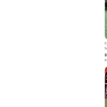
C
5
8
C