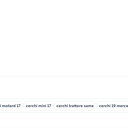
i motard 17
cerchi mini 17
cerchi trattore same
cerchi 19 merc