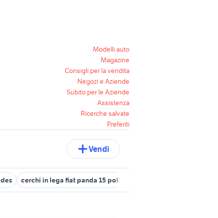
Modelli auto
Magazine
Consigli per la vendita
Negozi e Aziende
Subito per le Aziende
Assistenza
Ricerche salvate
Preferiti
Vendi
edes
cerchi in lega fiat panda 15 pollici
cerchi zafira 17
cerchi i