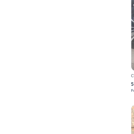
C
5
F