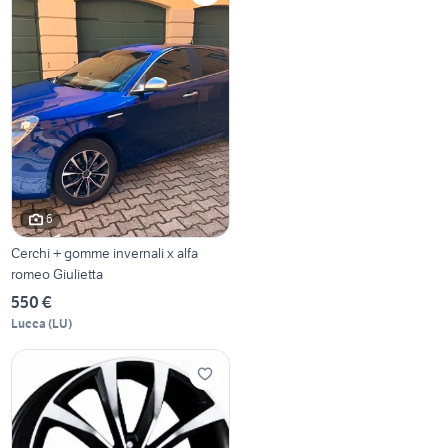
6
Cerchi + gomme invernali x alfa
romeo Giulietta
550 €
Lucca
(
LU
)