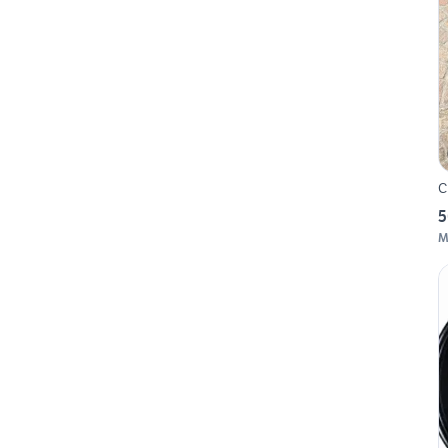
C
5
M