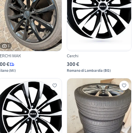
3
ERCHI MAK
Cerchi
00 €
300 €
ilano
(
MI
)
Romano di Lombardia
(
BG
)