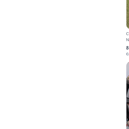
C
N
8
C