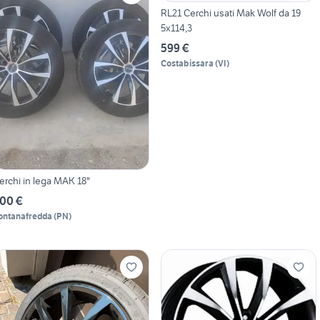
RL21 Cerchi usati Mak Wolf da 19
5x114,3
599 €
Costabissara
(
VI
)
erchi in lega MAK 18"
00 €
ontanafredda
(
PN
)