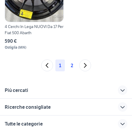
4 Cerchi In Lega NUOVI Da 17 Per
Fiat 500 Abarth
590 €
Ostiglia
(
MN
)
1
2
Più cercati
Correlati
Richerche simili
Suggerimenti
Ricerche consigliate
cerchi trattore same
cerchi r14
cerchi in lega 14 fiat
auto honda hr v
fiat 1100 anni 50
cerchi in friuli-
cerchi in ferro 14
auto cabrio
Tutte le categorie
venezia giulia
chevrolet spark
mak zenith 17
fiat panda auto
toyota rav4