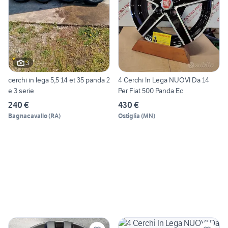
3
cerchi in lega 5,5 14 et 35 panda 2
4 Cerchi In Lega NUOVI Da 14
e 3 serie
Per Fiat 500 Panda Ec
240 €
430 €
Bagnacavallo
(
RA
)
Ostiglia
(
MN
)