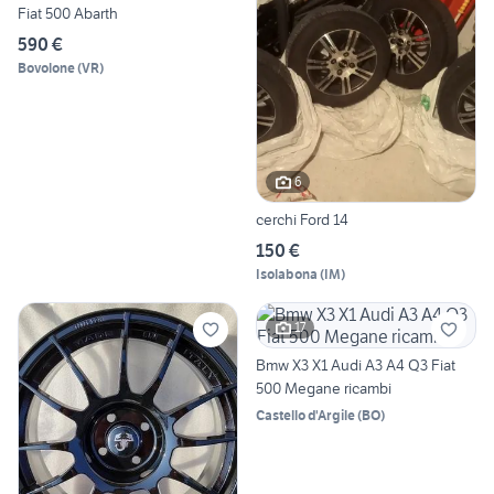
Fiat 500 Abarth
590 €
Bovolone
(
VR
)
6
cerchi Ford 14
150 €
Isolabona
(
IM
)
17
Bmw X3 X1 Audi A3 A4 Q3 Fiat
500 Megane ricambi
Castello d'Argile
(
BO
)