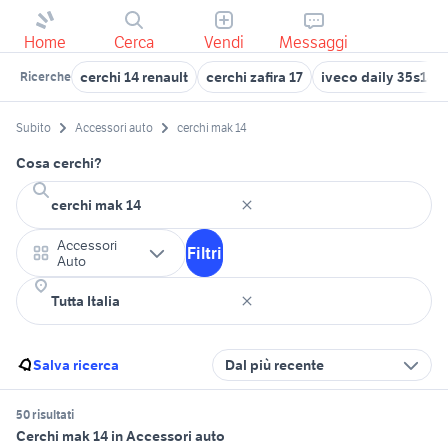
Home
Cerca
Vendi
Messaggi
cerchi 14 renault
cerchi zafira 17
iveco daily 35s14
Ricerche
Subito
Accessori auto
cerchi mak 14
Cosa cerchi?
Accessori
Filtri
Auto
Salva ricerca
Dal più recente
50 risultati
Cerchi mak 14 in Accessori auto