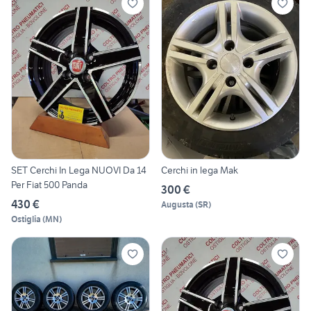
SET Cerchi In Lega NUOVI Da 14
Cerchi in lega Mak
Per Fiat 500 Panda
300 €
430 €
Augusta
(
SR
)
Ostiglia
(
MN
)