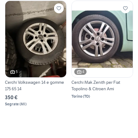
5
4
Cerchi Volkswagen 14 e gomme
Cerchi Mak Zenith per Fiat
175 65 14
Topolino & Citroen Ami
Torino
(
TO
)
350 €
Segrate
(
MI
)