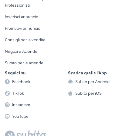
Informatica
Animali
Professionisti
Arredamento e
Console e
Accessori per
Casalinghi
Inserisci annuncio
Videogiochi
animali
Elettrodomestici
Promuovi annuncio
Audio/Video
Musica e Film
Giardino e Fai da te
Consigli per la vendita
Fotografia
Libri e Riviste
Abbigliamento e
Negozi e Aziende
Telefonia
Strumenti Musicali
Accessori
Subito per le aziende
Sports
Tutto per i bambini
Seguici su
Scarica gratis l'App
Biciclette
Facebook
Subito per Android
Collezionismo
TikTok
Subito per iOS
Instagram
YouTube