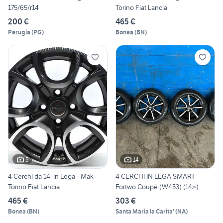
175/65/r14
Torino Fiat Lancia
200 €
465 €
Perugia
(
PG
)
Bonea
(
BN
)
5
14
4 Cerchi da 14' in Lega - Mak -
4 CERCHI IN LEGA SMART
Torino Fiat Lancia
Fortwo Coupé (W453) (14>)
465 €
303 €
Bonea
(
BN
)
Santa Maria la Carita'
(
NA
)