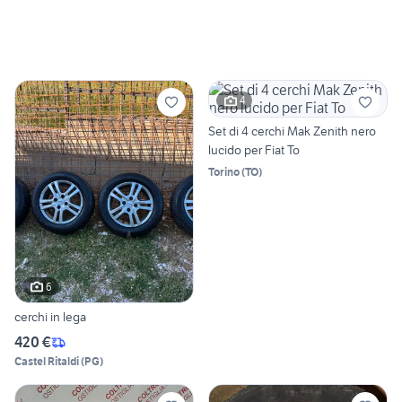
4
Set di 4 cerchi Mak Zenith nero
lucido per Fiat To
Torino
(
TO
)
6
cerchi in lega
420 €
Castel Ritaldi
(
PG
)