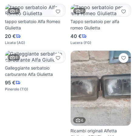
5
2
tappo serbatoio Alfa Romeo
Tappo serbatoio per alfa
Giulietta
romeo Giulietta
20 €
40 €
Licata
(
AG
)
Lucera
(
FG
)
6
Galleggiante serbatoio
carburante Alfa Giulietta
95 €
Pinerolo
(
TO
)
6
Ricambi originali Alfetta