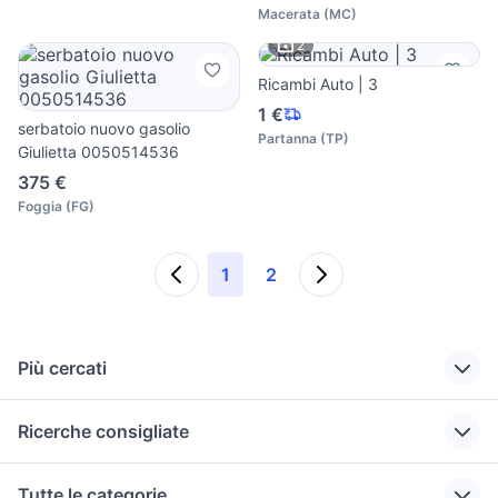
Macerata
(
MC
)
2
Ricambi Auto | 3
1 €
serbatoio nuovo gasolio
Partanna
(
TP
)
Giulietta 0050514536
375 €
Foggia
(
FG
)
1
2
Più cercati
Correlati
Richerche simili
Suggerimenti
Ricerche consigliate
giulietta 140 cv
serbatoio hornet
auto Puglia
auto
auto usate imola
suzuki jimny diesel
tergicristalli
nissan silvia
Tutte le categorie