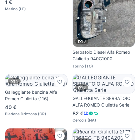
1 €
Matino
(
LE
)
3
Serbatoio Diesel Alfa Romeo
Giulietta 940C1000
Torino
(
TO
)
5
6
Galleggiante benzina Alfa
GALLEGGIANTE SERBATOIO
Romeo Giulietta (116)
ALFA ROMEO Giulietta Serie
40 €
82 €
Piadena Drizzona
(
CR
)
Cercola
(
NA
)