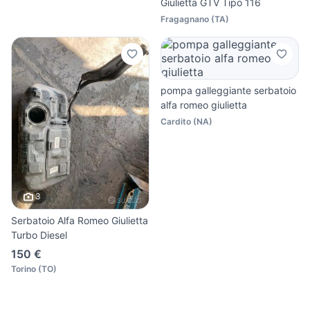
Giulietta GTV Tipo 116
Fragagnano
(
TA
)
pompa galleggiante serbatoio
alfa romeo giulietta
Cardito
(
NA
)
3
Serbatoio Alfa Romeo Giulietta
Turbo Diesel
150 €
Torino
(
TO
)