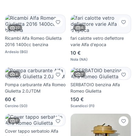
27
6
Ricambi Alfa Romeo Giulietta
fari calotte vetro deflettore
2016 1400cc benzina
varie Alfa d'epoca
Ardesio
(
BG
)
10 €
Nola
(
NA
)
4
2
Pompa carburante Alfa Romeo
SERBATOIO benzina Alfa
Giulietta 2.0JTDM
Romeo Giulietta
60 €
150 €
Cercino
(
SO
)
Scandicci
(
FI
)
6
Cover tappo serbatoio Alfa