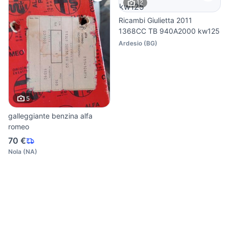
12
Ricambi Giulietta 2011
1368CC TB 940A2000 kw125
Ardesio
(
BG
)
5
galleggiante benzina alfa
romeo
70 €
Nola
(
NA
)