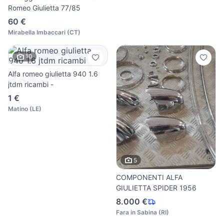
Romeo Giulietta 77/85
60 €
Mirabella Imbaccari
(
CT
)
10
Alfa romeo giulietta 940 1.6
jtdm ricambi -
1 €
Matino
(
LE
)
5
COMPONENTI ALFA
GIULIETTA SPIDER 1956
8.000 €
Fara in Sabina
(
RI
)