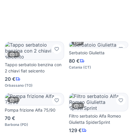
6
Serbatoio Giulietta
3
80 €
Tappo serbatoio benzina con
Catania
(
CT
)
2 chiavi fiat seicento
20 €
Orbassano
(
TO
)
5
3
Pompa frizione Alfa 75/90
Filtro serbatoio Alfa Romeo
70 €
Giulietta SpiderSprint
Barbona
(
PD
)
129 €