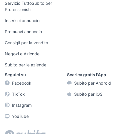
Servizio TuttoSubito per
persona
Professionisti
Informatica
Animali
Arredamento e
Inserisci annuncio
Console e
Accessori per
Casalinghi
Videogiochi
animali
Promuovi annuncio
Elettrodomestici
Audio/Video
Musica e Film
Consigli per la vendita
Giardino e Fai da
Fotografia
Libri e Riviste
te
Negozi e Aziende
Telefonia
Strumenti Musicali
Abbigliamento e
Subito per le aziende
Accessori
Sports
Seguici su
Scarica gratis l'App
Tutto per i bambini
Facebook
Subito per Android
Biciclette
TikTok
Subito per iOS
Collezionismo
Instagram
YouTube