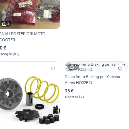
3
ANALI POSTERIORI MOTO
COOTER
0 €
isceglie
(
BT
)
3
Disco freno Braking per Yamaha
Aerox HO32FID
35 €
Oderzo
(
TV
)