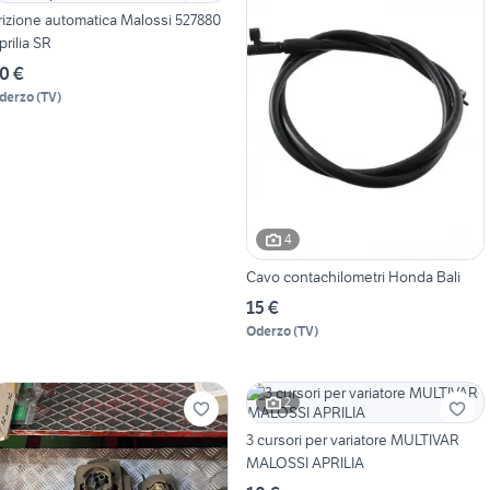
rizione automatica Malossi 527880
prilia SR
0 €
derzo
(
TV
)
4
Cavo contachilometri Honda Bali
15 €
Oderzo
(
TV
)
2
3 cursori per variatore MULTIVAR
MALOSSI APRILIA