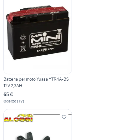
Batteria per moto Yuasa YTR4A-BS
12V 2,3AH
65 €
Oderzo
(
TV
)