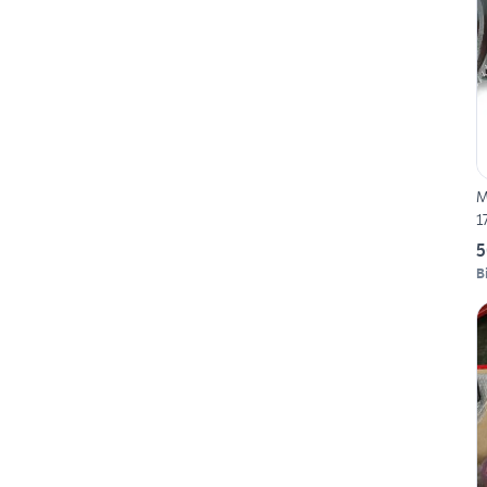
M
1
5
B