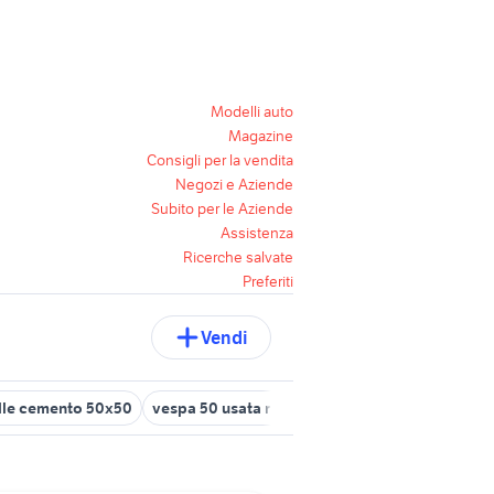
Modelli auto
Magazine
Consigli per la vendita
Negozi e Aziende
Subito per le Aziende
Assistenza
Ricerche salvate
Preferiti
Vendi
elle cemento 50x50
vespa 50 usata rimini
honda 250
honda sc