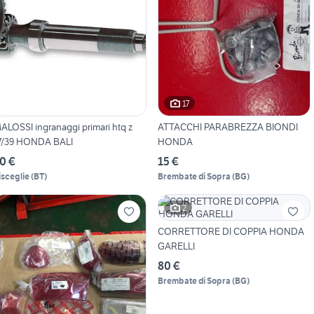
17
ALOSSI ingranaggi primari htq z
ATTACCHI PARABREZZA BIONDI
7/39 HONDA BALI
HONDA
0 €
15 €
isceglie
(
BT
)
Brembate di Sopra
(
BG
)
2
CORRETTORE DI COPPIA HONDA
GARELLI
80 €
Brembate di Sopra
(
BG
)