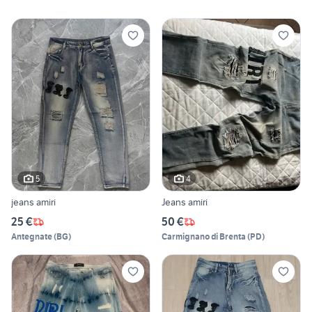
5
4
jeans amiri
Jeans amiri
25 €
50 €
Antegnate
(
BG
)
Carmignano di Brenta
(
PD
)