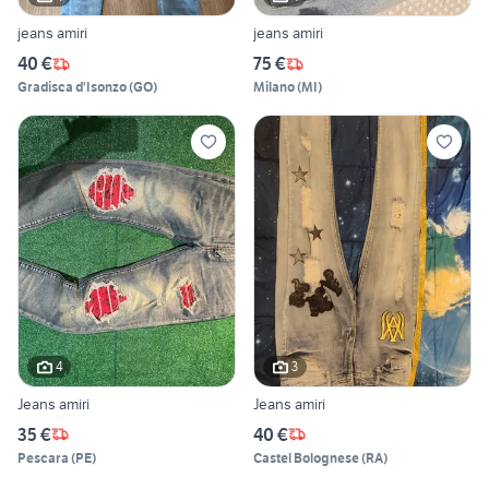
jeans amiri
jeans amiri
40 €
75 €
Gradisca d'Isonzo
(
GO
)
Milano
(
MI
)
4
3
Jeans amiri
Jeans amiri
35 €
40 €
Pescara
(
PE
)
Castel Bolognese
(
RA
)