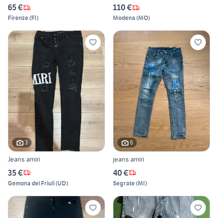
65 €
110 €
Firenze
(
FI
)
Modena
(
MO
)
3
6
Jeans amiri
jeans amiri
35 €
40 €
Gemona del Friuli
(
UD
)
Segrate
(
MI
)