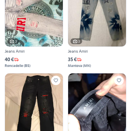
3
3
Jeans Amiri
Jeans Amiri
40 €
35 €
Roncadelle
(
BS
)
Mantova
(
MN
)