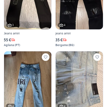
3
4
Jeans amiri
jeans amiri
55 €
35 €
Agliana
(
PT
)
Bergamo
(
BG
)
4
4