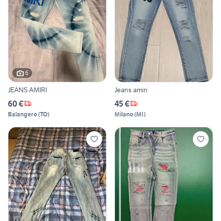
6
JEANS AMIRI
Jeans amiri
60 €
45 €
Balangero
(
TO
)
Milano
(
MI
)