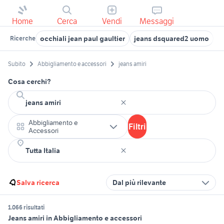
Home
Cerca
Vendi
Messaggi
occhiali jean paul gaultier
jeans dsquared2 uomo
P
Ricerche
Subito
Abbigliamento e accessori
jeans amiri
Cosa cerchi?
Abbigliamento e
Filtri
Accessori
Salva ricerca
Dal più rilevante
1.066 risultati
Jeans amiri in Abbigliamento e accessori