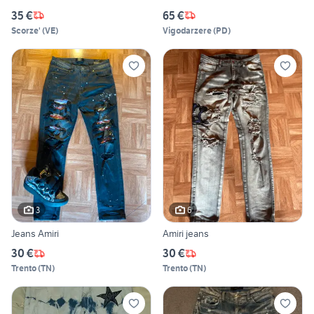
35 €
65 €
Scorze'
(
VE
)
Vigodarzere
(
PD
)
3
6
Jeans Amiri
Amiri jeans
30 €
30 €
Trento
(
TN
)
Trento
(
TN
)