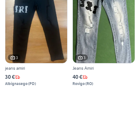
3
3
jeans amiri
Jeans Amiri
30 €
40 €
Albignasego
(
PD
)
Rovigo
(
RO
)