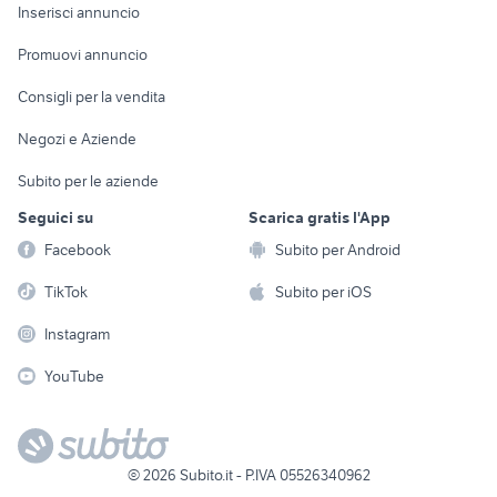
Console e
Accessori per
Casalinghi
Inserisci annuncio
Videogiochi
animali
Elettrodomestici
Promuovi annuncio
Audio/Video
Musica e Film
Giardino e Fai da te
Consigli per la vendita
Fotografia
Libri e Riviste
Abbigliamento e
Negozi e Aziende
Telefonia
Strumenti Musicali
Accessori
Subito per le aziende
Sports
Tutto per i bambini
Seguici su
Scarica gratis l'App
Biciclette
Facebook
Subito per Android
Collezionismo
TikTok
Subito per iOS
Instagram
YouTube
©
2026
Subito.it - P.IVA 05526340962