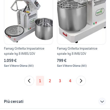
Famag Grilletta Impastatrice
Famag Grilletta Impastatrice
spirale kg 8 IM8S/10V
spirale kg 8 IM8/10V
1.059 €
799 €
San Vittore Olona
(
MI
)
San Vittore Olona
(
MI
)
1
2
3
4
Più cercati