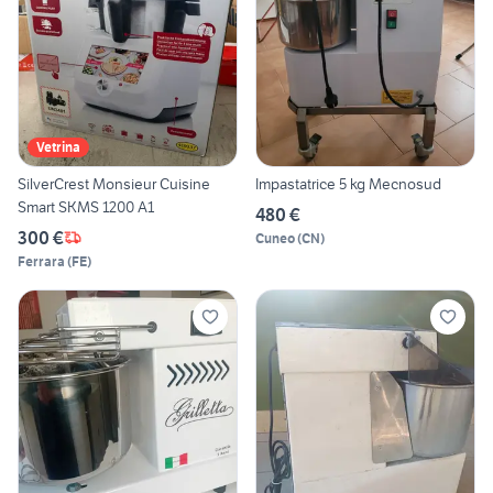
Vetrina
SilverCrest Monsieur Cuisine
Impastatrice 5 kg Mecnosud
Smart SKMS 1200 A1
480 €
300 €
Cuneo
(
CN
)
Ferrara
(
FE
)