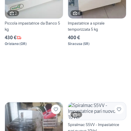
2
6
Piccola impastatrice da Banco 5
Impastatrice a spirale
kg
temporizzata 5 kg
430 €
400 €
Oristano
(
OR
)
Siracusa
(
SR
)
6
Spiralmac S5VV - Impastatrice
pari nuovo 10Vel