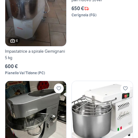
650 €
Cerignola
(
FG
)
4
Impastatrice a spirale Gemignani
5 kg
600 €
Pianello Val Tidone
(
PC
)