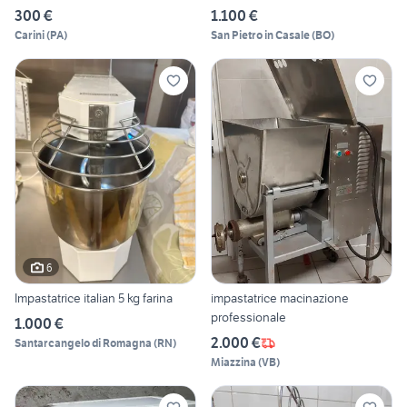
300 €
1.100 €
Carini
(
PA
)
San Pietro in Casale
(
BO
)
6
Impastatrice italian 5 kg farina
impastatrice macinazione
professionale
1.000 €
2.000 €
Santarcangelo di Romagna
(
RN
)
Miazzina
(
VB
)