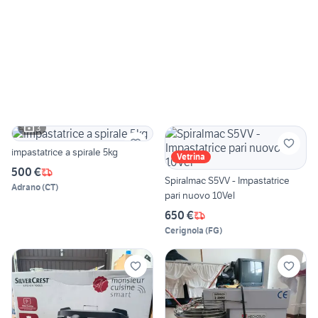
3
impastatrice a spirale 5kg
Vetrina
500 €
Spiralmac S5VV - Impastatrice
Adrano
(
CT
)
pari nuovo 10Vel
650 €
Cerignola
(
FG
)