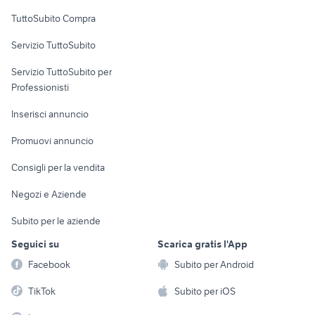
Uffici e Locali
TuttoSubito Compra
commerciali
Servizio TuttoSubito
elettronica
per la casa e la
sports e hobby
Servizio TuttoSubito per
persona
Informatica
Animali
Professionisti
Arredamento e
Console e
Accessori per
Casalinghi
Inserisci annuncio
Videogiochi
animali
Elettrodomestici
Promuovi annuncio
Audio/Video
Musica e Film
Giardino e Fai da te
Consigli per la vendita
Fotografia
Libri e Riviste
Abbigliamento e
Negozi e Aziende
Telefonia
Strumenti Musicali
Accessori
Subito per le aziende
Sports
Tutto per i bambini
Seguici su
Scarica gratis l'App
Biciclette
Facebook
Subito per Android
Collezionismo
TikTok
Subito per iOS