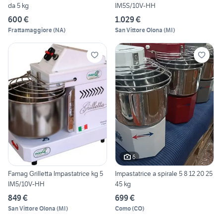
da 5 kg
IM5S/10V-HH
600 €
1.029 €
Frattamaggiore
(
NA
)
San Vittore Olona
(
MI
)
6
Famag Grilletta Impastatrice kg 5
Impastatrice a spirale 5 8 12 20 25
IM5/10V-HH
45 kg
849 €
699 €
San Vittore Olona
(
MI
)
Como
(
CO
)