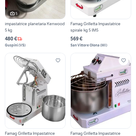
5
impastatrice planetaria Kenwood
Famag Grilletta Impastatrice
5 kg
spirale kg 5 IM5
480 €
569 €
Guspini
(
VS
)
San Vittore Olona
(
MI
)
Famag Grilletta Impastatrice
Famag Grilletta Impastatrice