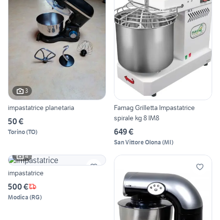
3
impastatrice planetaria
Famag Grilletta Impastatrice
spirale kg 8 IM8
50 €
649 €
Torino
(
TO
)
San Vittore Olona
(
MI
)
4
impastatrice
500 €
Modica
(
RG
)