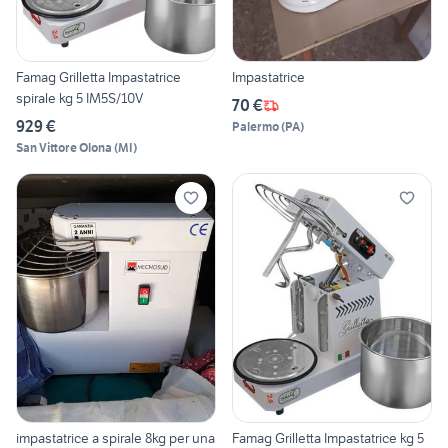
Famag Grilletta Impastatrice
Impastatrice
spirale kg 5 IM5S/10V
70 €
929 €
Palermo
(
PA
)
San Vittore Olona
(
MI
)
impastatrice a spirale 8kg per una
Famag Grilletta Impastatrice kg 5