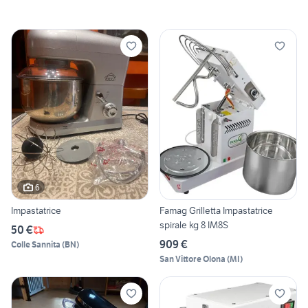
6
Impastatrice
Famag Grilletta Impastatrice
spirale kg 8 IM8S
50 €
909 €
Colle Sannita
(
BN
)
San Vittore Olona
(
MI
)