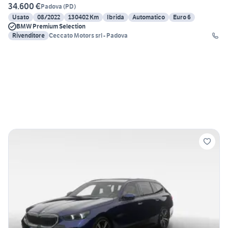
34.600 €
Padova
(
PD
)
Usato
08/2022
130402 Km
Ibrida
Automatico
Euro 6
BMW Premium Selection
Rivenditore
Ceccato Motors srl - Padova