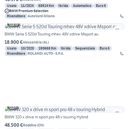
Usato
11/2024
68924 Km
Ibrida
Automatico
Euro 6
BMW Premium Selection
Rivenditore
AutoVanti Milano
16
BMW Serie 5 520d Touring mhev 48V xdrive Msport au
18.900 €
Alessandria
(
AL
)
Usato
10/2020
190668 Km
Ibrida
Sequenziale
Euro 6
Rivenditore
ROLANDI AUTO - S.P.A.
6
BMW 320 x drive m sport pro 48 v touring Hybrid
48.500 €
Roddino
(
CN
)