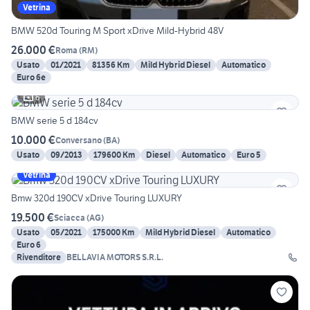
Vetrina
BMW 520d Touring M Sport xDrive Mild-Hybrid 48V
26.000 €
Roma
(
RM
)
Usato
01/2021
81356 Km
Mild Hybrid Diesel
Automatico
Euro 6e
6
BMW serie 5 d 184cv
10.000 €
Conversano
(
BA
)
Usato
09/2013
179600 Km
Diesel
Automatico
Euro 5
Vetrina
Bmw 320d 190CV xDrive Touring LUXURY
19.500 €
Sciacca
(
AG
)
Usato
05/2021
175000 Km
Mild Hybrid Diesel
Automatico
Euro 6
Rivenditore
BELLAVIA MOTORS S.R.L.