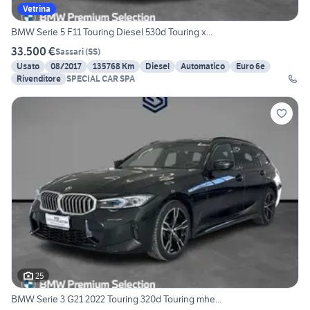
Vetrina
BMW Serie 5 F11 Touring Diesel 530d Touring x...
33.500 €
Sassari
(
SS
)
Usato
08/2017
135768 Km
Diesel
Automatico
Euro 6e
Rivenditore
SPECIAL CAR SPA
25
BMW Serie 3 G21 2022 Touring 320d Touring mhe...