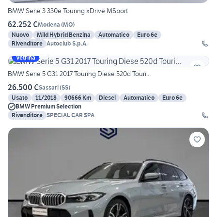
BMW Serie 3 330e Touring xDrive MSport
62.252 €
Modena
(
MO
)
Nuovo
Mild Hybrid Benzina
Automatico
Euro 6e
Rivenditore
Autoclub S.p.A.
Vetrina
BMW Serie 5 G31 2017 Touring Diese 520d Touri...
26.500 €
Sassari
(
SS
)
Usato
11/2018
90666 Km
Diesel
Automatico
Euro 6e
BMW Premium Selection
Rivenditore
SPECIAL CAR SPA