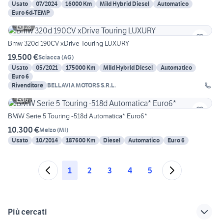
Usato
07/2024
16000 Km
Mild Hybrid Diesel
Automatico
Euro 6d-TEMP
28
Bmw 320d 190CV xDrive Touring LUXURY
19.500 €
Sciacca
(
AG
)
Usato
05/2021
175000 Km
Mild Hybrid Diesel
Automatico
Euro 6
Rivenditore
BELLAVIA MOTORS S.R.L.
6
BMW Serie 5 Touring -518d Automatica* Euro6*
10.300 €
Melzo
(
MI
)
Usato
10/2014
187600 Km
Diesel
Automatico
Euro 6
1
2
3
4
5
Più cercati