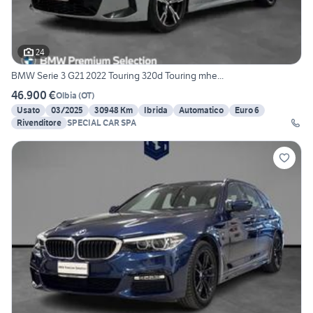
24
BMW Serie 3 G21 2022 Touring 320d Touring mhe...
46.900 €
Olbia
(
OT
)
Usato
03/2025
30948 Km
Ibrida
Automatico
Euro 6
Rivenditore
SPECIAL CAR SPA