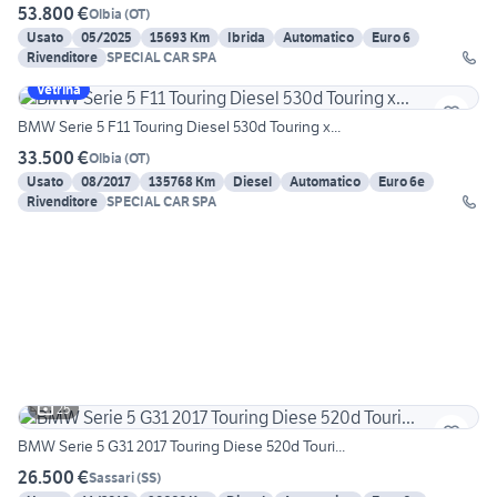
53.800 €
Olbia
(
OT
)
Usato
05/2025
15693 Km
Ibrida
Automatico
Euro 6
Rivenditore
SPECIAL CAR SPA
Vetrina
BMW Serie 5 F11 Touring Diesel 530d Touring x...
33.500 €
Olbia
(
OT
)
Usato
08/2017
135768 Km
Diesel
Automatico
Euro 6e
Rivenditore
SPECIAL CAR SPA
25
BMW Serie 5 G31 2017 Touring Diese 520d Touri...
26.500 €
Sassari
(
SS
)