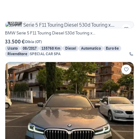
25
BMW Serie 5 F11 Touring Diesel 530d Touring x...
33.500 €
Olbia
(
OT
)
Usato
08/2017
135768 Km
Diesel
Automatico
Euro 6e
Rivenditore
SPECIAL CAR SPA