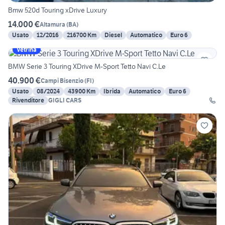
Bmw 520d Touring xDrive Luxury
14.000 €
Altamura
(
BA
)
Usato
12/2016
216700 Km
Diesel
Automatico
Euro 6
Vetrina
BMW Serie 3 Touring XDrive M-Sport Tetto Navi C.Le
40.900 €
Campi Bisenzio
(
FI
)
Usato
08/2024
43900 Km
Ibrida
Automatico
Euro 6
Rivenditore
GIGLI CARS