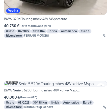
Vetrina
BMW 320d Touring mhev 48V MSport auto
40.750 €
Porto Mantovano
(
MN
)
Usato
07/2025
9919 Km
Ibrida
Automatico
Euro 6
Rivenditore
FERRARI MOTORS
24
BMW Serie 5 520d Touring mhev 48V xdrive Mspo...
40.000 €
Genova
(
GE
)
Usato
05/2021
30438 Km
Ibrida
Automatico
Euro 6
Rivenditore
Biauto Group Genova