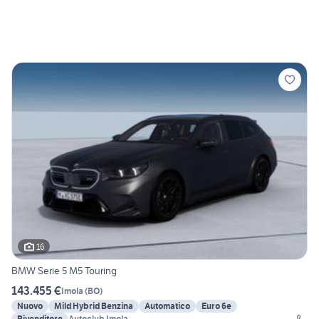
16
BMW Serie 5 M5 Touring
143.455 €
Imola
(
BO
)
Nuovo
Mild Hybrid Benzina
Automatico
Euro 6e
Rivenditore
Autoclub Imola