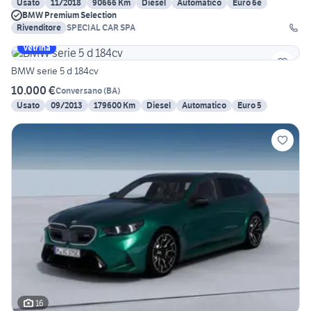
Usato
11/2018
90666 Km
Diesel
Automatico
Euro 6e
BMW Premium Selection
Rivenditore
SPECIAL CAR SPA
Vetrina
BMW serie 5 d 184cv
10.000 €
Conversano
(
BA
)
Usato
09/2013
179600 Km
Diesel
Automatico
Euro 5
16