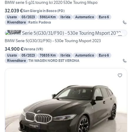
BMW serie 5 g31 touring lci 2020 530e Touring Mspo
32.039 €
San Giorgio in Bosco
(
PD
)
Usato
03/2023
59614 Km
Ibrida
Automatico
Euro 6
Rivenditore
Rattix Padova
20
BMW Serie 5(G30/31/F90) - 530e Touring Msport 2023
34.900 €
Verona
(
VR
)
Usato
05/2023
70835 Km
Ibrida
Automatico
Euro 6
Rivenditore
TM WAGEN NORD EST VERONA