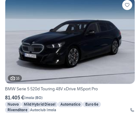
16
BMW Serie 5 520d Touring 48V xDrive MSport Pro
81.405 €
Imola
(
BO
)
Nuovo
Mild Hybrid Diesel
Automatico
Euro 6e
Rivenditore
Autoclub Imola