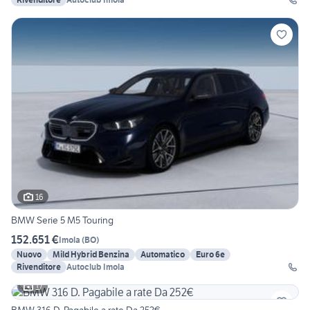
16
BMW Serie 5 M5 Touring
152.651 €
Imola
(
BO
)
Nuovo
Mild Hybrid Benzina
Automatico
Euro 6e
Rivenditore
Autoclub Imola
17