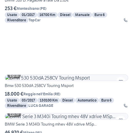
BMW 316 D. Pagabile a rate Da 252€
253 €
Montesilvano
(
PE
)
Usato
01/2017
16700 Km
Diesel
Manuale
Euro 6
Rivenditore
TopCar
16
Bmw 530 530dA 258CV Touring Msport
18.000 €
Reggio nell'Emilia
(
RE
)
Usato
03/2017
130100 Km
Diesel
Automatico
Euro 6
Rivenditore
LUCA GARAGE
29
BMW Serie 3 M340i Touring mhev 48V xdrive MSp...
46.970 €
Milano
(
MI
)