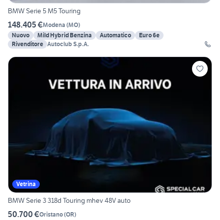
BMW Serie 5 M5 Touring
148.405 €
Modena
(
MO
)
Nuovo
Mild Hybrid Benzina
Automatico
Euro 6e
Rivenditore
Autoclub S.p.A.
Vetrina
BMW Serie 3 318d Touring mhev 48V auto
50.700 €
Oristano
(
OR
)