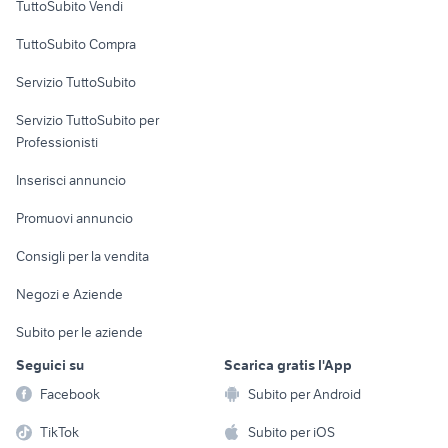
TuttoSubito Vendi
Uffici e Locali
TuttoSubito Compra
commerciali
Servizio TuttoSubito
elettronica
per la casa e la
sports e hobby
Servizio TuttoSubito per
persona
Informatica
Animali
Professionisti
Arredamento e
Console e
Accessori per
Casalinghi
Inserisci annuncio
Videogiochi
animali
Elettrodomestici
Promuovi annuncio
Audio/Video
Musica e Film
Giardino e Fai da te
Consigli per la vendita
Fotografia
Libri e Riviste
Abbigliamento e
Negozi e Aziende
Telefonia
Strumenti Musicali
Accessori
Subito per le aziende
Sports
Tutto per i bambini
Seguici su
Scarica gratis l'App
Biciclette
Facebook
Subito per Android
Collezionismo
TikTok
Subito per iOS