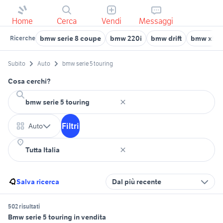
Home
Cerca
Vendi
Messaggi
bmw serie 8 coupe
bmw 220i
bmw drift
bmw x5m
Ricerche
Subito
Auto
bmw serie 5 touring
Cosa cerchi?
Filtri
Auto
Salva ricerca
Dal più recente
502 risultati
Bmw serie 5 touring in vendita