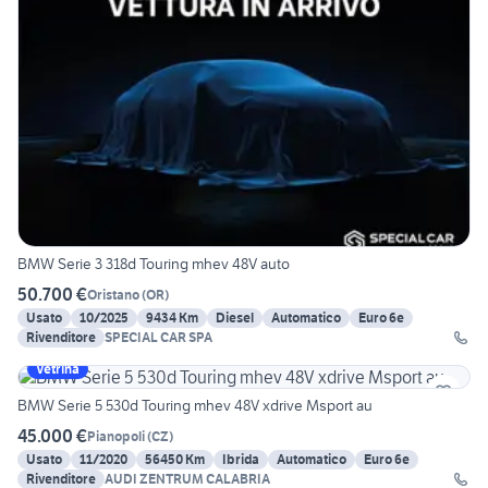
BMW Serie 3 318d Touring mhev 48V auto
50.700 €
Oristano
(
OR
)
Usato
10/2025
9434 Km
Diesel
Automatico
Euro 6e
Rivenditore
SPECIAL CAR SPA
Vetrina
BMW Serie 5 530d Touring mhev 48V xdrive Msport au
45.000 €
Pianopoli
(
CZ
)
Usato
11/2020
56450 Km
Ibrida
Automatico
Euro 6e
Rivenditore
AUDI ZENTRUM CALABRIA