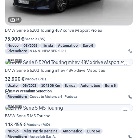
15
BMW Serie 5 520d Touring 48V xdrive M Sport Pro au
75.900 €
Brescia
(
BS
)
Nuovo
08/2026
Ibrida
Automatico
Euro 6
Rivenditore
NANNI NEMBER S.R.L.
21
BMW Serie 5 520d Touring mhev 48V xdrive Msport au
32.900 €
Padova
(
PD
)
Usato
06/2021
104306 Km
Ibrida
Automatico
Euro 6
BMW Premium Selection
Rivenditore
Ceccato Motors srl - Padova
16
BMW Serie 5 M5 Touring
143.455 €
Modena
(
MO
)
Nuovo
Mild Hybrid Benzina
Automatico
Euro 6e
Rivenditore
Autoclub S.p.A.