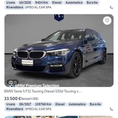
Usato
10/2025
9434 Km
Diesel
Automatico
Euro 6e
Rivenditore
SPECIAL CAR SPA
25
BMW Serie 5 F11 Touring Diesel 530d Touring x...
33.500 €
Sassari
(
SS
)
Usato
08/2017
135768 Km
Diesel
Automatico
Euro 6e
Rivenditore
SPECIAL CAR SPA