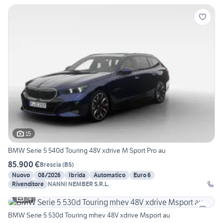
15
BMW Serie 5 540d Touring 48V xdrive M Sport Pro au
85.900 €
Brescia
(
BS
)
Nuovo
08/2026
Ibrida
Automatico
Euro 6
Rivenditore
NANNI NEMBER S.R.L.
24
BMW Serie 5 530d Touring mhev 48V xdrive Msport au