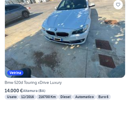
Vetrina
Bmw 520d Touring xDrive Luxury
14.000 €
Altamura
(
BA
)
Usato
12/2016
216700 Km
Diesel
Automatico
Euro 6