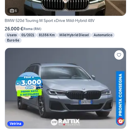
6
BMW 520d Touring M Sport xDrive Mild-Hybrid 48V
26.000 €
Roma
(
RM
)
Usato
01/2021
81356 Km
Mild Hybrid Diesel
Automatico
Euro 6e
Vetrina