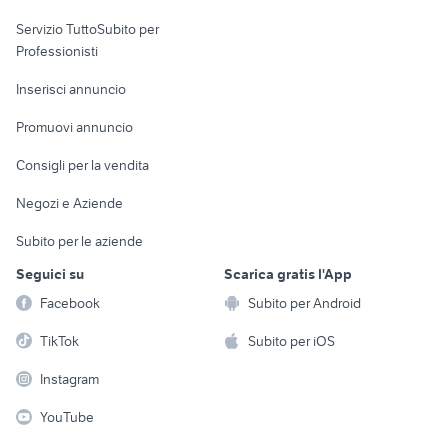
elettronica
per la casa e la
sports e hobby
Servizio TuttoSubito per
persona
Informatica
Animali
Professionisti
Arredamento e
Console e
Accessori per
Casalinghi
Inserisci annuncio
Videogiochi
animali
Elettrodomestici
Promuovi annuncio
Audio/Video
Musica e Film
Giardino e Fai da te
Consigli per la vendita
Fotografia
Libri e Riviste
Abbigliamento e
Negozi e Aziende
Telefonia
Strumenti Musicali
Accessori
Subito per le aziende
Sports
Tutto per i bambini
Seguici su
Scarica gratis l'App
Biciclette
Facebook
Subito per Android
Collezionismo
TikTok
Subito per iOS
Instagram
YouTube