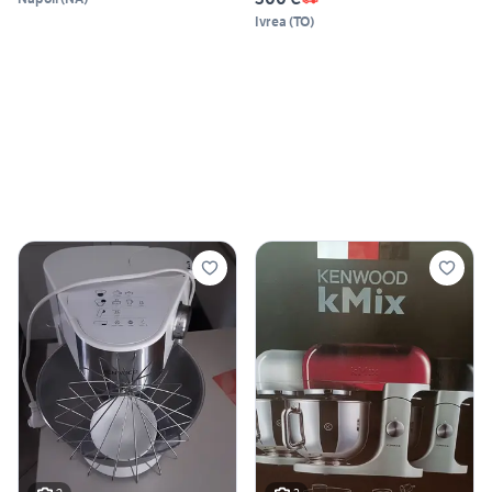
Ivrea
(
TO
)