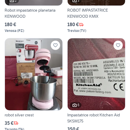
2
3
Robot impastatrice planetaria
ROBOT IMPASTATRICE
KENWOOD
KENWOOD KMIX
180 €
180 €
Venosa
(
PZ
)
Treviso
(
TV
)
6
robot silver crest
Impastatrice robot Kitchen Aid
5KSM175
35 €
350 €
Taranto
(
TA
)