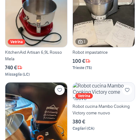
3
Vetrina
KitchenAid Artisan 6,9L Rosso
Robot impastatrice
Mela
100 €
740 €
Trieste
(
TS
)
Missaglia
(
LC
)
Vetrina
Robot cucina Mambo Cooking
Victory come nuovo
380 €
Cagliari
(
CA
)