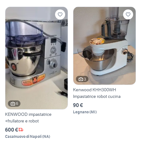
3
Kenwood KHH300WH
Impastatrice robot cucina
6
90 €
Legnano
(
MI
)
KENWOOD impastatrice
+frullatore e robot
600 €
Casalnuovo di Napoli
(
NA
)