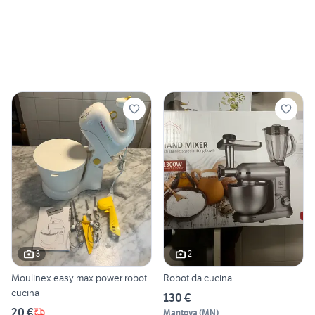
3
2
Moulinex easy max power robot
Robot da cucina
cucina
130 €
20 €
Mantova
(
MN
)