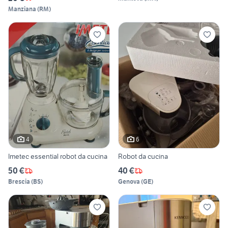
Manziana
(
RM
)
4
6
Imetec essential robot da cucina
Robot da cucina
50 €
40 €
Brescia
(
BS
)
Genova
(
GE
)