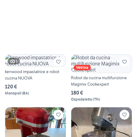
3
Vetrina
kenwood impastatrice e robot
Robot da cucina multifunzione
cucina NUOVA
Magimix Cookexpert
120 €
180 €
Monopoli
(
BA
)
Ospedaletto
(
TN
)