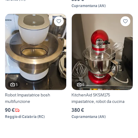
Cupramontana
(
AN
)
5
6
Robot Impastatrice bosh
KitchenAid 5KSM175
multifunzione
impastatrice, robot da cucina
90 €
380 €
Reggio di Calabria
(
RC
)
Cupramontana
(
AN
)