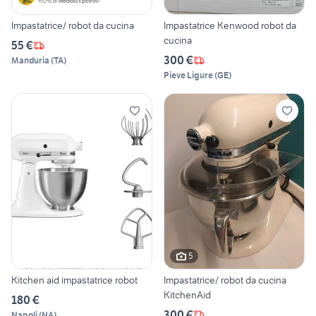
Impastatrice/ robot da cucina
Impastatrice Kenwood robot da
cucina
55 €
300 €
Manduria
(
TA
)
Pieve Ligure
(
GE
)
5
Kitchen aid impastatrice robot
Impastatrice/ robot da cucina
KitchenAid
180 €
300 €
Napoli
(
NA
)