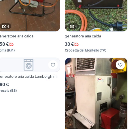
4
4
eneratore aria calda
generatore aria calda
50 €
30 €
oma
(
RM
)
Crocetta del Montello
(
TV
)
eneratore aria calda Lamborghini
80 €
rescia
(
BS
)