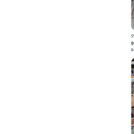
g
9
B