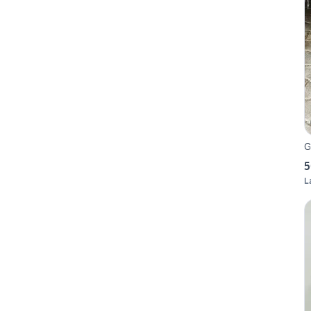
G
5
L