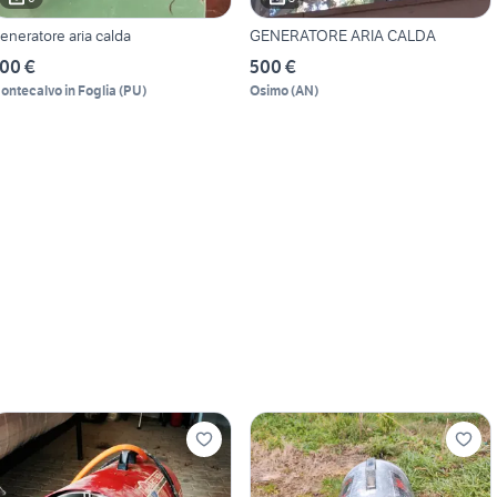
eneratore aria calda
GENERATORE ARIA CALDA
00 €
500 €
ontecalvo in Foglia
(
PU
)
Osimo
(
AN
)