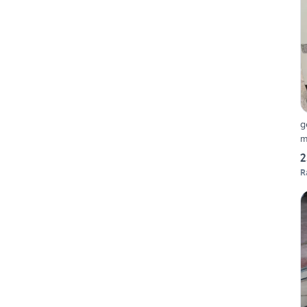
g
m
2
R