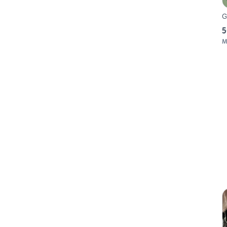
G
5
M