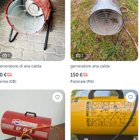
2
2
eneratore di aria calda
generatore aria calda
0 €
150 €
arino
(
CB
)
Panicale
(
PG
)