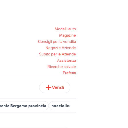
Modelli auto
Magazine
Consigli per la vendita
Negozi e Aziende
Subito per le Aziende
Assistenza
Ricerche salvate
Preferiti
Vendi
rrente Bergamo provincia
nocciolino per caldaia
general lee
f