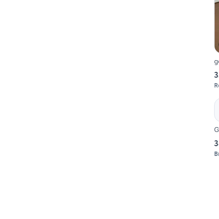
g
3
R
G
3
B