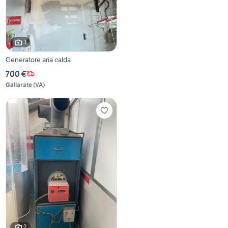
3
Generatore aria calda
700 €
Gallarate
(
VA
)
2