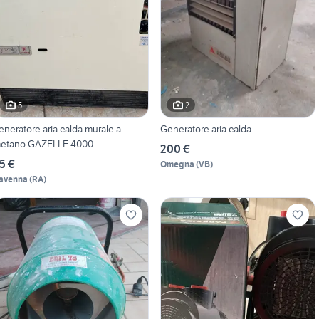
5
2
eneratore aria calda murale a
Generatore aria calda
etano GAZELLE 4000
200 €
5 €
Omegna
(
VB
)
avenna
(
RA
)