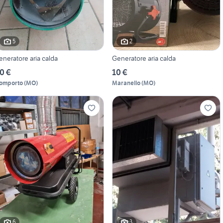
5
2
eneratore aria calda
Generatore aria calda
0 €
10 €
omporto
(
MO
)
Maranello
(
MO
)
6
3