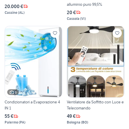
alluminio puro 99,5%
20.000 €
20 €
Cassine
(
AL
)
Cassola
(
VI
)
6
Condizionatori a Evaporazione 4
Ventilatore da Soffitto con Luce e
IN 1
Telecomando
55 €
49 €
Palermo
(
PA
)
Bologna
(
BO
)