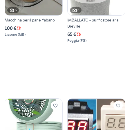
6
6
Macchina per il pane Yabano
IMBALLATO - purificatore aria
Breville
100 €
65 €
Lissone
(
MB
)
Foggia
(
FG
)