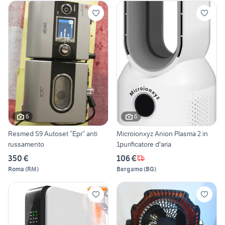
6
6
Resmed S9 Autoset “Epr” anti
Microionxyz Anion Plasma 2 in
russamento
1purificatore d'aria
350 €
106 €
Roma
(
RM
)
Bergamo
(
BG
)