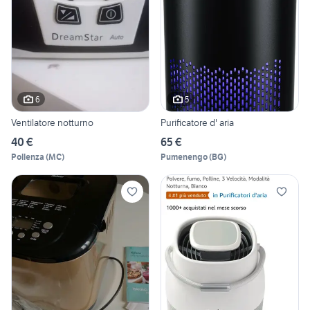
6
5
Ventilatore notturno
Purificatore d' aria
40 €
65 €
Pollenza
(
MC
)
Pumenengo
(
BG
)