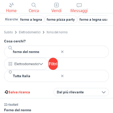
Home
Cerca
Vendi
Messaggi
forno a legna
forno pizza party
forno a legna usato
Ricerche
Subito
Elettrodomestici
forno del nonno
Cosa cerchi?
Filtri
Elettrodomestici
Salva ricerca
Dal più rilevante
22 risultati
Forno del nonno