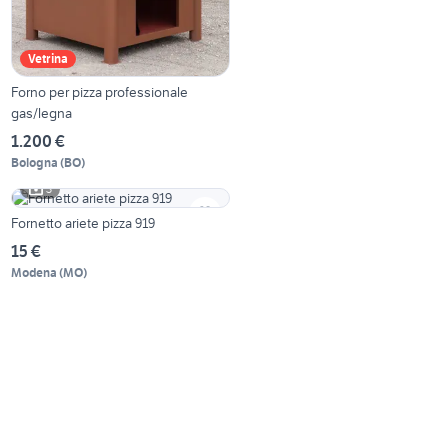
Vetrina
Forno per pizza professionale
gas/legna
1.200 €
Bologna
(
BO
)
3
Fornetto ariete pizza 919
15 €
Modena
(
MO
)