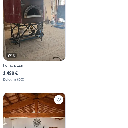
6
Forno pizza
1.499 €
Bologna
(
BO
)