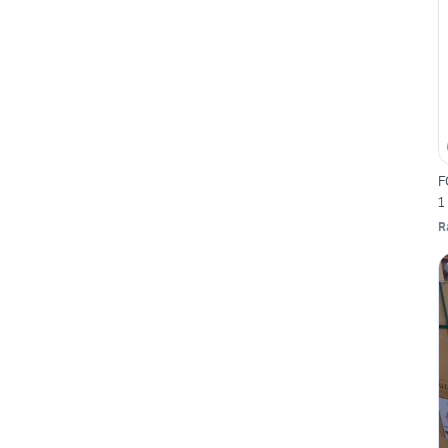
F
1
R