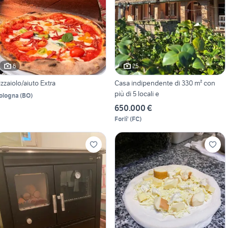
6
25
izzaiolo/aiuto Extra
Casa indipendente di 330 m² con
più di 5 locali e
ologna
(
BO
)
650.000 €
Forli'
(
FC
)