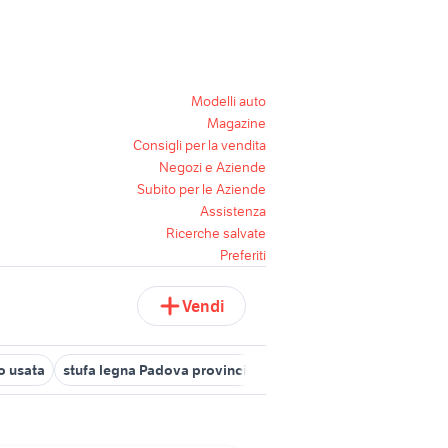
Modelli auto
Magazine
Consigli per la vendita
Negozi e Aziende
Subito per le Aziende
Assistenza
Ricerche salvate
Preferiti
Vendi
ro usata
stufa legna Padova provincia
stufa a legna Torino provi