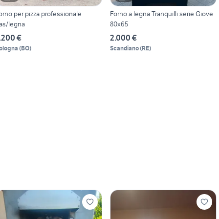
orno per pizza professionale
Forno a legna Tranquilli serie Giove
as/legna
80x65
.200 €
2.000 €
ologna
(
BO
)
Scandiano
(
RE
)