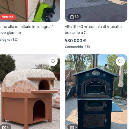
30
Vetrina
orno alfa refrattario inox legna 4
Villa di 250 m² con più di 5 locali e
izze giardino
box auto a C
ologna
(
BO
)
580.000 €
Comacchio
(
FE
)
6
6