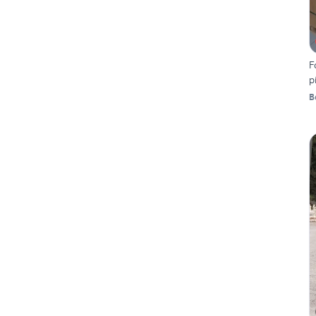
F
p
B