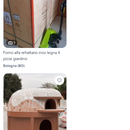
5
Forno alfa refrattario inox legna 4
pizze giardino
Bologna
(
BO
)