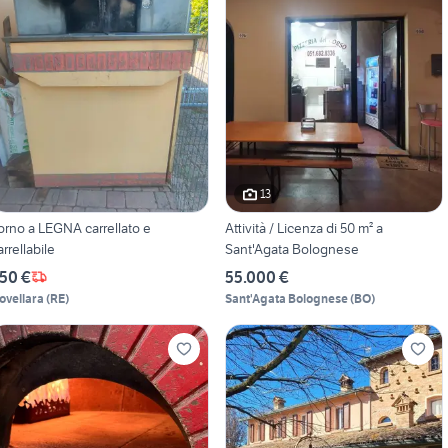
13
orno a LEGNA carrellato e
Attività / Licenza di 50 m² a
arrellabile
Sant'Agata Bolognese
50 €
55.000 €
ovellara
(
RE
)
Sant'Agata Bolognese
(
BO
)