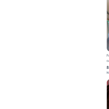
F
c
8
N