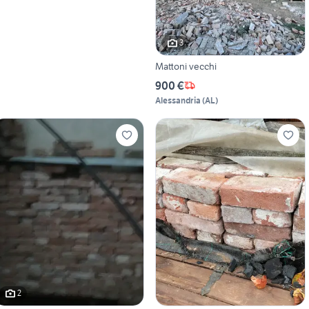
3
Mattoni vecchi
900 €
Alessandria
(
AL
)
2