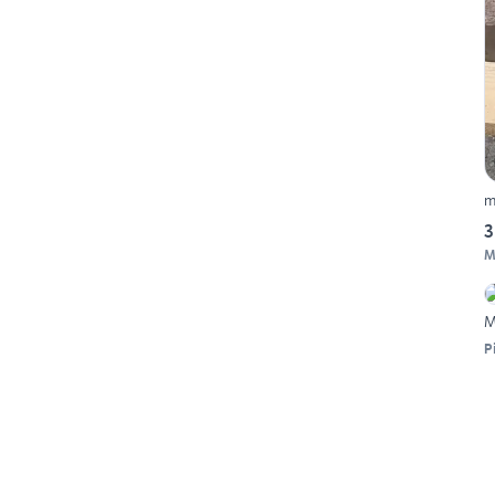
m
3
M
M
P