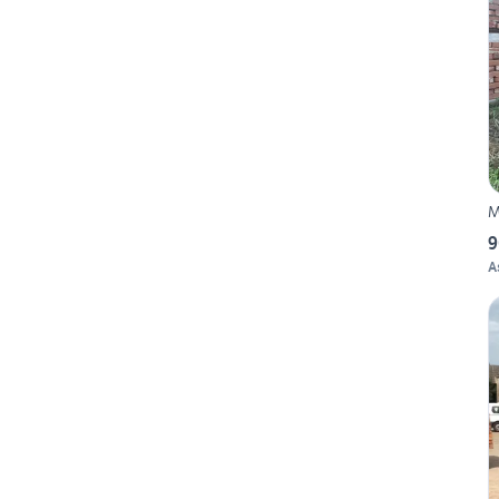
M
9
A