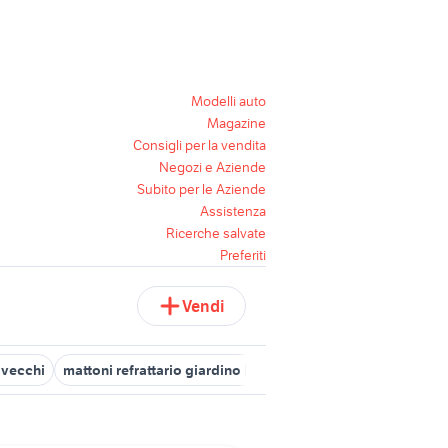
Modelli auto
Magazine
Consigli per la vendita
Negozi e Aziende
Subito per le Aziende
Assistenza
Ricerche salvate
Preferiti
Vendi
 vecchi
mattoni refrattario giardino Lazio
mattoni rossi
mattoni