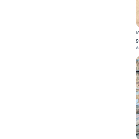
M
9
A