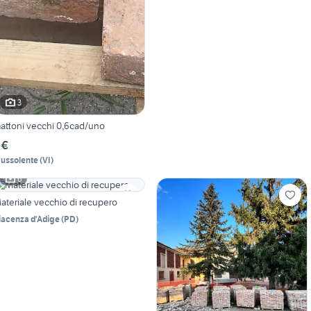
3
attoni vecchi 0,6cad/uno
 €
ussolente
(
VI
)
6
ateriale vecchio di recupero
iacenza d'Adige
(
PD
)