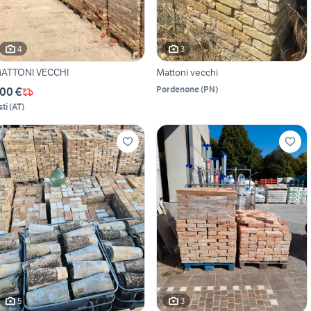
4
3
ATTONI VECCHI
Mattoni vecchi
Pordenone
(
PN
)
00 €
sti
(
AT
)
5
3