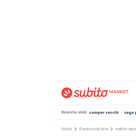
camper vecchi
sega 
Ricerche
simili
Subito
Giardino e fai da te
mattoni vecc