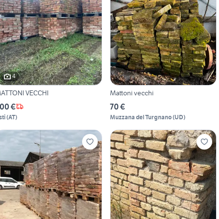
4
ATTONI VECCHI
Mattoni vecchi
00 €
70 €
sti
(
AT
)
Muzzana del Turgnano
(
UD
)