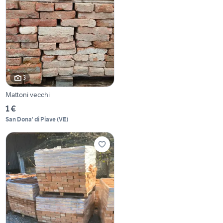
3
Mattoni vecchi
1 €
San Dona' di Piave
(
VE
)