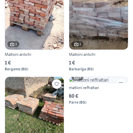
3
3
Mattoni antichi
Mattoni antichi
1 €
1 €
Bergamo
(
BG
)
Barbariga
(
BS
)
6
mattoni reffrattari
60 €
Parre
(
BG
)