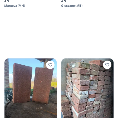
1 €
1 €
Mantova
(
MN
)
Giussano
(
MB
)