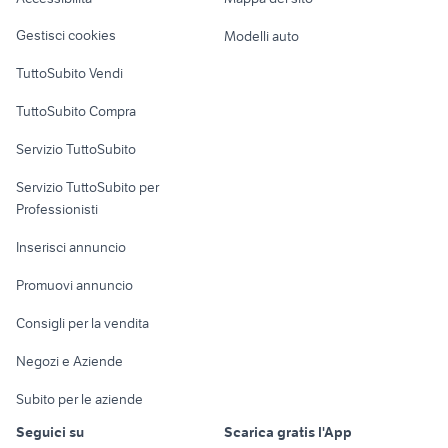
Loft, mansarde e
Veicoli commerciali
altro
Gestisci cookies
Modelli auto
Case vacanza
TuttoSubito Vendi
Uffici e Locali
TuttoSubito Compra
commerciali
Servizio TuttoSubito
elettronica
per la casa e la
sports e hobby
Servizio TuttoSubito per
persona
Informatica
Animali
Professionisti
Arredamento e
Console e
Accessori per
Casalinghi
Inserisci annuncio
Videogiochi
animali
Elettrodomestici
Promuovi annuncio
Audio/Video
Musica e Film
Giardino e Fai da te
Consigli per la vendita
Fotografia
Libri e Riviste
Abbigliamento e
Negozi e Aziende
Telefonia
Strumenti Musicali
Accessori
Subito per le aziende
Sports
Tutto per i bambini
Seguici su
Scarica gratis l'App
Biciclette