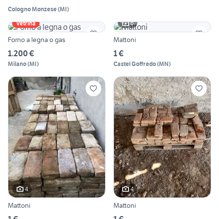
Cologno Monzese
(
MI
)
6
Vetrina
Forno a legna o gas
Mattoni
1.200 €
1 €
Milano
(
MI
)
Castel Goffredo
(
MN
)
4
4
Mattoni
Mattoni