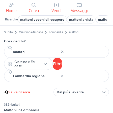
Home
Cerca
Vendi
Messaggi
mattoni vecchi di recupero
mattoni a vista
mattoni 
Ricerche
Subito
Giardino e fai da te
Lombardia
mattoni
Cosa cerchi?
Giardino e Fai
Filtri
da te
Salva ricerca
Dal più rilevante
332 risultati
Mattoni in Lombardia