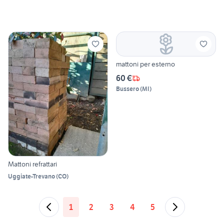
mattoni per esterno
60 €
Bussero
(
MI
)
Mattoni refrattari
Uggiate-Trevano
(
CO
)
1
2
3
4
5