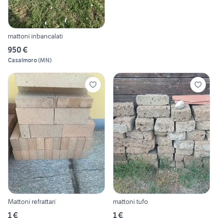
mattoni inbancalati
950 €
Casalmoro
(
MN
)
Mattoni refrattari
mattoni tufo
1 €
1 €