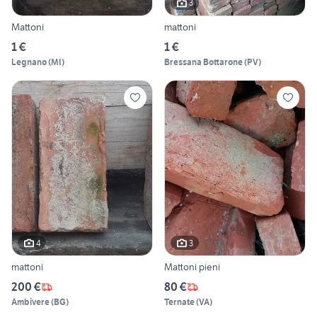
3
Mattoni
mattoni
1 €
1 €
Legnano
(
MI
)
Bressana Bottarone
(
PV
)
4
3
mattoni
Mattoni pieni
200 €
80 €
Ambivere
(
BG
)
Ternate
(
VA
)