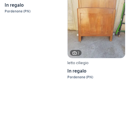
In regalo
Pordenone
(
PN
)
2
letto ciliegio
In regalo
Pordenone
(
PN
)