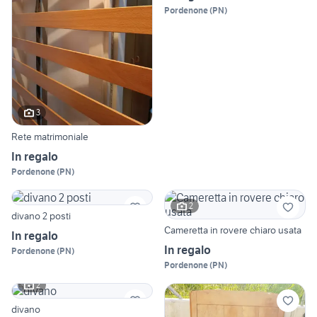
Pordenone
(
PN
)
3
Rete matrimoniale
In regalo
Pordenone
(
PN
)
2
divano 2 posti
Cameretta in rovere chiaro usata
In regalo
In regalo
Pordenone
(
PN
)
Pordenone
(
PN
)
2
divano