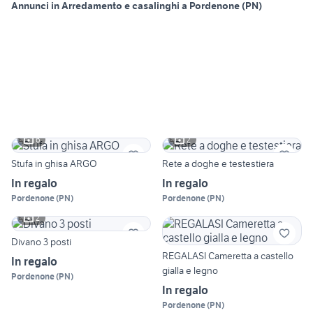
Annunci in Arredamento e casalinghi a Pordenone (PN)
6
2
Stufa in ghisa ARGO
Rete a doghe e testestiera
In regalo
In regalo
Pordenone
(
PN
)
Pordenone
(
PN
)
2
Divano 3 posti
REGALASI Cameretta a castello
In regalo
gialla e legno
Pordenone
(
PN
)
In regalo
Pordenone
(
PN
)