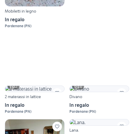
Mobiletti in legno
In regalo
Pordenone
(
PN
)
2
4
2 materassi in lattice
Divano
In regalo
In regalo
Pordenone
(
PN
)
Pordenone
(
PN
)
Lana.