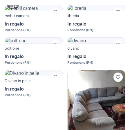
4
mobili camera
libreria
In regalo
In regalo
Pordenone
(
PN
)
Pordenone
(
PN
)
poltrone
divano
In regalo
In regalo
Pordenone
(
PN
)
Pordenone
(
PN
)
Divano in pelle
In regalo
Pordenone
(
PN
)