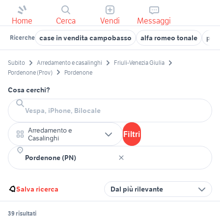
Home
Cerca
Vendi
Messaggi
case in vendita campobasso
alfa romeo tonale
parr
Ricerche
Subito
Arredamento e casalinghi
Friuli-Venezia Giulia
Pordenone (Prov)
Pordenone
Cosa cerchi?
Arredamento e
Filtri
Casalinghi
Salva ricerca
Dal più rilevante
39 risultati