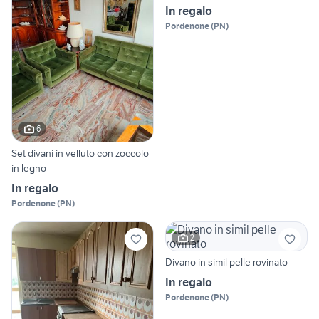
In regalo
Pordenone
(
PN
)
6
Set divani in velluto con zoccolo
in legno
In regalo
Pordenone
(
PN
)
2
Divano in simil pelle rovinato
In regalo
Pordenone
(
PN
)