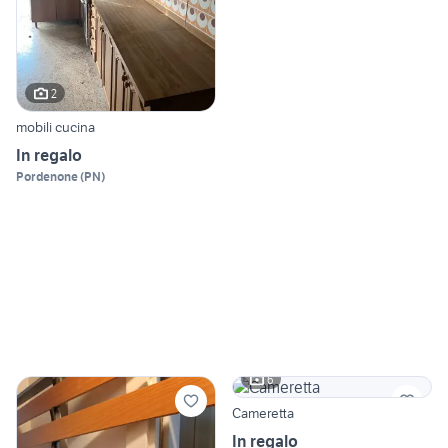
2
mobili cucina
In regalo
Pordenone
(
PN
)
6
Cameretta
In regalo