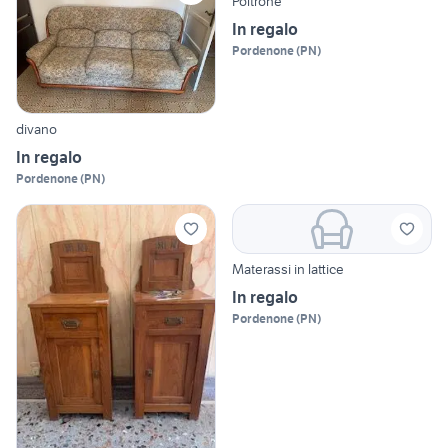
Poltrone
In regalo
Pordenone
(
PN
)
divano
In regalo
Pordenone
(
PN
)
Materassi in lattice
In regalo
Pordenone
(
PN
)