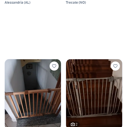
Alessandria
(
AL
)
Trecate
(
NO
)
2