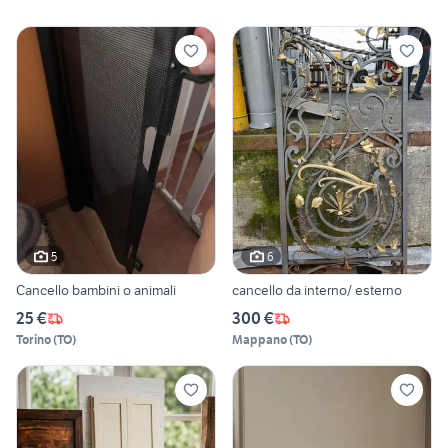
5
6
Cancello bambini o animali
cancello da interno/ esterno
25 €
300 €
Torino
(
TO
)
Mappano
(
TO
)