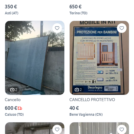
350 €
650 €
Asti
(
AT
)
Torino
(
TO
)
2
2
Cancello
CANCELLO PROTETTIVO
600 €
40 €
Caluso
(
TO
)
Bene Vagienna
(
CN
)