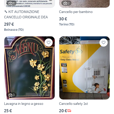
6
2
🔧 KIT AUTOMAZIONE
Cancello per bambino
CANCELLO ORIGINALE DEA
30 €
297 €
Torino
(
TO
)
Beinasco
(
TO
)
3
Lavagna in legno a gesso
Cancello safety 1st
25 €
20 €