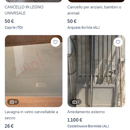
CANCELLO IN LEGNO
Cancello per anziani, bambini o
UNIVRSALE
animali
50 €
50 €
Caprie
(
TO
)
Arquata Scrivia
(
AL
)
4
2
Lavagna in vetro cancellabile a
Arredamento esterno
secco
1.100 €
26 €
Castelnuovo Bormida
(
AL
)