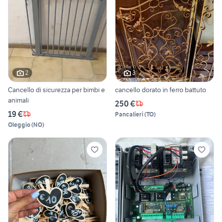
2
3
Cancello di sicurezza per bimbi e
cancello dorato in ferro battuto
animali
250 €
19 €
Pancalieri
(
TO
)
Oleggio
(
NO
)