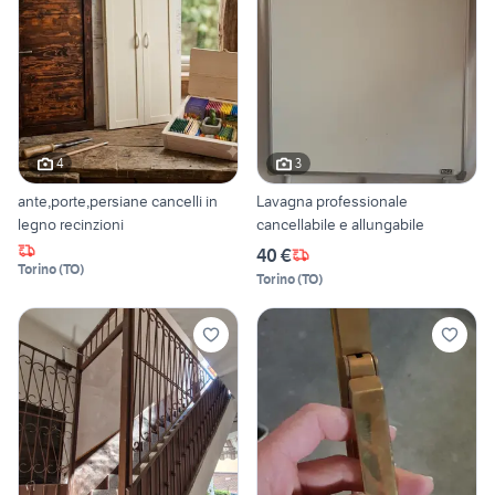
4
3
ante,porte,persiane cancelli in
Lavagna professionale
legno recinzioni
cancellabile e allungabile
40 €
Torino
(
TO
)
Torino
(
TO
)