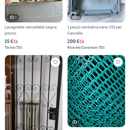
3
6
Lavagnette cancellabili segna
1 pezzo centralina cane zl19 per
prezzo
Cancello.
15 €
200 €
Torino
(
TO
)
Rivarolo Canavese
(
TO
)
3