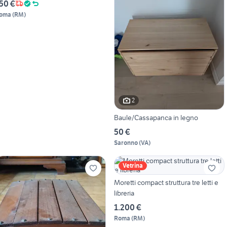
50 €
oma
(
RM
)
2
Baule/Cassapanca in legno
50 €
Saronno
(
VA
)
Vetrina
Moretti compact struttura tre letti e
libreria
1.200 €
Roma
(
RM
)