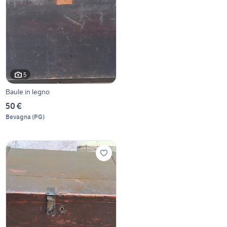
5
Baule in legno
50 €
Bevagna
(
PG
)