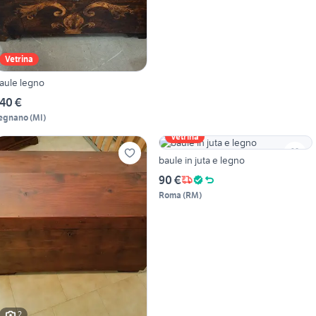
Vetrina
aule legno
40 €
egnano
(
MI
)
Vetrina
baule in juta e legno
90 €
Roma
(
RM
)
2