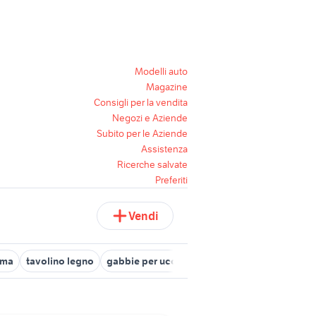
Modelli auto
Magazine
Consigli per la vendita
Negozi e Aziende
Subito per le Aziende
Assistenza
Ricerche salvate
Preferiti
Vendi
oma
tavolino legno
gabbie per uccelli in legno
testiera letto l