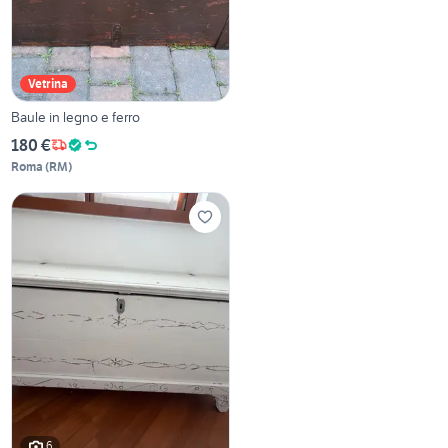
Vetrina
Baule in legno e ferro
180 €
Roma
(
RM
)
6