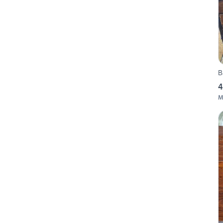
B
4
M