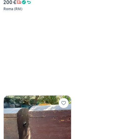
200 €
Roma
(
RM
)