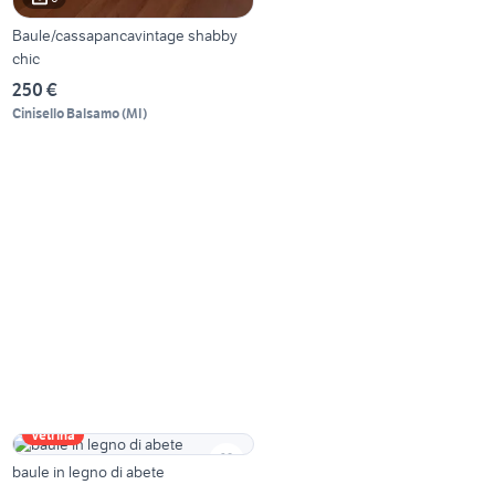
Baule/cassapancavintage shabby
chic
250 €
Cinisello Balsamo
(
MI
)
Vetrina
baule in legno di abete