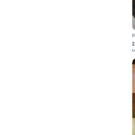
B
2
L