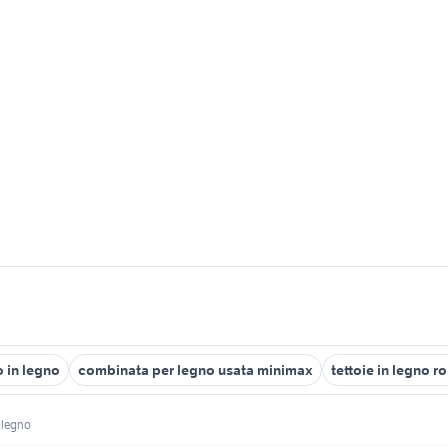
o in legno
combinata per legno usata minimax
tettoie in legno r
 legno