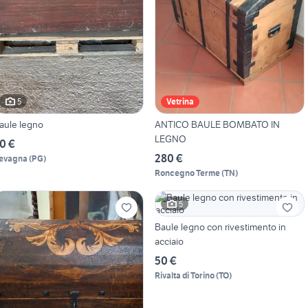
5
Vetrina
aule legno
ANTICO BAULE BOMBATO IN
LEGNO
0 €
280 €
evagna
(
PG
)
Roncegno Terme
(
TN
)
5
Baule legno con rivestimento in
acciaio
50 €
Rivalta di Torino
(
TO
)