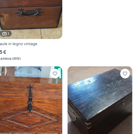
3
aule in legno vintage
5 €
antova
(
MN
)