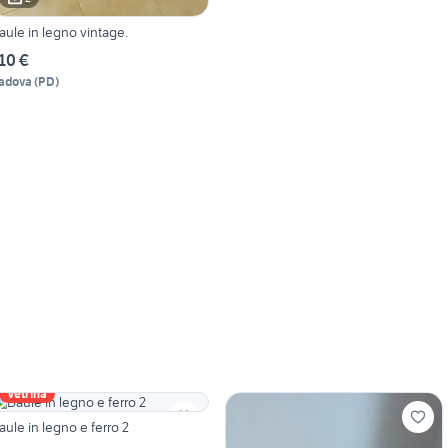
aule in legno vintage.
10 €
adova
(
PD
)
Vetrina
aule in legno e ferro 2