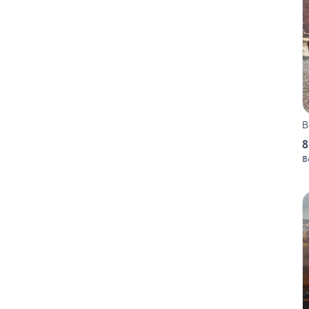
B
8
B