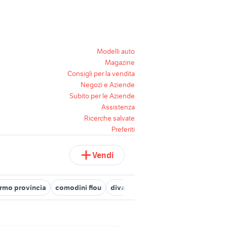
Modelli auto
Magazine
Consigli per la vendita
Negozi e Aziende
Subito per le Aziende
Assistenza
Ricerche salvate
Preferiti
Vendi
ermo provincia
comodini flou
divano letto a ponte ikea
divano 