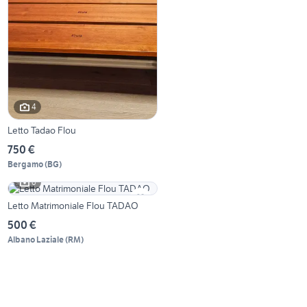
4
Letto Tadao Flou
750 €
Bergamo
(
BG
)
6
Letto Matrimoniale Flou TADAO
500 €
Albano Laziale
(
RM
)