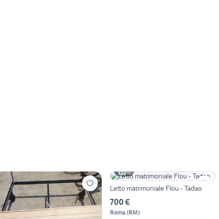
6
Letto matrimoniale Flou - Tadao
700 €
Roma
(
RM
)