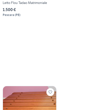
Letto Flou Tadao Matrimoniale
1.500 €
Pescara
(
PE
)