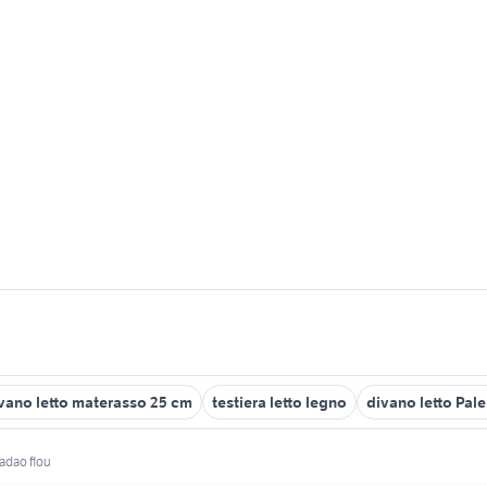
vano letto materasso 25 cm
testiera letto legno
divano letto Pal
tadao flou