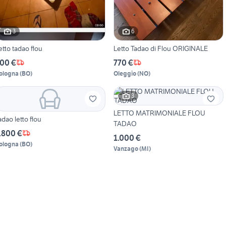
3
6
etto tadao flou
Letto Tadao di Flou ORIGINALE
00 €
770 €
ologna
(
BO
)
Oleggio
(
NO
)
3
LETTO MATRIMONIALE FLOU
adao letto flou
TADAO
.800 €
1.000 €
ologna
(
BO
)
Vanzago
(
MI
)