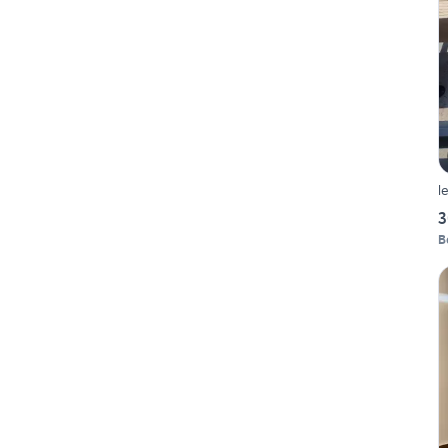
l
3
B