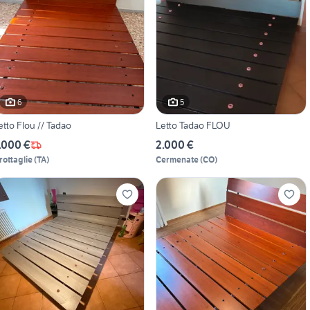
6
5
etto Flou // Tadao
Letto Tadao FLOU
.000 €
2.000 €
rottaglie
(
TA
)
Cermenate
(
CO
)