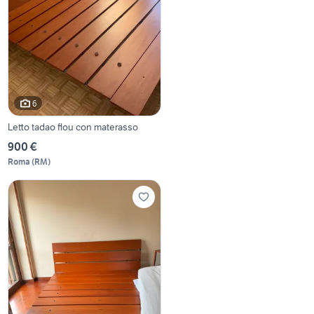
6
Letto tadao flou con materasso
900 €
Roma
(
RM
)