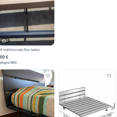
2
ett matrimoniale flou tadao
00 €
ologna
(
BO
)