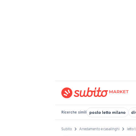
posto letto milano
di
Ricerche
simili
Subito
Arredamento e casalinghi
letto 