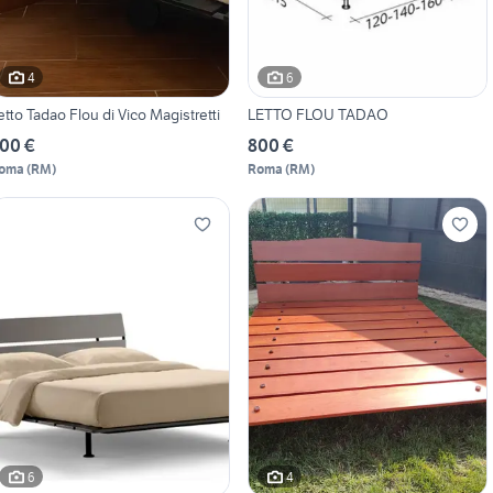
4
6
etto Tadao Flou di Vico Magistretti
LETTO FLOU TADAO
00 €
800 €
oma
(
RM
)
Roma
(
RM
)
6
4