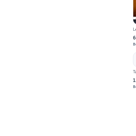
L
6
B
T
1
B