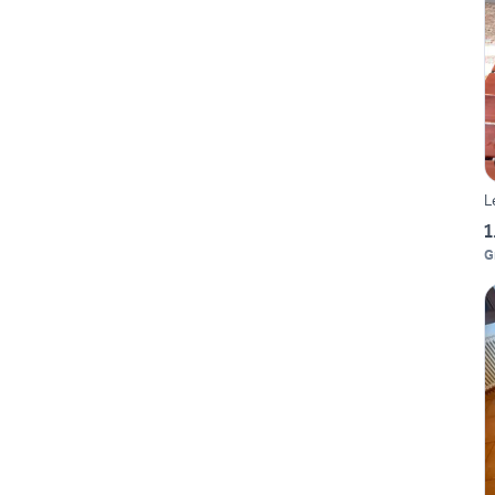
L
1
G