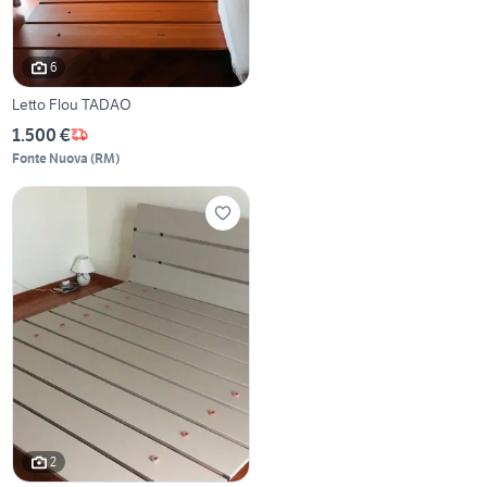
6
Letto Flou TADAO
1.500 €
Fonte Nuova
(
RM
)
2