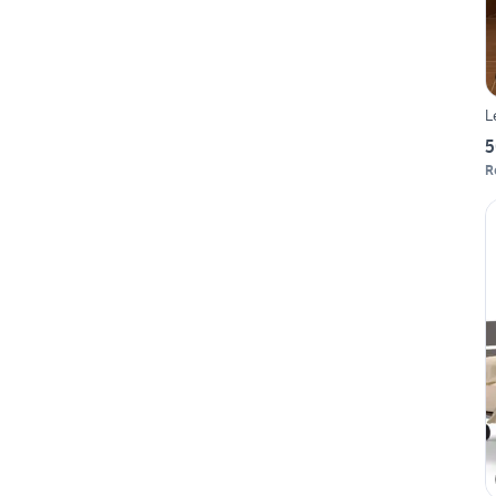
L
5
R