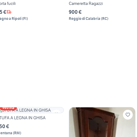
orta fucili
Cameretta Ragazzi
5 €
900 €
agno a Ripoli
(
FI
)
Reggio di Calabria
(
RC
)
Vetrina
TUFA A LEGNA IN GHISA
50 €
entana
(
RM
)