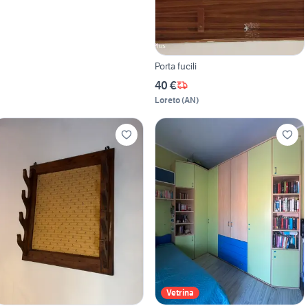
Porta fucili
40 €
Loreto
(
AN
)
Vetrina