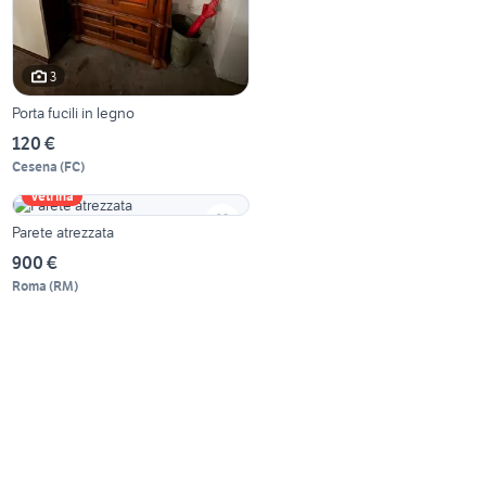
3
Porta fucili in legno
120 €
Cesena
(
FC
)
Vetrina
Parete atrezzata
900 €
Roma
(
RM
)