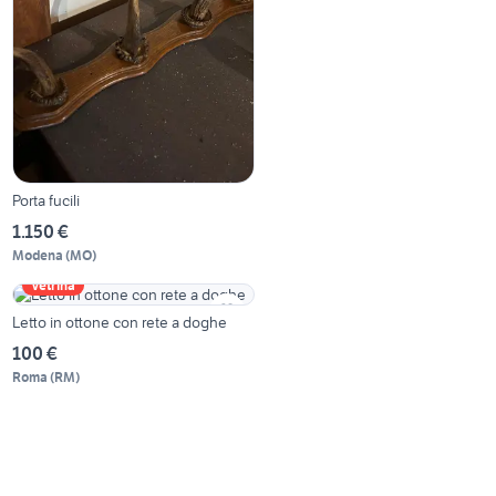
Porta fucili
1.150 €
Modena
(
MO
)
Vetrina
Letto in ottone con rete a doghe
100 €
Roma
(
RM
)