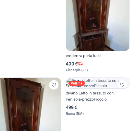
credenza porta fucili
400 €
Fiscaglia
(
FE
)
Vetrina
divano Letto in tessuto con
Penisola-prezzoPiccolo
499 €
Roma
(
RM
)