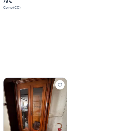
79 €
Como
(
CO
)