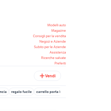
Modelli auto
Magazine
Consigli per la vendita
Negozi e Aziende
Subito per le Aziende
Assistenza
Ricerche salvate
Preferiti
Vendi
ncia
regalo fucile
carrello porta kart usato
porta per recinzio