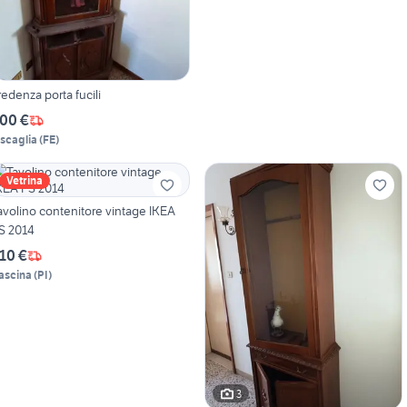
redenza porta fucili
00 €
iscaglia
(
FE
)
Vetrina
avolino contenitore vintage IKEA
S 2014
10 €
ascina
(
PI
)
3