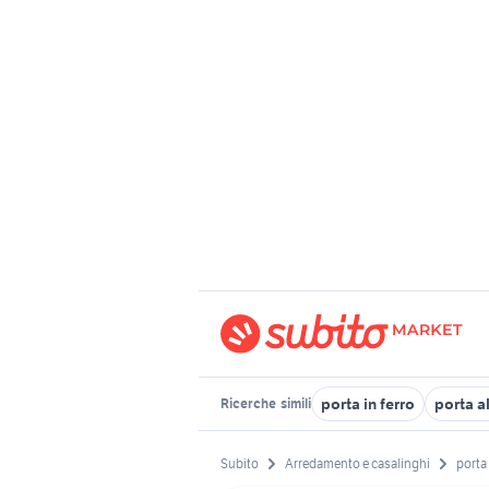
porta in ferro
porta a
Ricerche
simili
Subito
Arredamento e casalinghi
porta 