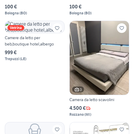
100 €
100 €
Bologna
(
BO
)
Bologna
(
BO
)
Vetrina
Camere da letto per
beb,boutique hotel,albergo
999 €
Trepuzzi
(
LE
)
3
Camera da letto scavolini
4.500 €
Rozzano
(
MI
)