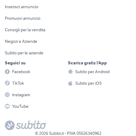
Console e
Accessori per
Casalinghi
Inserisci annuncio
Videogiochi
animali
Elettrodomestici
Promuovi annuncio
Audio/Video
Musica e Film
Giardino e Fai da te
Consigli per la vendita
Fotografia
Libri e Riviste
Abbigliamento e
Negozi e Aziende
Telefonia
Strumenti Musicali
Accessori
Subito per le aziende
Sports
Tutto per i bambini
Seguici su
Scarica gratis l'App
Biciclette
Facebook
Subito per Android
Collezionismo
TikTok
Subito per iOS
Instagram
YouTube
©
2026
Subito.it - P.IVA 05526340962