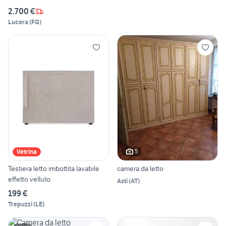
2.700 €
Lucera
(
FG
)
5
Vetrina
Testiera letto imbottita lavabile
camera da letto
effetto velluto
Asti
(
AT
)
199 €
Trepuzzi
(
LE
)