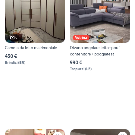
6
Vetrina
Camera da letto matrimoniale
Divano angolare letto+pouf
contenitore+ poggiatest
450 €
990 €
Brindisi
(
BR
)
Trepuzzi
(
LE
)