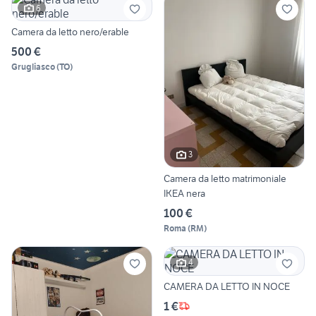
6
Camera da letto nero/erable
500 €
Grugliasco
(
TO
)
3
Camera da letto matrimoniale
IKEA nera
100 €
Roma
(
RM
)
4
CAMERA DA LETTO IN NOCE
1 €