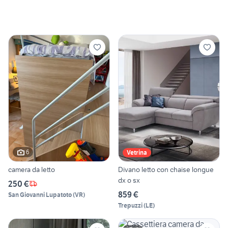
6
Vetrina
camera da letto
Divano letto con chaise longue
dx o sx
250 €
859 €
San Giovanni Lupatoto
(
VR
)
Trepuzzi
(
LE
)