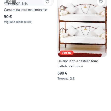
6
Camera da letto matrimoniale.
50 €
Vigliano Biellese
(
BI
)
Vetrina
Divano letto a castello ferro
battuto vari colori
699 €
Trepuzzi
(
LE
)