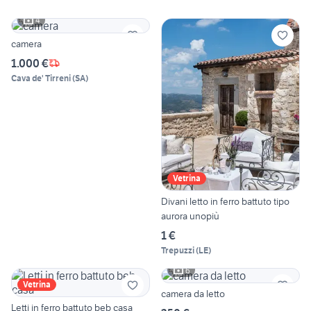
4
camera
1.000 €
Cava de' Tirreni
(
SA
)
Vetrina
Divani letto in ferro battuto tipo
aurora unopiù
1 €
Trepuzzi
(
LE
)
6
Vetrina
camera da letto
Letti in ferro battuto beb casa