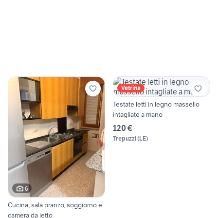
Vetrina
Testate letti in legno massello
intagliate a mano
120 €
Trepuzzi
(
LE
)
6
Cucina, sala pranzo, soggiorno e
camera da letto