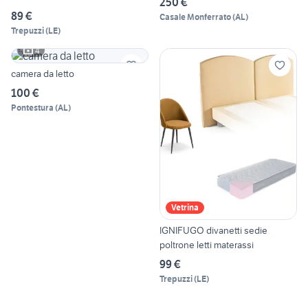
250 €
89 €
Casale Monferrato
(
AL
)
Trepuzzi
(
LE
)
4
camera da letto
100 €
Pontestura
(
AL
)
Vetrina
IGNIFUGO divanetti sedie
poltrone letti materassi
99 €
Trepuzzi
(
LE
)