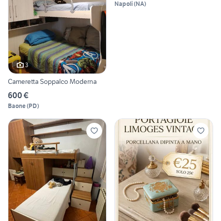
Napoli
(
NA
)
3
Cameretta Soppalco Moderna
600 €
Baone
(
PD
)