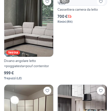
2
Cassettiera camera da letto
700 €
Rimini
(
RN
)
Vetrina
Divano angolare letto
+poggiatesta+pouf contenitor
999 €
Trepuzzi
(
LE
)