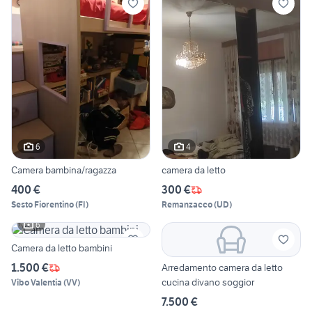
6
4
Camera bambina/ragazza
camera da letto
400 €
300 €
Sesto Fiorentino
(
FI
)
Remanzacco
(
UD
)
6
Camera da letto bambini
1.500 €
Arredamento camera da letto
cucina divano soggior
Vibo Valentia
(
VV
)
7.500 €