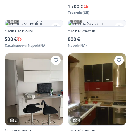
1.700 €
Teverola
(
CE
)
2
3
cucina scavolini
cucina Scavolini
500 €
800 €
Casalnuovo di Napoli
(
NA
)
Napoli
(
NA
)
2
4
Cucina scavolini
cucina Scavolini