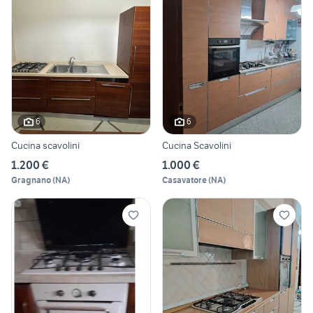
6
6
Cucina scavolini
Cucina Scavolini
1.200 €
1.000 €
Gragnano
(
NA
)
Casavatore
(
NA
)