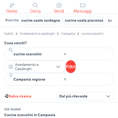
Home
Cerca
Vendi
Messaggi
cucine usate sardegna
cucina usata piacenza
cucin
Ricerche
Subito
Arredamento e casalinghi
Campania
cucine scavolini
Cosa cerchi?
Arredamento e
Filtri
Casalinghi
Salva ricerca
Dal più rilevante
116 risultati
Cucine scavolini in Campania