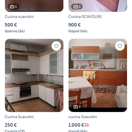
6
6
Cucina scavolini
Cucina SCAVOLINI
500 €
900 €
Salerno
(
SA
)
Napoli
(
NA
)
3
Cucina Scavolini
cucina Scavolini
250 €
1.000 €
Caserta
(
CE
)
Napoli
(
NA
)