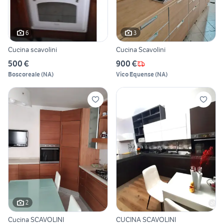
6
3
Cucina scavolini
Cucina Scavolini
500 €
900 €
Boscoreale
(
NA
)
Vico Equense
(
NA
)
2
Cucina SCAVOLINI
CUCINA SCAVOLINI