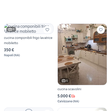
3
cucina componibili frigo lavatrice
mobiletto
350 €
Napoli
(
NA
)
6
cucina scavolini
5.000 €
Calvizzano
(
NA
)