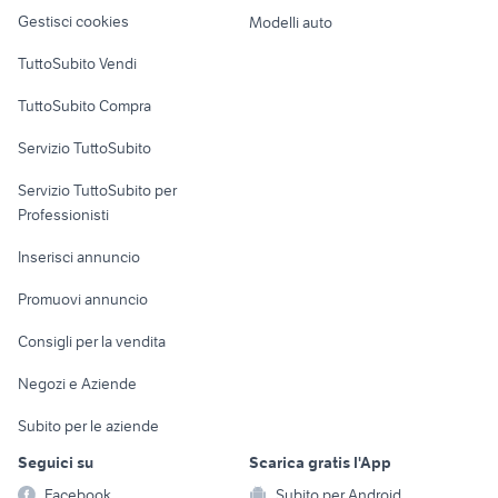
Veicoli commerciali
altro
arredamenti senigallia
Napoli
Gestisci cookies
Modelli auto
Case vacanza
mobile ingresso classico
materasso 140x200 arredamento
TuttoSubito Vendi
Uffici e Locali
TuttoSubito Compra
commerciali
Servizio TuttoSubito
elettronica
per la casa e la
sports e hobby
Servizio TuttoSubito per
persona
Informatica
Animali
Professionisti
Arredamento e
Console e
Accessori per
Casalinghi
Inserisci annuncio
Videogiochi
animali
Elettrodomestici
Promuovi annuncio
Audio/Video
Musica e Film
Giardino e Fai da te
Consigli per la vendita
Fotografia
Libri e Riviste
Abbigliamento e
Negozi e Aziende
Telefonia
Strumenti Musicali
Accessori
Subito per le aziende
Sports
Tutto per i bambini
Seguici su
Scarica gratis l'App
Biciclette
Facebook
Subito per Android